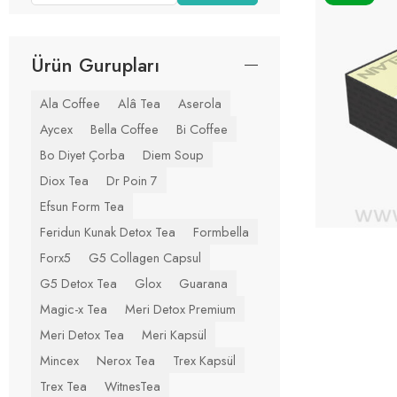
Ürün Gurupları
Ala Coffee
Alâ Tea
Aserola
Aycex
Bella Coffee
Bi Coffee
Bo Diyet Çorba
Diem Soup
Diox Tea
Dr Poin 7
Efsun Form Tea
Feridun Kunak Detox Tea
Formbella
Forx5
G5 Collagen Capsul
G5 Detox Tea
Glox
Guarana
Magic-x Tea
Meri Detox Premium
Meri Detox Tea
Meri Kapsül
Mincex
Nerox Tea
Trex Kapsül
Trex Tea
WitnesTea