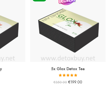
y
5x Glox Detox Tea
5 üzerinden
€
199.00
€
350.00
5.00
oy aldı