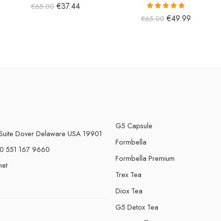
€
37.44
€
65.00
5 üzerinden
€
49.99
€
65.00
5.00
oy aldı
G5 Capsule
Suite Dover Delaware USA 19901
Formbella
0 551 167 9660
Formbella Premium
net
Trex Tea
Diox Tea
G5 Detox Tea