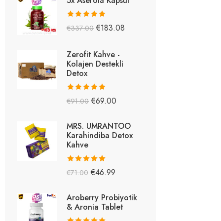
5x Aserola Kapsül
5 üzerinden
€
183.08
€
337.00
5.26
oy aldı
Zerofit Kahve -
Kolajen Destekli
Detox
5 üzerinden
€
69.00
€
91.00
5.15
oy aldı
MRS. UMRANTOO
Karahindiba Detox
Kahve
5 üzerinden
€
46.99
€
71.00
5.08
oy aldı
Aroberry Probiyotik
& Aronia Tablet