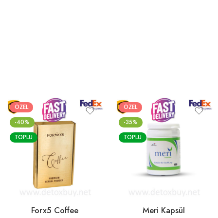
ÖZEL
ÖZEL
-40%
-35%
TOPLU
TOPLU
Forx5 Coffee
Meri Kapsül