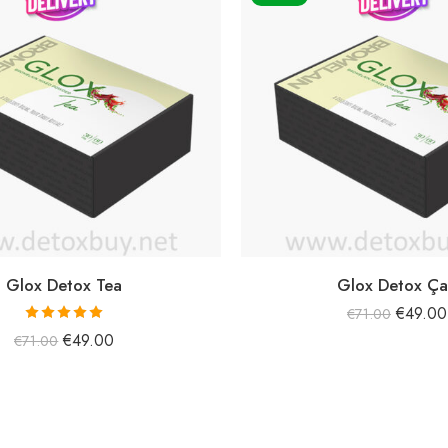
Glox Detox Tea
Glox Detox Ça
€
49.00
€
71.00
5 üzerinden
€
49.00
€
71.00
5.00
oy aldı