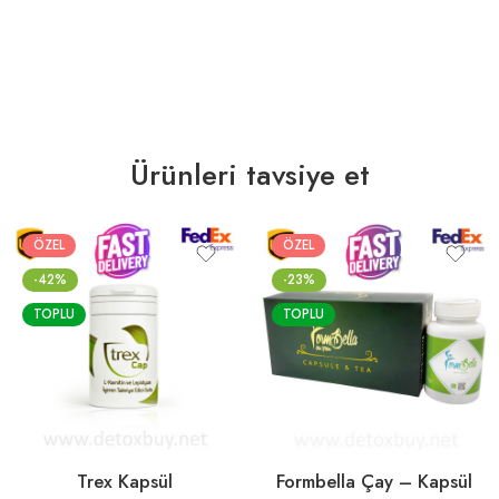
Ürünleri tavsiye et
ÖZEL
ÖZEL
-42%
-23%
TOPLU
TOPLU
Trex Kapsül
Formbella Çay – Kapsül