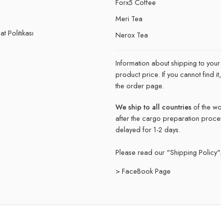
Forx5 Coffee
e
Meri Tea
t Politikası
Nerox Tea
Information about shipping to your
product price. If you cannot find 
the order page.
We ship to all countries
of the wo
after the cargo preparation proce
delayed for 1-2 days.
Please read our "
Shipping Policy"
> FaceBook Page