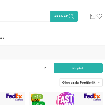
ARAMAK
kçe
SEÇME
Göre sırala
Popülerlik
-43%
TOPLU