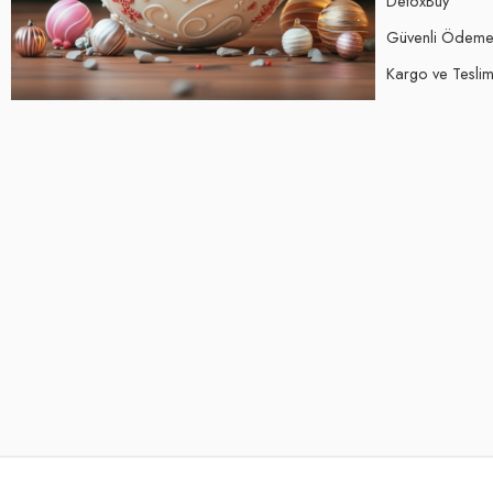
DetoxBuy
Güvenli Ödem
Kargo ve Teslima