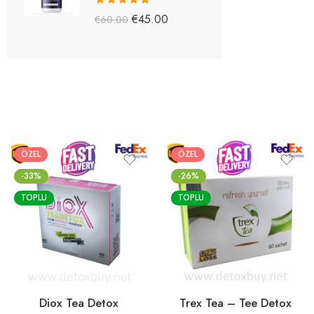
5 üzerinden
€
45.00
€
60.00
5.03
oy aldı
ÖZEL
ÖZEL
-33%
-26%
TOPLU
TOPLU
Diox Tea Detox
Trex Tea – Tee Detox