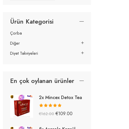
Ürün Kategorisi
Çorba
Diğer
Diyet Takviyeleri
En çok oylanan ürünler
2x Mincex Detox Tea
5 üzerinden
€
109.00
€
162.00
5.38
oy aldı