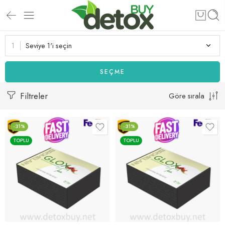
Seviye 1'i seçin
SEÇME
Filtreler
Göre sırala
-31%
-31%
TOPLU
TOPLU