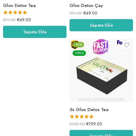
Glox Detox Tea
Glox Detox Çay
€
49.00
€
71.00
5 üzerinden
€
49.00
€
71.00
Sepete Ekle
5.00
oy aldı
Sepete Ekle
-43%
TOPLU
5x Glox Detox Tea
5 üzerinden
€
199.00
€
350.00
5.00
oy aldı
Sepete Ekle