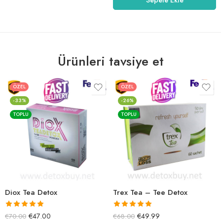
Ürünleri tavsiye et
ÖZEL
ÖZEL
-33%
-26%
TOPLU
TOPLU
Diox Tea Detox
Trex Tea – Tee Detox
5 üzerinden
5 üzerinden
€
47.00
€
49.99
€
70.00
€
68.00
5.00
oy aldı
5.00
oy aldı