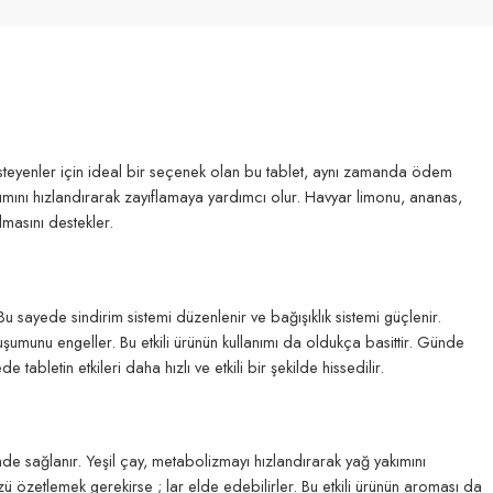
k isteyenler için ideal bir seçenek olan bu tablet, aynı zamanda ödem
yakımını hızlandırarak zayıflamaya yardımcı olur. Havyar limonu, ananas,
lmasını destekler.
Bu sayede sindirim sistemi düzenlenir ve bağışıklık sistemi güçlenir.
luşumunu engeller. Bu etkili ürünün kullanımı da oldukça basittir. Günde
bletin etkileri daha hızlı ve etkili bir şekilde hissedilir.
nde sağlanır. Yeşil çay, metabolizmayı hızlandırarak yağ yakımını
zü özetlemek gerekirse ; lar elde edebilirler. Bu etkili ürünün aroması da