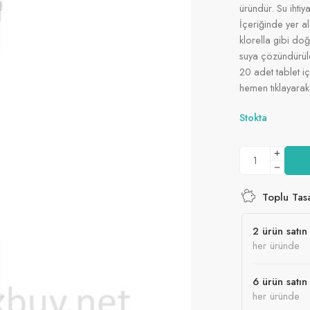
üründür. Su ihtiy
İçeriğinde yer a
klorella gibi do
suya çözündürüler
20 adet tablet i
hemen tıklayarak 
Stokta
Toplu Tas
2 ürün satın 
her üründe
6 ürün satın 
her üründe