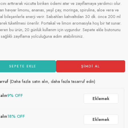
acını arttırarak vücutta biriken ödemi atar ve zayıflamaya yardımcı olur.
lan havyar limonu, ananas, yeşil çay, moringa, spirulina, aloe vera ve
ğal bileşenlerle enerji verir. Sabahları kahvaltıdan 30 dk. önce 200 ml
ek tüketilmesi önerilir. Portakal ve limon aromasıyla hoş bir tat sunar.
çeren bu ürün, 20 günlük kullanım için uygundur. Sepete ekle butonunu
sağlıklı zayıflama yolculuğuna adım atabilirsiniz.
SEPETE EKLE
ŞIMDI AL
arruf
(Daha fazla satın alın, daha fazla tasarruf edin)
alın
9% OFF
Eklemek
alın
18% OFF
Eklemek