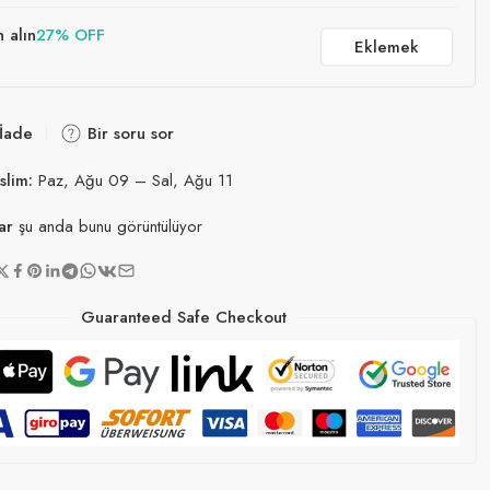
n alın
27% OFF
Eklemek
 İade
Bir soru sor
slim:
Paz, Ağu 09 – Sal, Ağu 11
ar
şu anda bunu görüntülüyor
Guaranteed Safe Checkout