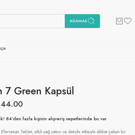
ARAMAK
kçe
n 7 Green Kapsül
€
44.00
! 84'den fazla kişinin alışveriş sepetlerinde bu var
at içinde satıldı
fervesan Tablet, etkili yağ yakıcı ve detoks etkisiyle dikkat çeken bir