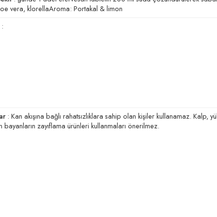
aloe vera, klorellaAroma: Portakal & limon
:
ar
: Kan akışına bağlı rahatsızlıklara sahip olan kişiler kullanamaz. Kalp, yük
n bayanların zayıflama ürünleri kullanmaları önerilmez.