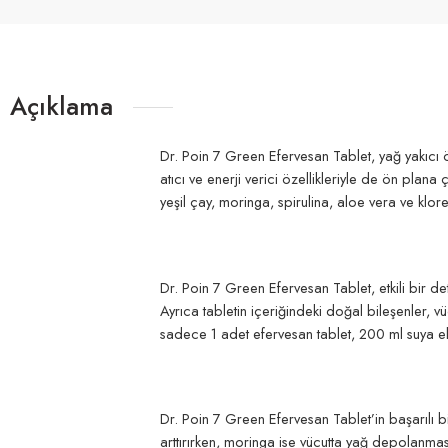
Açıklama
Dr. Poin 7 Green Efervesan Tablet, yağ yakıcı öz
atıcı ve enerji verici özellikleriyle de ön plana
yeşil çay, moringa, spirulina, aloe vera ve klore
Dr. Poin 7 Green Efervesan Tablet, etkili bir det
Ayrıca tabletin içeriğindeki doğal bileşenler, v
sadece 1 adet efervesan tablet, 200 ml suya eklen
Dr. Poin 7 Green Efervesan Tablet’in başarılı bi
arttırırken, moringa ise vücutta yağ depolanması