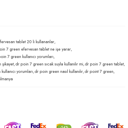
ervesan tablet 20 li kullananlar
,
oin 7 green efervesan tablet ne işe yarar
,
poin 7 green kullanıcı yorumları
,
 şikayet
,
dr poin 7 green sıcak suyla kullanılır mi
,
dr poin 7 green tablet
,
 kullanıcı yorumları
,
dr poin green nasıl kullanılır
,
dr point 7 green
,
almanya
-65%