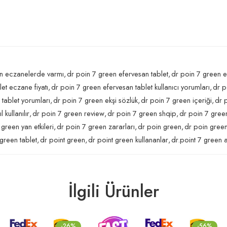
en eczanelerde varmı
,
dr poin 7 green efervesan tablet
,
dr poin 7 green ef
et eczane fiyatı
,
dr poin 7 green efervesan tablet kullanıcı yorumları
,
dr p
tablet yorumları
,
dr poin 7 green ekşi sözlük
,
dr poin 7 green içeriği
,
dr 
 kullanılır
,
dr poin 7 green review
,
dr poin 7 green shqip
,
dr poin 7 green
green yan etkileri
,
dr poin 7 green zararları
,
dr poin green
,
dr poin green
 green tablet
,
dr point green
,
dr point green kullananlar
,
dr.point 7 green 
İlgili Ürünler
-56%
-54%