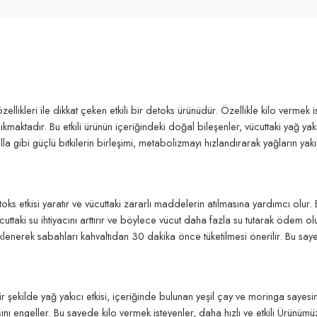
ellikleri ile dikkat çeken etkili bir detoks ürünüdür. Özellikle kilo verme
 çıkmaktadır. Bu etkili ürünün içeriğindeki doğal bileşenler, vücuttaki yağ 
lla gibi güçlü bitkilerin birleşimi, metabolizmayı hızlandırarak yağların yakı
oks etkisi yaratır ve vücuttaki zararlı maddelerin atılmasına yardımcı olur. 
ücuttaki su ihtiyacını arttırır ve böylece vücut daha fazla su tutarak ödem o
erek sabahları kahvaltıdan 30 dakika önce tüketilmesi önerilir. Bu sayede ta
r şekilde yağ yakıcı etkisi, içeriğinde bulunan yeşil çay ve moringa sayesi
nı engeller. Bu sayede kilo vermek isteyenler, daha hızlı ve etkili Ürünümü