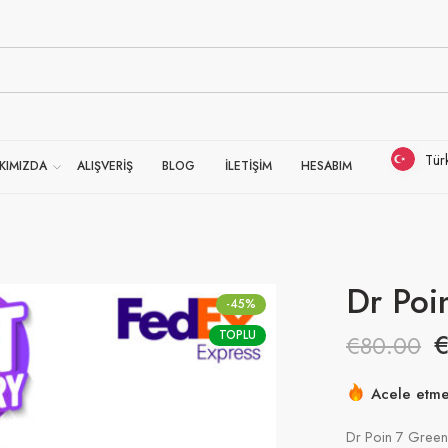
Tür
KIMIZDA
ALIŞVERİŞ
BLOG
İLETİŞİM
HESABIM
Dr Poi
-45%
TOPLU
€
80.00
Acele etmek
15 son 4 sa
Dr Poin 7 Green E