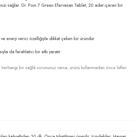
anızı sağlar. Dr. Poin 7 Green Efervesan Tablet, 20 adet içeren bir
i ve enerji verici özelliğiyle dikkat çeken bir üründür.
yla da ferahlatıcı bir etki yaratır
 herhangi bir sağlık sorununuz varsa, ürünü kullanmadan önce lütfen
rı kahvaltıdan 30 dk. Önce tüketilmesi önerilir. Içindekiler: Havyar