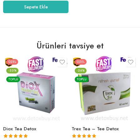
5.00
oy aldı
Sepete Ekle
Ürünleri tavsiye et
ÖZEL
ÖZEL
-33%
-26%
TOPLU
TOPLU
Diox Tea Detox
Trex Tea – Tee Detox