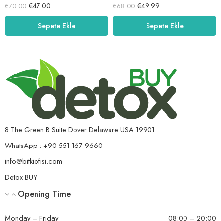
5 üzerinden
5 üzerinden
€
47.00
€
49.99
€
70.00
€
68.00
5.00
oy aldı
5.00
oy aldı
Sepete Ekle
Sepete Ekle
8 The Green B Suite Dover Delaware USA 19901
WhatsApp : +90 551 167 9660
info@bitkiofisi.com
Detox BUY
Opening Time
Monday – Friday
08:00 – 20:00