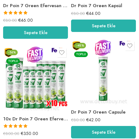
Dr Poin 7 Green Efervesan Tablet
Dr Poin 7 Green Kapsül
€
44.00
€
80.00
5 üzerinden
€
46.00
€
80.00
Sepete Ekle
5.00
oy aldı
Sepete Ekle
-48%
-56%
TOPLU
TOPLU
Dr Poin 7 Green Capsule
10x Dr Poin 7 Green Efervesan Tablet
€
42.00
€
80.00
Sepete Ekle
5 üzerinden
€
350.00
€
800.00