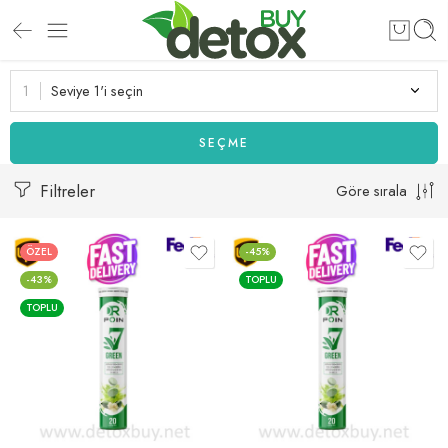
Seviye 1'i seçin
SEÇME
Filtreler
Göre sırala
ÖZEL
-45%
-43%
TOPLU
TOPLU