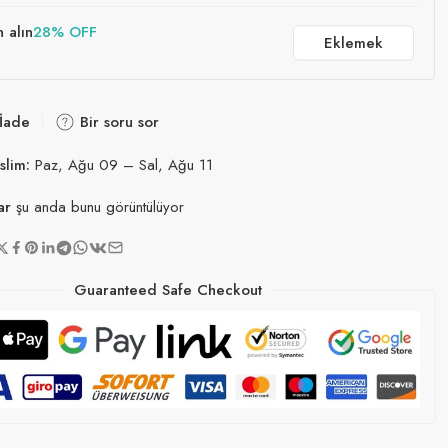
n alın
28% OFF
Eklemek
 İade
Bir soru sor
slim:
Paz, Ağu 09 – Sal, Ağu 11
ar
şu anda bunu görüntülüyor
Guaranteed Safe Checkout