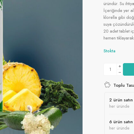
üründür. Su ihtiy
İçeriğinde yer a
klorella gibi do
suya çözündürüler
20 adet tablet i
hemen tıklayarak 
Stokta
Toplu Tas
2 ürün satın 
her üründe
6 ürün satın 
her üründe