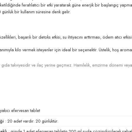
ketildiğinde ferahlatıcı bir etki yaratarak güne enerjik bir başlangıç yapm
 günlük bir kullanım süresine denk gelir.
likleri, başarılı bir detoks etkisi, su ihtiyacını arttırması, ödem atıcı etkis
nımıyla kilo vermek isteyenler için ideal bir seçenektir. Üstelik, hoş aroması
 gıda takviyesidir ve ilaç yerine geçmez. Hamilelik, emzirme dönemi veya
yakıcı efervesan tablet
ği
: 20 adet vardır. 20 günlüktür.
ekli
: günde 1 adet efervesan tabletin 200 ml suda çözündürülerek sabahla