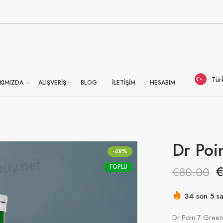
Tür
KIMIZDA
ALIŞVERİŞ
BLOG
İLETİŞİM
HESABIM
Dr Poi
-48%
TOPLU
€
80.00
34 son 5 sa
Acele etmek
Dr Poin 7 Green E