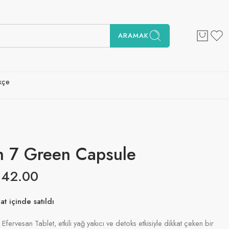
ARAMAK
kçe
n 7 Green Capsule
€
42.00
at içinde satıldı
! 13'den fazla kişinin alışveriş sepetlerinde bu var
fervesan Tablet, etkili yağ yakıcı ve detoks etkisiyle dikkat çeken bir