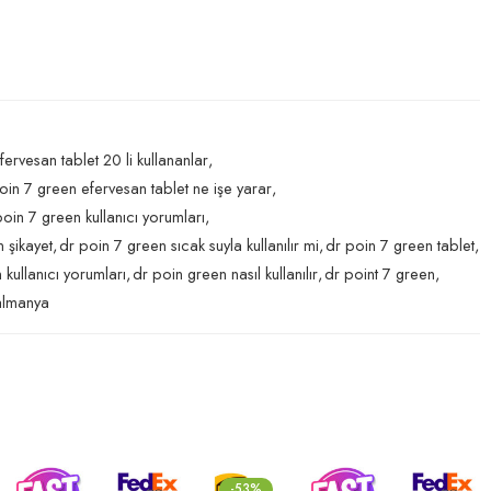
ervesan tablet 20 li kullananlar
,
oin 7 green efervesan tablet ne işe yarar
,
poin 7 green kullanıcı yorumları
,
 şikayet
,
dr poin 7 green sıcak suyla kullanılır mi
,
dr poin 7 green tablet
,
 kullanıcı yorumları
,
dr poin green nasıl kullanılır
,
dr point 7 green
,
almanya
-53%