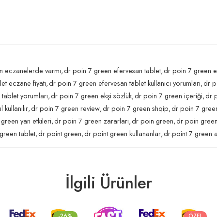
en eczanelerde varmı
,
dr poin 7 green efervesan tablet
,
dr poin 7 green ef
et eczane fiyatı
,
dr poin 7 green efervesan tablet kullanıcı yorumları
,
dr p
tablet yorumları
,
dr poin 7 green ekşi sözlük
,
dr poin 7 green içeriği
,
dr 
 kullanılır
,
dr poin 7 green review
,
dr poin 7 green shqip
,
dr poin 7 green
green yan etkileri
,
dr poin 7 green zararları
,
dr poin green
,
dr poin green
 green tablet
,
dr point green
,
dr point green kullananlar
,
dr.point 7 green 
İlgili Ürünler
-26%
ÖZEL