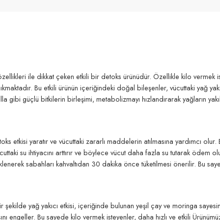
ellikleri ile dikkat çeken etkili bir detoks ürünüdür. Özellikle kilo verme
 çıkmaktadır. Bu etkili ürünün içeriğindeki doğal bileşenler, vücuttaki yağ 
lla gibi güçlü bitkilerin birleşimi, metabolizmayı hızlandırarak yağların yakı
oks etkisi yaratır ve vücuttaki zararlı maddelerin atılmasına yardımcı olur. 
ücuttaki su ihtiyacını arttırır ve böylece vücut daha fazla su tutarak ödem o
erek sabahları kahvaltıdan 30 dakika önce tüketilmesi önerilir. Bu sayede ta
r şekilde yağ yakıcı etkisi, içeriğinde bulunan yeşil çay ve moringa sayesi
nı engeller. Bu sayede kilo vermek isteyenler, daha hızlı ve etkili Ürünümü