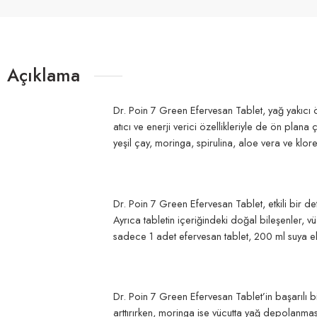
Açıklama
Dr. Poin 7 Green Efervesan Tablet, yağ yakıcı öz
atıcı ve enerji verici özellikleriyle de ön plana
yeşil çay, moringa, spirulina, aloe vera ve klore
Dr. Poin 7 Green Efervesan Tablet, etkili bir det
Ayrıca tabletin içeriğindeki doğal bileşenler, v
sadece 1 adet efervesan tablet, 200 ml suya eklen
Dr. Poin 7 Green Efervesan Tablet’in başarılı bi
arttırırken, moringa ise vücutta yağ depolanması