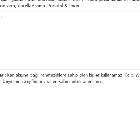
aloe vera, klorellaAroma: Portakal & limon
:
ar
: Kan akışına bağlı rahatsızlıklara sahip olan kişiler kullanamaz. Kalp, yük
n bayanların zayıflama ürünleri kullanmaları önerilmez.