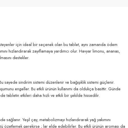
k isteyenler için ideal bir seçenek olan bu tablet, aynı zamanda ödem
yakımını hızlandırarak zayıflamaya yardımcı olur. Havyar limonu, ananas,
lmasını destekler.
Bu sayede sindirim sistemi düzenlenir ve bağışıklık sistemi güçlenir.
luşumunu engeller. Bu etkili ürünün kullanımı da oldukça basittir. Günde
bletin etkileri daha hızlı ve etkili bir şekilde hissedilir.
nde sağlanır. Yeşil çay, metabolizmayı hızlandırarak yağ yakımını
zü özetlemek gerekirse ; lar elde edebilirler. Bu etkili ürünün aroması da