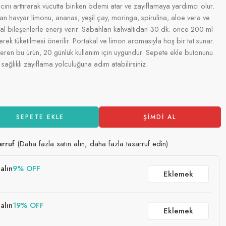
acını arttırarak vücutta biriken ödemi atar ve zayıflamaya yardımcı olur.
lan havyar limonu, ananas, yeşil çay, moringa, spirulina, aloe vera ve
ğal bileşenlerle enerji verir. Sabahları kahvaltıdan 30 dk. önce 200 ml
ek tüketilmesi önerilir. Portakal ve limon aromasıyla hoş bir tat sunar.
çeren bu ürün, 20 günlük kullanım için uygundur. Sepete ekle butonunu
sağlıklı zayıflama yolculuğuna adım atabilirsiniz.
SEPETE EKLE
ŞIMDI AL
arruf
(Daha fazla satın alın, daha fazla tasarruf edin)
alın
9% OFF
Eklemek
alın
19% OFF
Eklemek