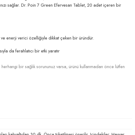
anızı sağlar. Dr. Poin 7 Green Efervesan Tablet, 20 adet içeren bir
i ve enerji verici özelliğiyle dikkat çeken bir üründür.
yla da ferahlatıcı bir etki yaratır
 herhangi bir sağlık sorununuz varsa, ürünü kullanmadan önce lütfen
rı kahvaltıdan 30 dk. Önce tüketilmesi önerilir. Içindekiler: Havyar