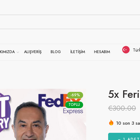
Tür
KIMIZDA
ALIŞVERİŞ
BLOG
İLETİŞİM
HESABIM
5x Fer
-69%
TOPLU
€
300.00
10 son 3 sa
Acele etmek
– 1 ADET