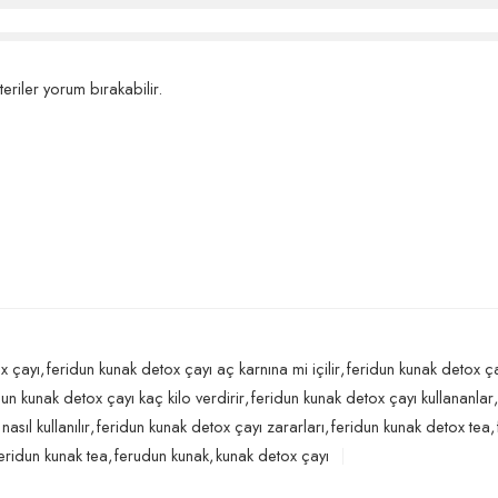
eriler yorum bırakabilir.
x çayı
,
feridun kunak detox çayı aç karnına mi içilir
,
feridun kunak detox ça
dun kunak detox çayı kaç kilo verdirir
,
feridun kunak detox çayı kullananlar
,
asıl kullanılır
,
feridun kunak detox çayı zararları
,
feridun kunak detox tea
,
eridun kunak tea
,
ferudun kunak
,
kunak detox çayı