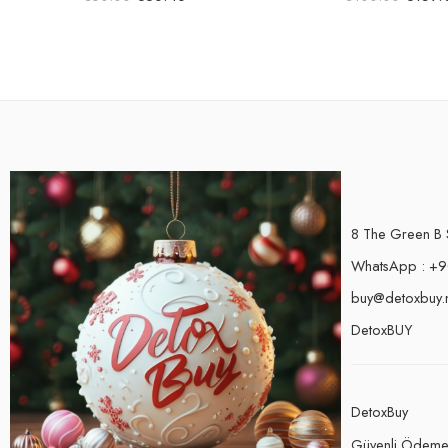
8 The Green B 
WhatsApp : +9
buy@detoxbuy.
DetoxBUY
DetoxBuy
Güvenli Ödem