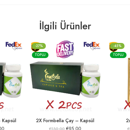
İlgili Ürünler
-27%
-45%
TOPLU
TOPLU
 Kapsül
2X Formbella Çay – Kapsül
2
00
€
95.00
€
130.00
€