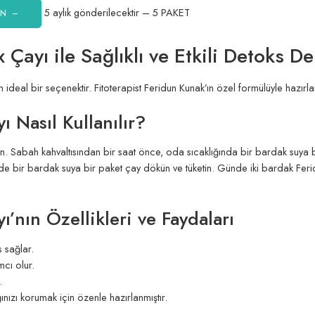
5 aylık gönderilecektir – 5 PAKET
İN –
Çayı ile Sağlıklı ve Etkili Detoks D
 ideal bir seçenektir. Fitoterapist Feridun Kunak’ın özel formülüyle hazırl
 Nasıl Kullanılır?
n. Sabah kahvaltısından bir saat önce, oda sıcaklığında bir bardak suya bir
bir bardak suya bir paket çay dökün ve tüketin. Günde iki bardak Feridun 
’nın Özellikleri ve Faydaları
s sağlar.
cı olur.
.
ğınızı korumak için özenle hazırlanmıştır.