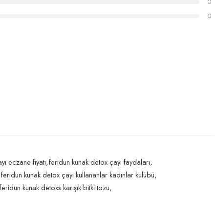
0
0
yı eczane fiyatı
,
feridun kunak detox çayı faydaları
,
feridun kunak detox çayı kullananlar kadınlar kulübü
,
feridun kunak detoxs karışık bitki tozu
,