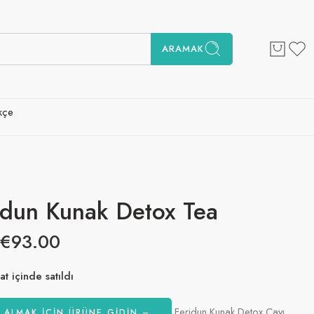
ARAMAK
kçe
idun Kunak Detox Tea
€
93.00
at içinde satıldı
! 70'den fazla kişinin alışveriş sepetlerinde bu var
Feridun Kunak Detox Çayı,
 ALMAK IÇIN ÜRÜNE GİDİN –