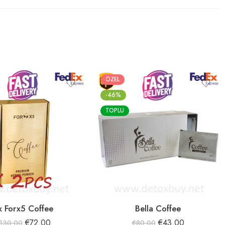
ÖZEL
-46%
TOPLU
x Forx5 Coffee
Bella Coffee
€
72.00
€
43.00
130.00
€
80.00