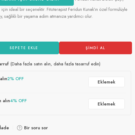
için ideal bir seçenektir. Fitoterapist Feridun Kunak’ın özel formülüyle
y, sağlıklı bir yaşama adım atmanıza yardımcı olur.
SEPETE EKLE
ŞIMDI AL
arruf
(Daha fazla satın alın, daha fazla tasarruf edin)
alın
2% OFF
Eklemek
n alın
4% OFF
Eklemek
 İade
Bir soru sor