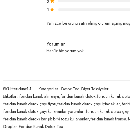
2
1
Yalnızca bu ürünü satın almış oturum açmış müşt
Yorumlar
Henüz hiç yorum yok.
SKU:
feridunx1-1
Kategoriler:
Detox Tea
,
Diyet Takviyeleri
Etiketler:
feridun kunak almanya
,
feridun kunak detox
,
feridun kunak deto
feridun kunak detox çayı fiyatı
,
feridun kunak detox çayı içindekiler
,
feri
feridun kunak detox çayı kullananlar yorumları
,
feridun kunak detox çayı n
feridun kunak detoxs karışık bitki tozu kullananlar
,
feridun kunak fransa
,
f
Gruplar:
Feridun Kunak Detox Tea