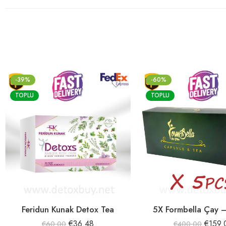
-39%
-60%
TOPLU
TOPLU
Feridun Kunak Detox Tea
5X Formbella Çay –
€
36.48
€
159.
€
60.00
€
400.00