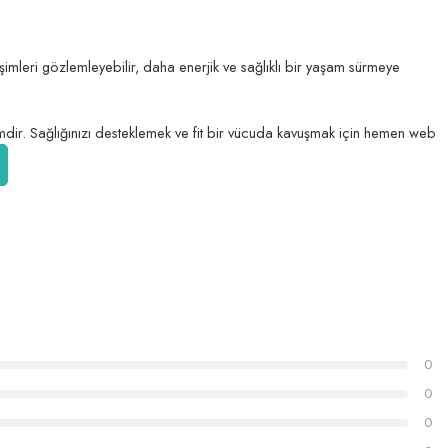
imleri gözlemleyebilir, daha enerjik ve sağlıklı bir yaşam sürmeye
çimdir. Sağlığınızı desteklemek ve fit bir vücuda kavuşmak için hemen web
0
0
0