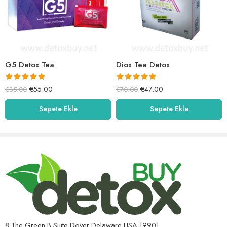
– 1 ADET ALMAK IÇIN ÜRÜNE GİDİN –
G5 Detox Tea
Diox Tea Detox
5 üzerinden
5 üzerinden
€
55.00
€
47.00
€
85.00
€
70.00
5.00
oy aldı
5.00
oy aldı
Sepete Ekle
Sepete Ekle
8 The Green B Suite Dover Delaware USA 19901