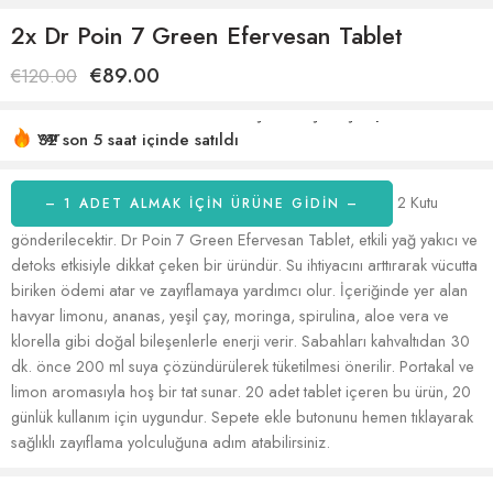
2x Dr Poin 7 Green Efervesan Tablet
€
89.00
€
120.00
32 son 5 saat içinde satıldı
Acele etmek! 17'den fazla kişinin alışveriş sepetlerinde bu
var
2 Kutu
– 1 ADET ALMAK IÇIN ÜRÜNE GİDİN –
gönderilecektir. Dr Poin 7 Green Efervesan Tablet, etkili yağ yakıcı ve
detoks etkisiyle dikkat çeken bir üründür. Su ihtiyacını arttırarak vücutta
biriken ödemi atar ve zayıflamaya yardımcı olur. İçeriğinde yer alan
havyar limonu, ananas, yeşil çay, moringa, spirulina, aloe vera ve
klorella gibi doğal bileşenlerle enerji verir. Sabahları kahvaltıdan 30
dk. önce 200 ml suya çözündürülerek tüketilmesi önerilir. Portakal ve
limon aromasıyla hoş bir tat sunar. 20 adet tablet içeren bu ürün, 20
günlük kullanım için uygundur. Sepete ekle butonunu hemen tıklayarak
sağlıklı zayıflama yolculuğuna adım atabilirsiniz.