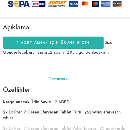
Açıklama
Size
– 1 ADET ALMAK IÇIN ÜRÜNE GİDİN –
Gönderilecek ürün sayısı x2 adettir. 2 Kutu gönderilecektir. .
Dr. Poin 7 Green Efervesan Tablet, yağ yakıcı özellikleri ile dikkat
Devamını oku
çeken etkili bir detoks ürünüdür. Özellikle kilo vermek isteyenler için
Özellikler
ideal bir seçenek olan bu tablet, aynı zamanda ödem atıcı ve enerji
verici özellikleriyle de ön plana çıkmaktadır. Bu etkili ürünün
Kargolanacak Ürün Sayısı
: 2 ADET
içeriğindeki doğal bileşenler, vücuttaki yağ yakımını hızlandırarak
zayıflamaya yardımcı olur. Havyar limonu, ananas, yeşil çay, moringa,
2x Dr Poin 7 Green Efervesan Tablet Türü
: yağ yakıcı efervesan
spirulina, aloe vera ve klorella gibi güçlü bitkilerin birleşimi,
tablet
metabolizmayı hızlandırarak yağların yakılmasını destekler.
2x Dr Poin 7 Green Efervesan Tablet Paket İçeriği
: 20 adet vardır.