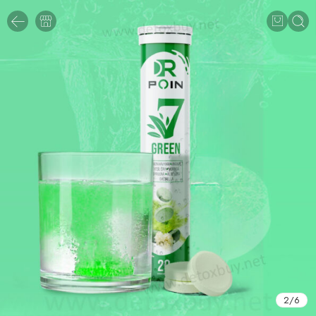
2
/
6