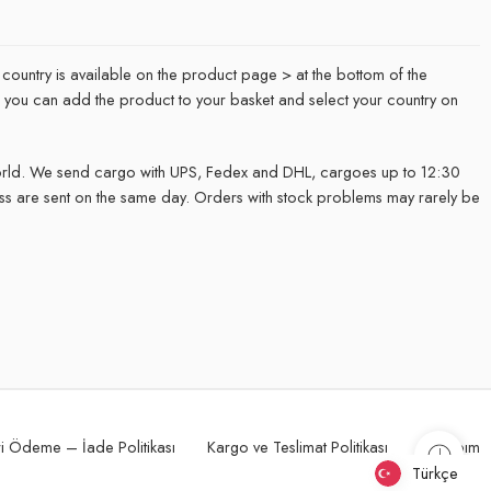
 country is available on the product page > at the bottom of the
it, you can add the product to your basket and select your country on
rld. We send cargo with UPS, Fedex and DHL, cargoes up to 12:30
ss are sent on the same day. Orders with stock problems may rarely be
.
i Ödeme – İade Politikası
Kargo ve Teslimat Politikası
Hesabım
Türkçe
Türkçe