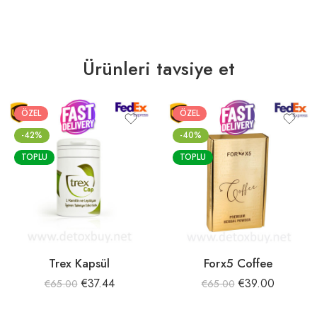
Ürünleri tavsiye et
ÖZEL
ÖZEL
-42%
-40%
TOPLU
TOPLU
Trex Kapsül
Forx5 Coffee
€
37.44
€
39.00
€
65.00
€
65.00