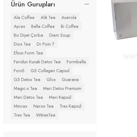
Ürün Gurupları
Ala Coffee
Alâ Tea
Aserola
Aycex
Bella Coffee
Bi Coffee
Bo Diyet Çorba
Diem Soup
Diox Tea
Dr Poin 7
Efsun Form Tea
Feridun Kunak Detox Tea
Formbella
Forx5
G5 Collagen Capsul
G5 Detox Tea
Glox
Guarana
Magic-x Tea
Meri Detox Premium
Meri Detox Tea
Meri Kapsül
Mincex
Nerox Tea
Trex Kapsül
Trex Tea
WitnesTea