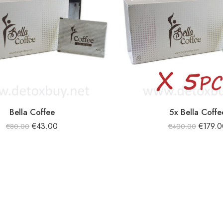
Bella Coffee
5x Bella Coffe
€
43.00
€
179.0
€
80.00
€
400.00