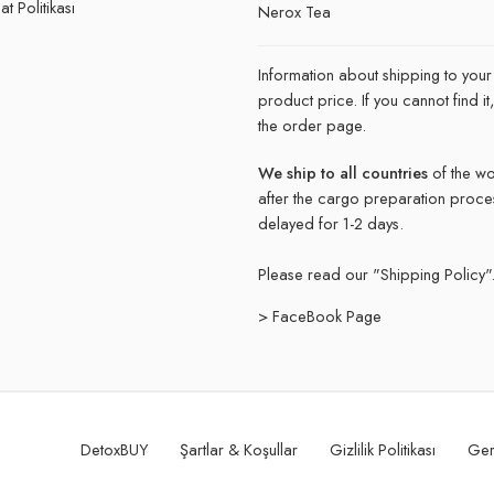
t Politikası
Nerox Tea
Information about shipping to your
product price. If you cannot find 
the order page.
We ship to all countries
of the wo
after the cargo preparation proce
delayed for 1-2 days.
Please read our "
Shipping Policy"
> FaceBook Page
DetoxBUY
Şartlar & Koşullar
Gizlilik Politikası
Ger