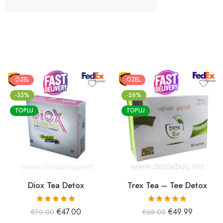
ÖZEL
ÖZEL
-33%
-26%
TOPLU
TOPLU
Diox Tea Detox
Trex Tea – Tee Detox
5 üzerinden
5 üzerinden
€
47.00
€
49.99
€
70.00
€
68.00
5.00
oy aldı
5.00
oy aldı