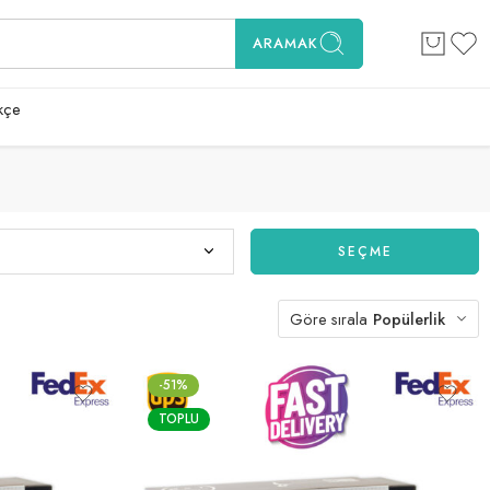
ARAMAK
kçe
SEÇME
Göre sırala
Popülerlik
-51%
TOPLU