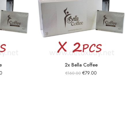
e
2x Bella Coffee
0
€
79.00
€
160.00