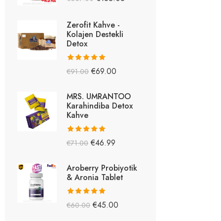
5.26
oy aldı
Zerofit Kahve -
Kolajen Destekli
Detox
5 üzerinden
€
69.00
€
91.00
5.15
oy aldı
MRS. UMRANTOO
Karahindiba Detox
Kahve
5 üzerinden
€
46.99
€
71.00
5.08
oy aldı
Aroberry Probiyotik
& Aronia Tablet
5 üzerinden
€
45.00
€
60.00
5.03
oy aldı