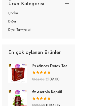
Ürün Kategorisi
Çorba
Diğer
Diyet Takviyeleri
En çok oylanan ürünler
2x Mincex Detox Tea
5 üzerinden
€
109.00
€
162.00
5.38
oy aldı
5x Aserola Kapsül
5 üzerinden
€
183.08
€
337.00