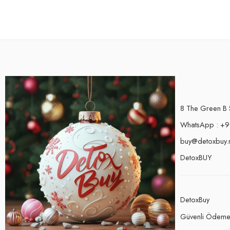
8 The Green B 
WhatsApp : +9
buy@detoxbuy.
DetoxBUY
DetoxBuy
Güvenli Ödem