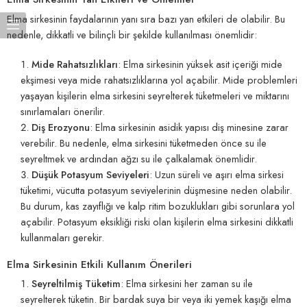
Elma sirkesinin faydalarının yanı sıra bazı yan etkileri de olabilir. Bu
nedenle, dikkatli ve bilinçli bir şekilde kullanılması önemlidir:
Mide Rahatsızlıkları
: Elma sirkesinin yüksek asit içeriği mide
ekşimesi veya mide rahatsızlıklarına yol açabilir. Mide problemleri
yaşayan kişilerin elma sirkesini seyrelterek tüketmeleri ve miktarını
sınırlamaları önerilir.
Diş Erozyonu
: Elma sirkesinin asidik yapısı diş minesine zarar
verebilir. Bu nedenle, elma sirkesini tüketmeden önce su ile
seyreltmek ve ardından ağzı su ile çalkalamak önemlidir.
Düşük Potasyum Seviyeleri
: Uzun süreli ve aşırı elma sirkesi
tüketimi, vücutta potasyum seviyelerinin düşmesine neden olabilir.
Bu durum, kas zayıflığı ve kalp ritim bozuklukları gibi sorunlara yol
açabilir. Potasyum eksikliği riski olan kişilerin elma sirkesini dikkatli
kullanmaları gerekir.
Elma Sirkesinin Etkili Kullanım Önerileri
Seyreltilmiş Tüketim
: Elma sirkesini her zaman su ile
seyrelterek tüketin. Bir bardak suya bir veya iki yemek kaşığı elma