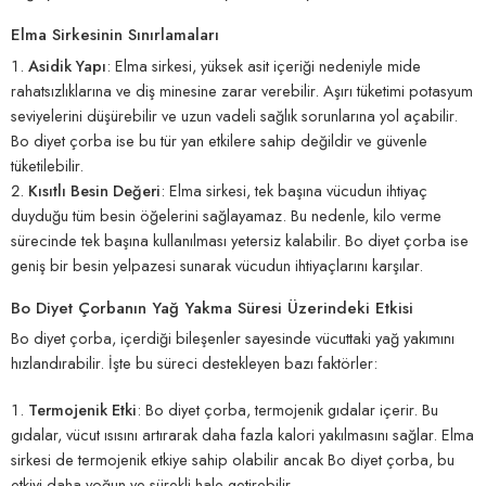
Elma Sirkesinin Sınırlamaları
Asidik Yapı
: Elma sirkesi, yüksek asit içeriği nedeniyle mide
rahatsızlıklarına ve diş minesine zarar verebilir. Aşırı tüketimi potasyum
seviyelerini düşürebilir ve uzun vadeli sağlık sorunlarına yol açabilir.
Bo diyet çorba ise bu tür yan etkilere sahip değildir ve güvenle
tüketilebilir.
Kısıtlı Besin Değeri
: Elma sirkesi, tek başına vücudun ihtiyaç
duyduğu tüm besin öğelerini sağlayamaz. Bu nedenle, kilo verme
sürecinde tek başına kullanılması yetersiz kalabilir. Bo diyet çorba ise
geniş bir besin yelpazesi sunarak vücudun ihtiyaçlarını karşılar.
Bo Diyet Çorbanın Yağ Yakma Süresi Üzerindeki Etkisi
Bo diyet çorba, içerdiği bileşenler sayesinde vücuttaki yağ yakımını
hızlandırabilir. İşte bu süreci destekleyen bazı faktörler:
Termojenik Etki
: Bo diyet çorba, termojenik gıdalar içerir. Bu
gıdalar, vücut ısısını artırarak daha fazla kalori yakılmasını sağlar. Elma
sirkesi de termojenik etkiye sahip olabilir ancak Bo diyet çorba, bu
etkiyi daha yoğun ve sürekli hale getirebilir.