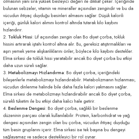
olmasının yanı sıra yüksek besleyici değeri ile dikkat çeker. İçeriğinde
bulunan sebzeler, vitamin ve mineraller açısından zengindir ve bu da
vücudun ihtiyaç duyduğu besinleri almasını sağlar. Düşük kalorili
içeriği, günlük kalori alımını kontrol altında tutarak kilo kaybını
hızlandırır.
Tokluk Hissi
: Lif açısından zengin olan Bo diyet çorba, tokluk
hissini artırarak iştahı kontrol altına alır. Bu, gereksiz atıştırmalıkları ve
aşırı yemek yeme alışkanlıklarını önler, böylece kilo kaybını destekler.
Elma sirkesi de tokluk hissi yaratabilir ancak Bo diyet çorba bu etkiyi
daha uzun süreli sağlar.
Metabolizmayı Hızlandırma
: Bo diyet çorba, içeriğindeki
bileşenlerle metabolizmayı hızlandırabilir. Metabolizmanın hızlanması,
vücudun dinlenme halinde bile daha fazla kalori yakmasını sağlar.
Elma sirkesi de metabolizmayı hızlandırabilir ancak Bo diyet çorba,
sürekli tüketim ile bu etkiyi daha kalıcı hale getirir.
Beslenme Dengesi
: Bo diyet çorba, sağlıklı bir beslenme
düzeninin parçası olarak kullanılabilir. Protein, karbonhidrat ve yağ
dengesi açısından zengin olan bu çorba, vücudun ihtiyaç duyduğu
tüm besin gruplarını içerir. Elma sirkesi ise tek başına bu dengeyi
sağlayamaz ve sadece destekleyici bir rol oynar.