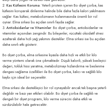
Kas Kütlesini Koruma
: Yeterli protein içeren Bo diyet çorba, kas
kütlesini koruyarak dinlenme halinde bile daha fazla kalori yakılmasını
sağlar. Kas kütlesi, metabolizmanın hızlanmasında önemli bir rol
oynar. Elma sirkesi bu açıdan sınırlı fayda sağlar.
Antioksidanlar ve Vitaminler
: Bo diyet çorba, antioksidanlar ve
vitaminler açısından zengindir. Bu bileşenler, vücuttaki oksidatif stresi
azaltarak daha hızlı yağ yakımını destekler. Elma sirkesi ise bu açıdan
daha sınırlı etki gösterir.
Bo diyet çorba, elma sirkesine kıyasla daha hızlı ve etkili bir kilo
verme yöntemi olarak öne çıkmaktadır. Düşük kalorili, yüksek besleyici
değeri, tokluk hissi yaratma, metabolizmayı hızlandırma ve beslenme
dengesi sağlama özellikleri ile Bo diyet çorba, kalıcı ve sağlıklı kilo
kaybı için ideal bir seçenektir.
Elma sirkesi de destekleyici bir rol oynayabilir ancak tek başına yeterli
değildir ve bazı yan etkileri olabilir. Bo diyet çorba ile sağlıklı ve
dengeli bir diyet programı, kilo verme sürecini daha etkili ve
sürdürülebilir hale getirecektir.