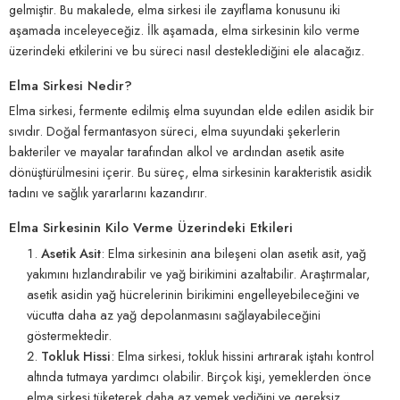
gelmiştir. Bu makalede, elma sirkesi ile zayıflama konusunu iki
aşamada inceleyeceğiz. İlk aşamada, elma sirkesinin kilo verme
üzerindeki etkilerini ve bu süreci nasıl desteklediğini ele alacağız.
Elma Sirkesi Nedir?
Elma sirkesi, fermente edilmiş elma suyundan elde edilen asidik bir
sıvıdır. Doğal fermantasyon süreci, elma suyundaki şekerlerin
bakteriler ve mayalar tarafından alkol ve ardından asetik asite
dönüştürülmesini içerir. Bu süreç, elma sirkesinin karakteristik asidik
tadını ve sağlık yararlarını kazandırır.
Elma Sirkesinin Kilo Verme Üzerindeki Etkileri
Asetik Asit
: Elma sirkesinin ana bileşeni olan asetik asit, yağ
yakımını hızlandırabilir ve yağ birikimini azaltabilir. Araştırmalar,
asetik asidin yağ hücrelerinin birikimini engelleyebileceğini ve
vücutta daha az yağ depolanmasını sağlayabileceğini
göstermektedir.
Tokluk Hissi
: Elma sirkesi, tokluk hissini artırarak iştahı kontrol
altında tutmaya yardımcı olabilir. Birçok kişi, yemeklerden önce
elma sirkesi tüketerek daha az yemek yediğini ve gereksiz