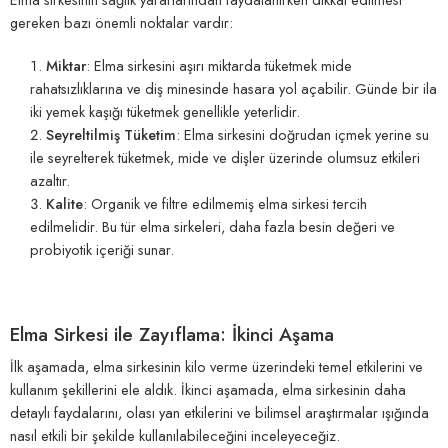
gereken bazı önemli noktalar vardır:
Miktar
: Elma sirkesini aşırı miktarda tüketmek mide
rahatsızlıklarına ve diş minesinde hasara yol açabilir. Günde bir ila
iki yemek kaşığı tüketmek genellikle yeterlidir.
Seyreltilmiş Tüketim
: Elma sirkesini doğrudan içmek yerine su
ile seyrelterek tüketmek, mide ve dişler üzerinde olumsuz etkileri
azaltır.
Kalite
: Organik ve filtre edilmemiş elma sirkesi tercih
edilmelidir. Bu tür elma sirkeleri, daha fazla besin değeri ve
probiyotik içeriği sunar.
Elma Sirkesi ile Zayıflama: İkinci Aşama
İlk aşamada, elma sirkesinin kilo verme üzerindeki temel etkilerini ve
kullanım şekillerini ele aldık. İkinci aşamada, elma sirkesinin daha
detaylı faydalarını, olası yan etkilerini ve bilimsel araştırmalar ışığında
nasıl etkili bir şekilde kullanılabileceğini inceleyeceğiz.