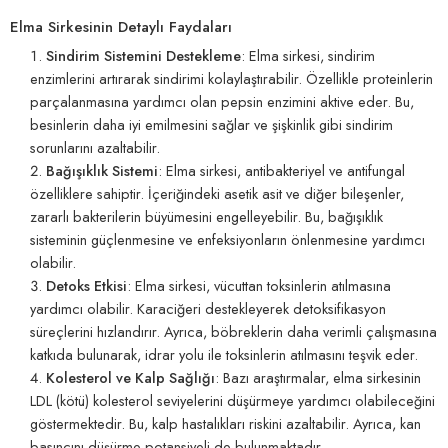
Elma Sirkesinin Detaylı Faydaları
Sindirim Sistemini Destekleme
: Elma sirkesi, sindirim
enzimlerini artırarak sindirimi kolaylaştırabilir. Özellikle proteinlerin
parçalanmasına yardımcı olan pepsin enzimini aktive eder. Bu,
besinlerin daha iyi emilmesini sağlar ve şişkinlik gibi sindirim
sorunlarını azaltabilir.
Bağışıklık Sistemi
: Elma sirkesi, antibakteriyel ve antifungal
özelliklere sahiptir. İçeriğindeki asetik asit ve diğer bileşenler,
zararlı bakterilerin büyümesini engelleyebilir. Bu, bağışıklık
sisteminin güçlenmesine ve enfeksiyonların önlenmesine yardımcı
olabilir.
Detoks Etkisi
: Elma sirkesi, vücuttan toksinlerin atılmasına
yardımcı olabilir. Karaciğeri destekleyerek detoksifikasyon
süreçlerini hızlandırır. Ayrıca, böbreklerin daha verimli çalışmasına
katkıda bulunarak, idrar yolu ile toksinlerin atılmasını teşvik eder.
Kolesterol ve Kalp Sağlığı
: Bazı araştırmalar, elma sirkesinin
LDL (kötü) kolesterol seviyelerini düşürmeye yardımcı olabileceğini
göstermektedir. Bu, kalp hastalıkları riskini azaltabilir. Ayrıca, kan
basıncını düşürme potansiyeli de bulunmaktadır.