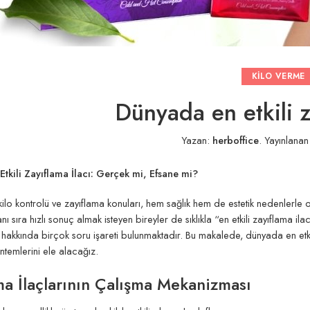
KILO VERME
Dünyada en etkili z
Yazan:
herboffice
.
Yayınlana
tkili Zayıflama İlacı: Gerçek mi, Efsane mi?
o kontrolü ve zayıflama konuları, hem sağlık hem de estetik nedenlerle ol
anı sıra hızlı sonuç almak isteyen bireyler de sıklıkla “en etkili zayıflama ilac
ri hakkında birçok soru işareti bulunmaktadır. Bu makalede, dünyada en etkili
ntemlerini ele alacağız.
ma İlaçlarının Çalışma Mekanizması