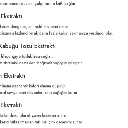
m sisteminin düzenli çalışmasına katkı sağlar.
 Ekstraktı
erini dengeler, ani açlık krizlerini önler.
lizmayı hızlandırarak daha fazla kalori yakmanıza yardımcı olur.
 Kabuğu Tozu Ekstraktı
lif içeriğiyle tokluk hissi sağlar.
m sistemini destekler, bağırsak sağlığını iyileştirir.
n Ekstraktı
limini azaltarak kalori alımını düşürür.
rol seviyelerini düzenler, kalp sağlığını korur.
 Ekstraktı
atlandırıcı olarak çayın lezzetini artırır.
erini yükseltmeden tatlı bir içim deneyimi sunar.