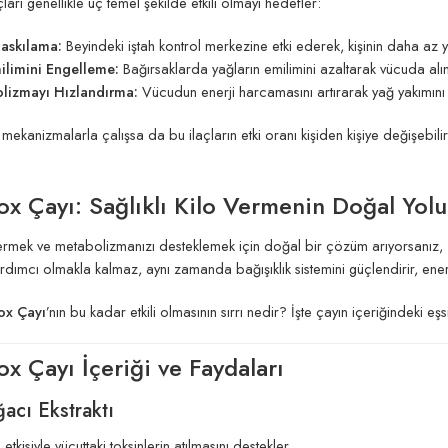
ları genellikle üç temel şekilde etkili olmayı hedefler:
Baskılama:
Beyindeki iştah kontrol merkezine etki ederek, kişinin daha az 
ilimini Engelleme:
Bağırsaklarda yağların emilimini azaltarak vücuda alına
lizmayı Hızlandırma:
Vücudun enerji harcamasını artırarak yağ yakımını h
ı mekanizmalarla çalışsa da bu ilaçların etki oranı kişiden kişiye değişebilir
x Çayı: Sağlıklı Kilo Vermenin Doğal Yolu
 vermek ve metabolizmanızı desteklemek için doğal bir çözüm arıyorsanız,
dımcı olmakla kalmaz, aynı zamanda bağışıklık sistemini güçlendirir, enerji 
ox Çayı
’nın bu kadar etkili olmasının sırrı nedir? İşte çayın içeriğindeki eş
x Çayı İçeriği ve Faydaları
acı Ekstraktı
etkisiyle vücuttaki toksinlerin atılmasını destekler.