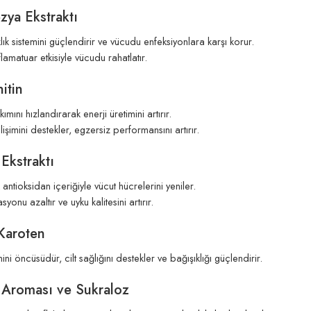
zya Ekstraktı
lık sistemini güçlendirir ve vücudu enfeksiyonlara karşı korur.
lamatuar etkisiyle vücudu rahatlatır.
nitin
ımını hızlandırarak enerji üretimini artırır.
işimini destekler, egzersiz performansını artırır.
 Ekstraktı
antioksidan içeriğiyle vücut hücrelerini yeniler.
syonu azaltır ve uyku kalitesini artırır.
 Karoten
ini öncüsüdür, cilt sağlığını destekler ve bağışıklığı güçlendirir.
z Aroması ve Sukraloz