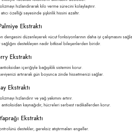
izmayı hızlandırarak kilo verme sürecini kolaylaştırır.
ıcı özelliği sayesinde şişkinlik hissini azaltır.
almiye Ekstraktı
 dengesini düzenleyerek vücut fonksiyonlarının daha iyi çalışmasını sağla
 sağlığını destekleyen nadir bitkisel bileşenlerden biridir.
rry Ekstraktı
ntioksidan içeriğiyle bağışıklık sistemini korur.
 seviyenizi artırarak gün boyunca zinde hissetmenizi sağlar.
Çay Ekstraktı
izmayı hızlandırır ve yağ yakımını artırır.
 antioksidan kaynağıdır, hücreleri serbest radikallerden korur.
Yaprağı Ekstraktı
ontrolünü destekler, gereksiz atıştırmaları engeller.