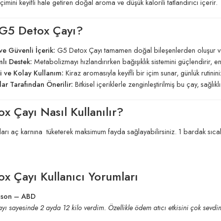
çimini keyifli hale getiren doğal aroma ve düşük kalorili tatlandırıcı içerir.
G5 Detox Çayı?
ve Güvenli İçerik:
G5 Detox Çayı tamamen doğal bileşenlerden oluşur ve 
lı Destek:
Metabolizmayı hızlandırırken bağışıklık sistemini güçlendirir, e
i ve Kolay Kullanım:
Kiraz aromasıyla keyifli bir içim sunar, günlük rutinin
ar Tarafından Önerilir:
Bitkisel içeriklerle zenginleştirilmiş bu çay, sağlı
x Çayı Nasıl Kullanılır?
arı aç karnına tüketerek maksimum fayda sağlayabilirsiniz. 1 bardak sıcak v
x Çayı Kullanıcı Yorumları
hnson – ABD
ı sayesinde 2 ayda 12 kilo verdim. Özellikle ödem atıcı etkisini çok sevd