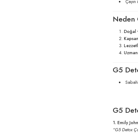
Çayın i
Neden 
Doğal 
Kapsam
Lezzetl
Uzmanl
G5 Deto
Sabahl
G5 Deto
1. Emily Jo
“G5 Detox Çay