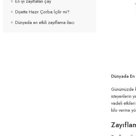
En iyi zayıflatan çay
Diyette Hazır Çorba İçilir mi?
Dünyada en etkili zayıflama ilacı
Dünyada En E
Günümüzde kil
isteyenlerin y
vadeli etkile
kilo verme yö
Zayıfla