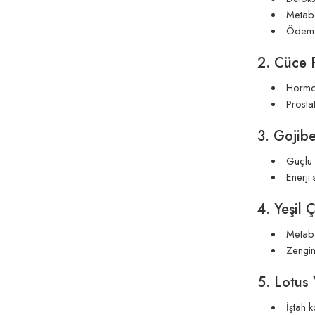
Metabol
Ödem at
2. Cüce P
Hormon
Prostat
3. Gojibe
Güçlü a
Enerji
4. Yeşil 
Metabol
Zengin
5. Lotus 
İştah k