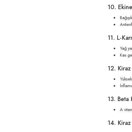
10. Ekine
Bağışık
Antienf
11. L-Kar
Yağ yak
Kas gel
12. Kiraz
Yüksek 
İnflama
13. Beta
A vitam
14. Kira