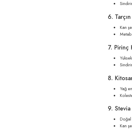
Sindiri
6. Tarçın
Kan şek
Metabo
7. Pirinç
Yüksek 
Sindiri
8. Kitosa
Yağ emi
Koleste
9. Stevia
Doğal t
Kan şek