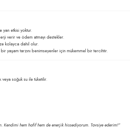
yan etkisi yoktur.
nerji verir ve ödem atmayı destekler.
ize kolayca dahil olur.
klı bir yaşam tarzını benimseyenler için mükemmel bir tercihtir.
eya soğuk su ile tüketilir.
im. Kendimi hem hafif hem de enerjik hissediyorum. Tavsiye ederim!”