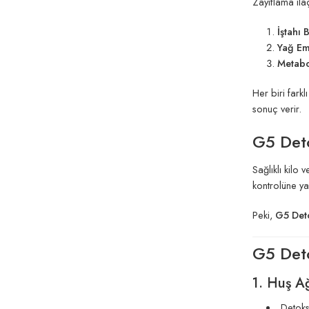
Zayıflama ilaç
İştahı 
Yağ Em
Metabo
Her biri farkl
sonuç verir.
G5 Deto
Sağlıklı kilo
kontrolüne yar
Peki,
G5 Det
G5 Deto
1. Huş Ağ
Detoks 