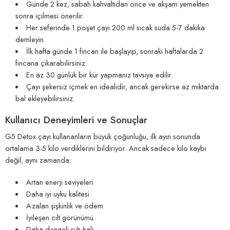
Günde 2 kez, sabah kahvaltıdan önce ve akşam yemekten
sonra içilmesi önerilir.
Her seferinde 1 poşet çayı 200 ml sıcak suda 5-7 dakika
demleyin.
İlk hafta günde 1 fincan ile başlayıp, sonraki haftalarda 2
fincana çıkarabilirsiniz.
En az 30 günlük bir kür yapmanız tavsiye edilir.
Çayı şekersiz içmek en idealidir, ancak gerekirse az miktarda
bal ekleyebilirsiniz.
Kullanıcı Deneyimleri ve Sonuçlar
G5 Detox çayı kullananların büyük çoğunluğu, ilk ayın sonunda
ortalama 3-5 kilo verdiklerini bildiriyor. Ancak sadece kilo kaybı
değil, aynı zamanda:
Artan enerji seviyeleri
Daha iyi uyku kalitesi
Azalan şişkinlik ve ödem
İyileşen cilt görünümü
Daha dengeli ruh hali