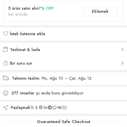
5 ürün satın alın
7% OFF
Eklemek
her üründe
İstek listesine ekle
İstek listesine eklendi
Teslimat & İade
Bir soru sor
Tahmini teslim:
Pts, Ağu 10 – Çar, Ağu 12
277
insanlar
şu anda bunu görüntülüyor
Paylaşmak
Guaranteed Safe Checkout