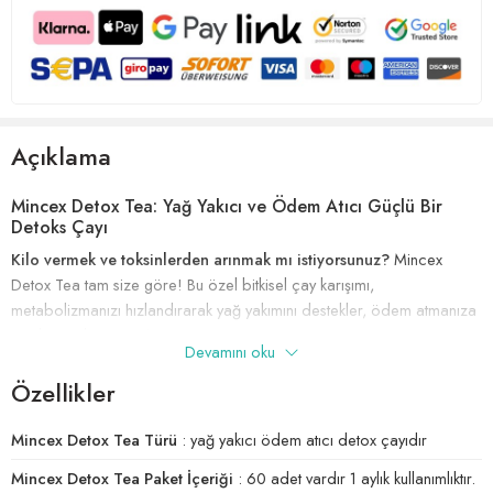
Açıklama
Mincex Detox Tea: Yağ Yakıcı ve Ödem Atıcı Güçlü Bir
Detoks Çayı
Kilo vermek ve toksinlerden arınmak mı istiyorsunuz?
Mincex
Detox Tea tam size göre! Bu özel bitkisel çay karışımı,
metabolizmanızı hızlandırarak yağ yakımını destekler, ödem atmanıza
yardımcı olur ve su ihtiyacınızı artırır.
Devamını oku
Mincex Detox Tea’nin Faydaları:
Özellikler
Yağ Yakıcı:
İçeriğindeki özel bitkiler sayesinde metabolizmanızı
Mincex Detox Tea Türü
: yağ yakıcı ödem atıcı detox çayıdır
hızlandırır ve yağ yakımını destekler.
Mincex Detox Tea Paket İçeriği
: 60 adet vardır 1 aylık kullanımlıktır.
Başarılı Bir Detoks:
Vücudunuzdaki toksinlerin atılmasına yardımcı