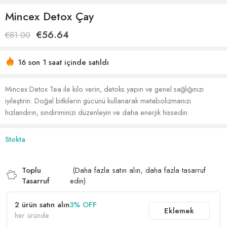
Mincex Detox Çay
€
56.64
€
81.00
16 son 1 saat içinde satıldı
Acele etmek! 88'den fazla kişinin alışveriş sepetlerinde bu
var
Mincex Detox Tea ile kilo verin, detoks yapın ve genel sağlığınızı
iyileştirin. Doğal bitkilerin gücünü kullanarak metabolizmanızı
hızlandırın, sindiriminizi düzenleyin ve daha enerjik hissedin.
Stokta
Toplu
(Daha fazla satın alın, daha fazla tasarruf
Tasarruf
edin)
2 ürün satın alın
3% OFF
Eklemek
her üründe