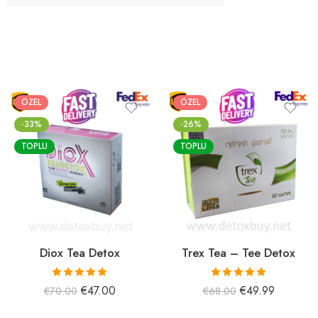
ÖZEL
ÖZEL
-33%
-26%
TOPLU
TOPLU
Diox Tea Detox
Trex Tea – Tee Detox
5 üzerinden
5 üzerinden
€
47.00
€
49.99
€
70.00
€
68.00
5.00
oy aldı
5.00
oy aldı