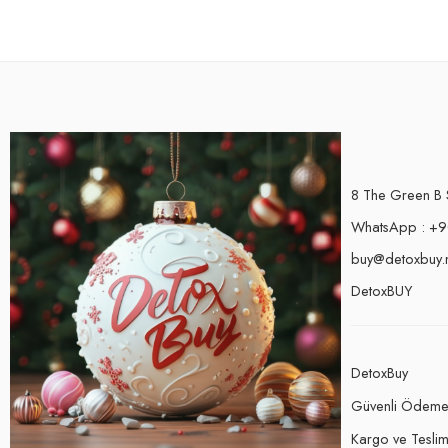
8 The Green B 
WhatsApp : +9
buy@detoxbuy.
DetoxBUY
DetoxBuy
Güvenli Ödem
Kargo ve Teslima