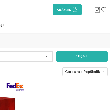
ARAMAK
kçe
SEÇME
Göre sırala
Popülerlik