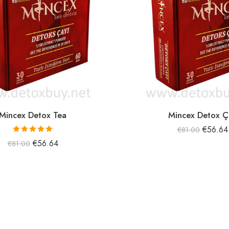
Mincex Detox Tea
Mincex Detox Ç
€
56.64
€
81.00
5 üzerinden
€
56.64
€
81.00
5.00
oy aldı