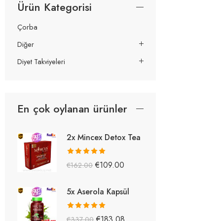
Ürün Kategorisi
Çorba
Diğer
Diyet Takviyeleri
En çok oylanan ürünler
2x Mincex Detox Tea
5 üzerinden
€
109.00
€
162.00
5.38
oy aldı
5x Aserola Kapsül
5 üzerinden
€
183.08
€
337.00