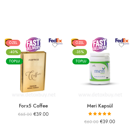
ÖZEL
ÖZEL
-40%
-35%
TOPLU
TOPLU
Forx5 Coffee
Meri Kapsül
€
39.00
€
65.00
5 üzerinden
€
39.00
€
60.00
5.00
oy aldı