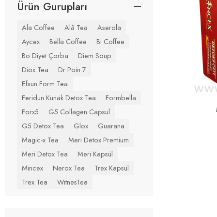
Ürün Gurupları
Ala Coffee
Alâ Tea
Aserola
Aycex
Bella Coffee
Bi Coffee
Bo Diyet Çorba
Diem Soup
Diox Tea
Dr Poin 7
Efsun Form Tea
Feridun Kunak Detox Tea
Formbella
Forx5
G5 Collagen Capsul
G5 Detox Tea
Glox
Guarana
Magic-x Tea
Meri Detox Premium
Meri Detox Tea
Meri Kapsül
Mincex
Nerox Tea
Trex Kapsül
Trex Tea
WitnesTea