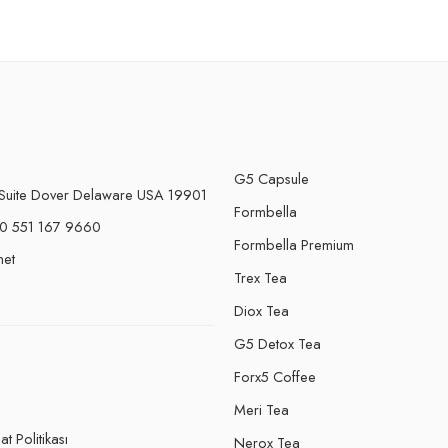
G5 Capsule
Suite Dover Delaware USA 19901
Formbella
0 551 167 9660
Formbella Premium
net
Trex Tea
Diox Tea
G5 Detox Tea
Forx5 Coffee
e
Meri Tea
t Politikası
Nerox Tea