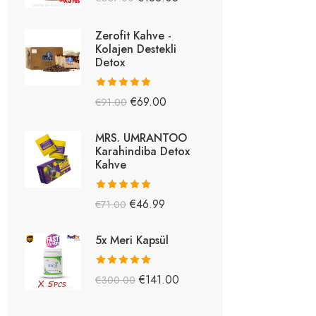
5.26
oy aldı
Zerofit Kahve -
Kolajen Destekli
Detox
5 üzerinden
€
69.00
€
91.00
5.15
oy aldı
MRS. UMRANTOO
Karahindiba Detox
Kahve
5 üzerinden
€
46.99
€
71.00
5.08
oy aldı
5x Meri Kapsül
5 üzerinden
€
141.00
€
300.00
5.03
oy aldı