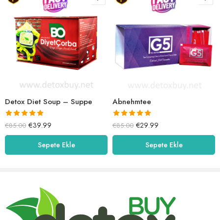
Detox Diet Soup – Suppe
Abnehmtee
5 üzerinden
5 üzerinden
€
39.99
€
29.99
€
85.00
€
85.00
5.00
oy aldı
5.00
oy aldı
Sepete Ekle
Sepete Ekle