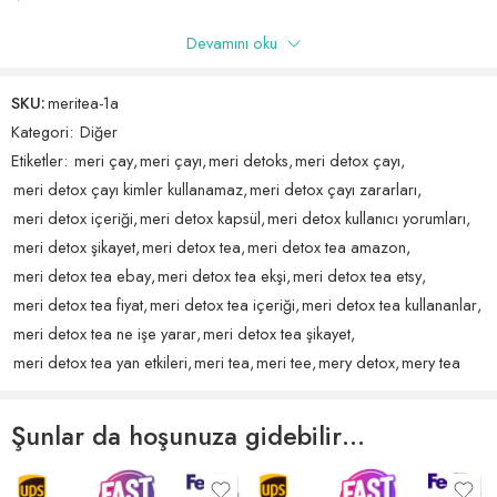
arttırarak kalori yakımını destekler ve zayıflama sürecinize katkıda
Devamını oku
Yalnızca bu ürünü satın almış oturum açmış müşteriler yorum
bulunur.
bırakabilir.
Neden Meri Detox Tea?
SKU:
meritea-1a
Kategori:
Diğer
Meri Detox Tea, onbinlerce müşteri tarafından tercih edilen etkili bir
Yorumlar
Etiketler:
meri çay
,
meri çayı
,
meri detoks
,
meri detox çayı
,
detox çayıdır. Sunduğu birçok avantaj sayesinde web sitemizdeki
Henüz hiç yorum yok.
meri detox çayı kimler kullanamaz
,
meri detox çayı zararları
,
satışlarımızı arttırmaya yardımcı olmuştur:
meri detox içeriği
,
meri detox kapsül
,
meri detox kullanıcı yorumları
,
Doğal ve Güvenilir: Meri Detox Tea içeriğinde doğal ve güvenilir
meri detox şikayet
,
meri detox tea
,
meri detox tea amazon
,
bitki özlerini barındırır, katkı maddesi içermez.
meri detox tea ebay
,
meri detox tea ekşi
,
meri detox tea etsy
,
Etkili Sonuçlar: Müşterilerimiz, düzenli kullanımda elde ettikleri etkili
meri detox tea fiyat
,
meri detox tea içeriği
,
meri detox tea kullananlar
,
sonuçlardan memnuniyetle bahsetmektedir.
meri detox tea ne işe yarar
,
meri detox tea şikayet
,
Tadı Harika: Meri Detox Tea, hoş bir lezzete sahiptir, günlük
meri detox tea yan etkileri
,
meri tea
,
meri tee
,
mery detox
,
mery tea
içeceğiniz bir ritüele dönüşecektir.
Nasıl Kullanılır:
Şunlar da hoşunuza gidebilir…
Meri Detox Tea’yı kullanmak oldukça kolaydır: