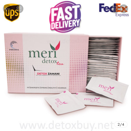
2
/
4