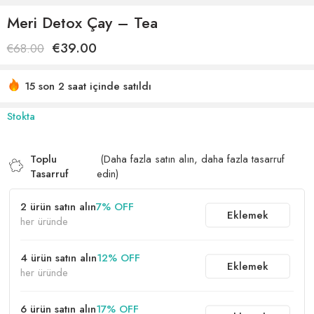
Meri Detox Çay – Tea
€
39.00
€
68.00
15 son 2 saat içinde satıldı
Acele etmek! 25'den fazla kişinin alışveriş sepetlerinde bu
Stokta
var
Toplu
(Daha fazla satın alın, daha fazla tasarruf
Tasarruf
edin)
2 ürün satın alın
7% OFF
Eklemek
her üründe
4 ürün satın alın
12% OFF
Eklemek
her üründe
6 ürün satın alın
17% OFF