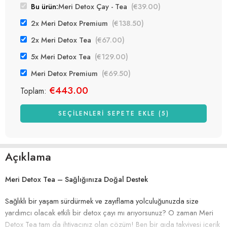
Bu ürün:
Meri Detox Çay - Tea
(
€
39.00
)
2x Meri Detox Premium
(
€
138.50
)
2x Meri Detox Tea
(
€
67.00
)
5x Meri Detox Tea
(
€
129.00
)
Meri Detox Premium
(
€
69.50
)
€
443.00
Toplam:
SEÇILENLERI SEPETE EKLE (5)
Açıklama
Meri Detox Tea – Sağlığınıza Doğal Destek
Sağlıklı bir yaşam sürdürmek ve zayıflama yolculuğunuzda size
yardımcı olacak etkili bir detox çayı mı arıyorsunuz? O zaman Meri
Detox Tea tam da ihtiyacınız olan çözüm! Ben bir gıda takviyesi içerik