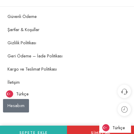
Güvenli Ödeme
Şartlar & Koşullar
Gizlilik Politikası
Geri Ödeme – İade Politikası
Kargo ve Teslimat Politikası
İletişim
Türkçe
Hesabım
Türkçe
Türkçe
SEPETE EKLE
ŞIMDI AL