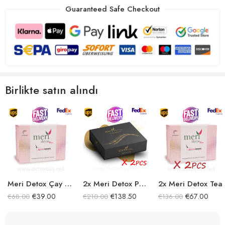
Guaranteed Safe Checkout
Birlikte satın alındı
Meri Detox Çay – Tea
2x Meri Detox Premium
2x Meri Detox Tea
€
39.00
€
138.50
€
67.00
€
68.00
€
210.00
€
136.00