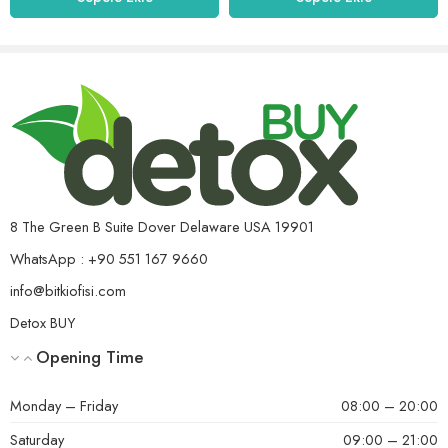
5
oy aldı
ürün içeriğinden dolayı tercih ediyorum tadı yumuşak ve
içimi çok güzel iştahımı kesiyor kullanmaya devam edicem
Helpful?
0
0
8 The Green B Suite Dover Delaware USA 19901
5 üzerinden
azra erdogan
(doğrulanmış kullanıcı)
–
22 Haziran
5
oy aldı
WhatsApp : +90 551 167 9660
2024
Yemekten 1 saat önce aç karnına içiyorum daha yolun
info@bitkiofisi.com
ortasındayım sonuç şimdiden beni memnun etti
Detox BUY
Opening Time
Helpful?
0
0
Monday – Friday
08:00 – 20:00
Saturday
09:00 – 21:00