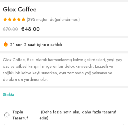
Glox Coffee
(
295
müşteri değerlendirmesi)
276
müşteri
€
48.00
€
70.00
puanına
dayanarak 5
21 son 2 saat içinde satıldı
üzerinden
Acele etmek! 7'den fazla kişinin alışveriş sepetlerinde bu
5.00
puan
var
aldı
Glox Coffee, özel olarak harmanlanmış kahve çekirdekleri, yeşil çay
özü ve bitkisel karışımlar içeren bir detox kahvesidir. Lezzetli ve
sağlıklı bir kahve keyfi sunarken, aynı zamanda yağ yakımına ve
detoksa da yardımcı olur.
Stokta
Toplu
(Daha fazla satın alın, daha fazla tasarruf
Tasarruf
edin)