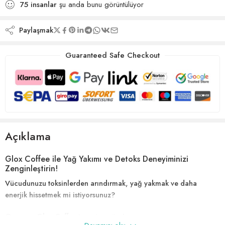
75
insanlar
şu anda bunu görüntülüyor
Paylaşmak
Guaranteed Safe Checkout
Açıklama
Glox Coffee ile Yağ Yakımı ve Detoks Deneyiminizi
Zenginleştirin!
Vücudunuzu toksinlerden arındırmak, yağ yakmak ve daha
enerjik hissetmek mi istiyorsunuz?
O zaman Glox Coffee tam size göre!