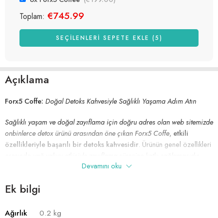
€
745.99
Toplam:
SEÇILENLERI SEPETE EKLE (5)
Açıklama
Forx5 Coffe:
Doğal Detoks Kahvesiyle Sağlıklı Yaşama Adım Atın
Sağlıklı yaşam ve doğal zayıflama için doğru adres olan web sitemizde
onbinlerce detox ürünü arasından öne çıkan Forx5 Coffe
,
etkili
özellikleriyle başarılı bir detoks kahvesidir
. Ürünün genel özellikleri
arasında
yağ yakıcı etkisiyle zayıflama sürecine katkı sağlamasıdır.
Devamını oku
Ödem atıcı özelliğiyle vücudu arındırması
yer almaktadır. Aynı
zamanda su ihtiyacını arttırarak vücuttan toksinlerin atılmasına destek
Ek bilgi
olurken,
mükemmel bir metabolizma hızlandırıcı olarak enerji
seviyesini yükseltir
.
Ağırlık
0.2 kg