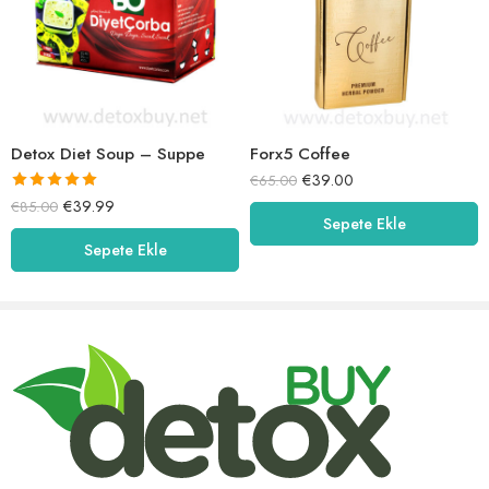
Detox Diet Soup – Suppe
Forx5 Coffee
€
39.00
€
65.00
5 üzerinden
€
39.99
€
85.00
5.00
oy aldı
Sepete Ekle
Sepete Ekle