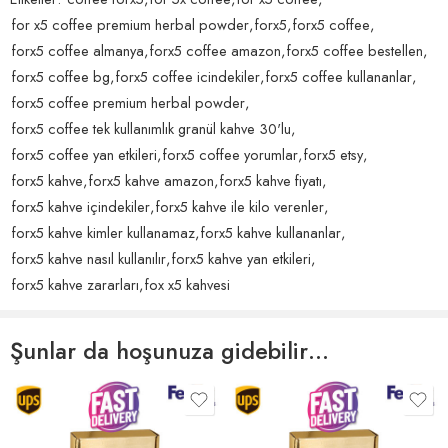
Henüz hiç yorum yok.
for x5 coffee premium herbal powder
,
forx5
,
forx5 coffee
,
forx5 coffee almanya
,
forx5 coffee amazon
,
forx5 coffee bestellen
,
forx5 coffee bg
,
forx5 coffee icindekiler
,
forx5 coffee kullananlar
,
forx5 coffee premium herbal powder
,
forx5 coffee tek kullanımlık granül kahve 30'lu
,
forx5 coffee yan etkileri
,
forx5 coffee yorumlar
,
forx5 etsy
,
forx5 kahve
,
forx5 kahve amazon
,
forx5 kahve fiyatı
,
forx5 kahve içindekiler
,
forx5 kahve ile kilo verenler
,
forx5 kahve kimler kullanamaz
,
forx5 kahve kullananlar
,
forx5 kahve nasıl kullanılır
,
forx5 kahve yan etkileri
,
forx5 kahve zararları
,
fox x5 kahvesi
Şunlar da hoşunuza gidebilir…