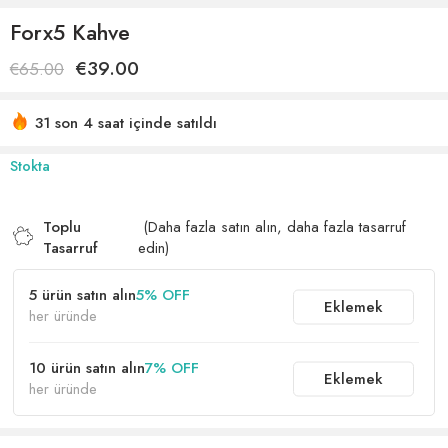
Forx5 Kahve
€
39.00
€
65.00
31 son 4 saat içinde satıldı
Acele etmek! 83'den fazla kişinin alışveriş sepetlerinde bu
Stokta
var
Toplu
(Daha fazla satın alın, daha fazla tasarruf
Tasarruf
edin)
5 ürün satın alın
5% OFF
Eklemek
her üründe
10 ürün satın alın
7% OFF
Eklemek
her üründe