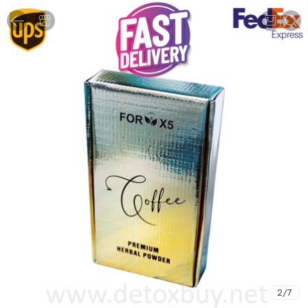
2
/
7