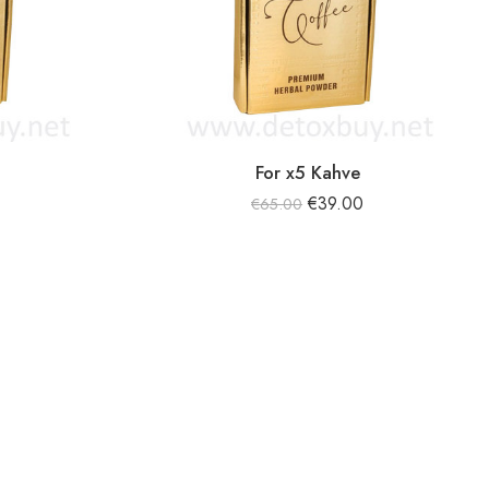
For x5 Kahve
0
€
39.00
€
65.00