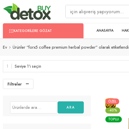
ANASAYFA
HAK
KATEGORILERE GÖZAT
Ev
Ürünler “forx5 coffee premium herbal powder” olarak etiketlendi
Seviye 1'i seçin
Filtreler
ÖZEL
ARA
-40%
TOPLU