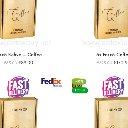
rx5 Kahve – Coffee
5x Forx5 Coff
€
39.00
€
170.9
€
65.00
€
325.00
-40%
TOPLU