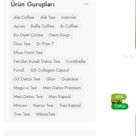
Ürün Gurupları
Ala Coffee
Alâ Tea
Aserola
Aycex
Bella Coffee
Bi Coffee
Bo Diyet Çorba
Diem Soup
Diox Tea
Dr Poin 7
Efsun Form Tea
Feridun Kunak Detox Tea
Formbella
Forx5
G5 Collagen Capsul
G5 Detox Tea
Glox
Guarana
Magic-x Tea
Meri Detox Premium
Meri Detox Tea
Meri Kapsül
-40%
Mincex
Nerox Tea
Trex Kapsül
TOPLU
Trex Tea
WitnesTea