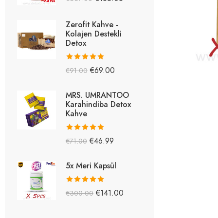
5.26
oy aldı
Zerofit Kahve -
Kolajen Destekli
Detox
5 üzerinden
€
69.00
€
91.00
5.15
oy aldı
MRS. UMRANTOO
Karahindiba Detox
Kahve
5 üzerinden
€
46.99
€
71.00
5.08
oy aldı
5x Meri Kapsül
5 üzerinden
€
141.00
€
300.00
5.03
oy aldı