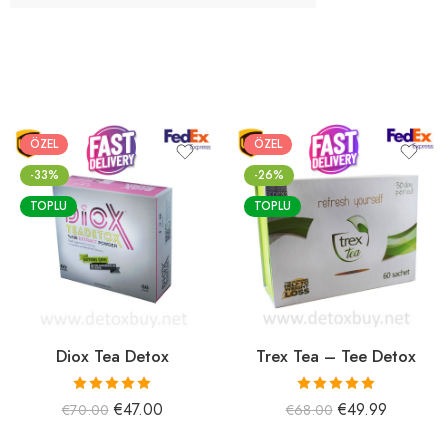
ÖZEL
ÖZEL
-33%
-26%
TOPLU
TOPLU
Diox Tea Detox
Trex Tea – Tee Detox
5 üzerinden
5 üzerinden
€
47.00
€
49.99
€
70.00
€
68.00
5.00
oy aldı
5.00
oy aldı