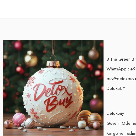
8 The Green B 
WhatsApp : +9
buy@detoxbuy.
DetoxBUY
DetoxBuy
Güvenli Ödem
Kargo ve Teslima