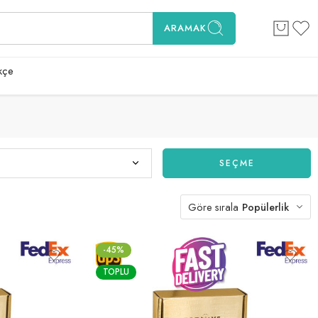
ARAMAK
kçe
SEÇME
Göre sırala
Popülerlik
-45%
TOPLU