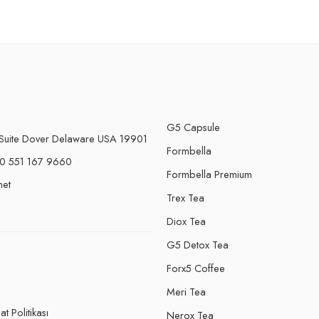
G5 Capsule
Suite Dover Delaware USA 19901
Formbella
0 551 167 9660
Formbella Premium
net
Trex Tea
Diox Tea
G5 Detox Tea
Forx5 Coffee
e
Meri Tea
t Politikası
Nerox Tea