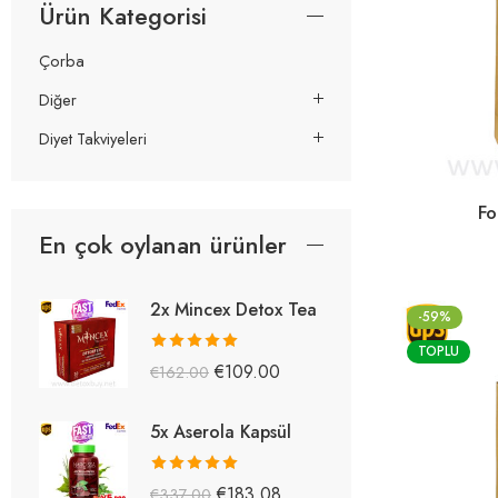
Ürün Kategorisi
Çorba
Diğer
Diyet Takviyeleri
Fo
En çok oylanan ürünler
2x Mincex Detox Tea
-59%
TOPLU
5 üzerinden
€
109.00
€
162.00
5.38
oy aldı
5x Aserola Kapsül
5 üzerinden
€
183.08
€
337.00