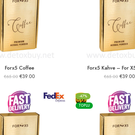
Forx5 Coffee
Forx5 Kahve – For X
€
39.00
€
39.0
€
65.00
€
65.00
-47%
TOPLU