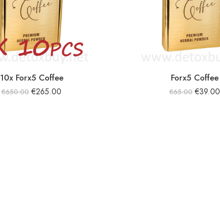
10x Forx5 Coffee
Forx5 Coffee
€
265.00
€
39.0
€
650.00
€
65.00