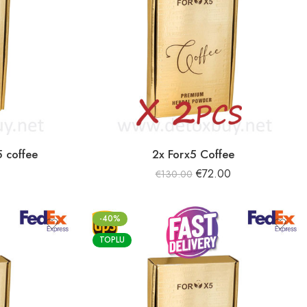
5 coffee
2x Forx5 Coffee
0
€
72.00
€
130.00
-40%
TOPLU