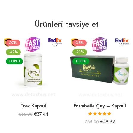
Ürünleri tavsiye et
ÖZEL
ÖZEL
-42%
-23%
TOPLU
TOPLU
Trex Kapsül
Formbella Çay – Kapsül
€
37.44
€
65.00
5 üzerinden
€
49.99
€
65.00
5.00
oy aldı