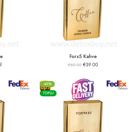
ee
Forx5 Kahve
9
€
39.00
€
65.00
-40%
TOPLU