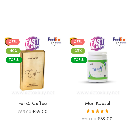
ÖZEL
ÖZEL
-40%
-35%
TOPLU
TOPLU
Forx5 Coffee
Meri Kapsül
€
39.00
€
65.00
5 üzerinden
€
39.00
€
60.00
5.00
oy aldı