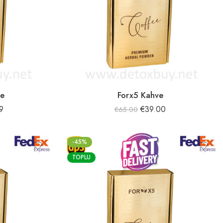
ee
Forx5 Kahve
9
€
39.00
€
65.00
-45%
TOPLU