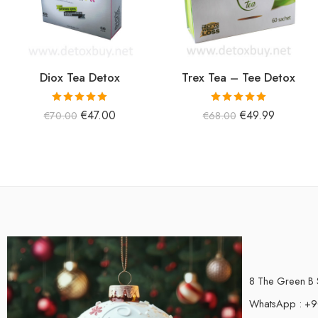
Diox Tea Detox
Trex Tea – Tee Detox
5 üzerinden
5 üzerinden
€
47.00
€
49.99
€
70.00
€
68.00
5.00
oy aldı
5.00
oy aldı
8 The Green B 
WhatsApp : +9