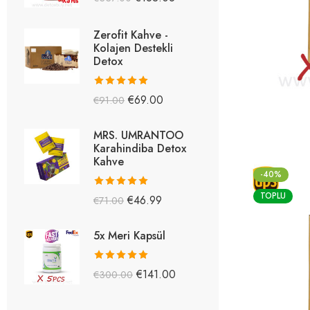
5.26
oy aldı
Zerofit Kahve -
Kolajen Destekli
Detox
5 üzerinden
€
69.00
€
91.00
5.15
oy aldı
MRS. UMRANTOO
Karahindiba Detox
Kahve
-40%
TOPLU
5 üzerinden
€
46.99
€
71.00
5.08
oy aldı
5x Meri Kapsül
5 üzerinden
€
141.00
€
300.00
5.03
oy aldı