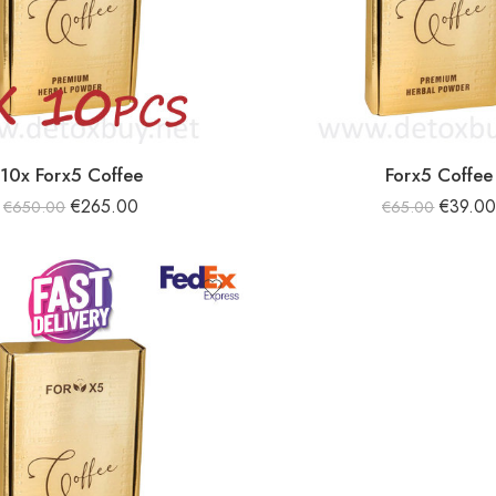
10x Forx5 Coffee
Forx5 Coffee
€
265.00
€
39.0
€
650.00
€
65.00