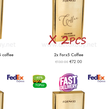
5 coffee
2x Forx5 Coffee
0
€
72.00
€
130.00
-40%
TOPLU