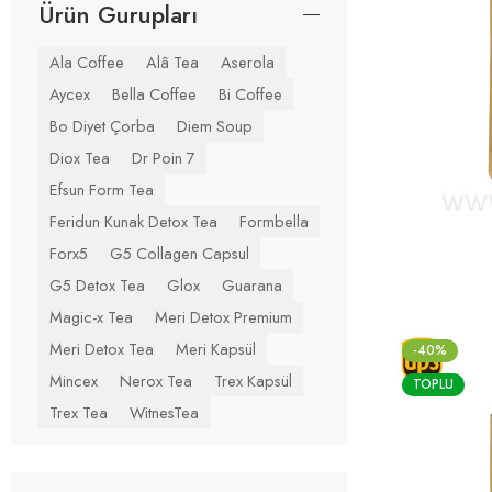
Ürün Gurupları
Ala Coffee
Alâ Tea
Aserola
Aycex
Bella Coffee
Bi Coffee
Bo Diyet Çorba
Diem Soup
Diox Tea
Dr Poin 7
Efsun Form Tea
Feridun Kunak Detox Tea
Formbella
Forx5
G5 Collagen Capsul
G5 Detox Tea
Glox
Guarana
Magic-x Tea
Meri Detox Premium
Meri Detox Tea
Meri Kapsül
-40%
Mincex
Nerox Tea
Trex Kapsül
TOPLU
Trex Tea
WitnesTea