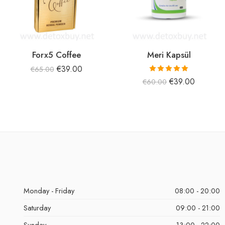
Forx5 Coffee
Meri Kapsül
€
39.00
€
65.00
5 üzerinden
€
39.00
€
60.00
5.00
oy aldı
Monday - Friday
08:00 - 20:00
Saturday
09:00 - 21:00
Sunday
13:00 - 22:00