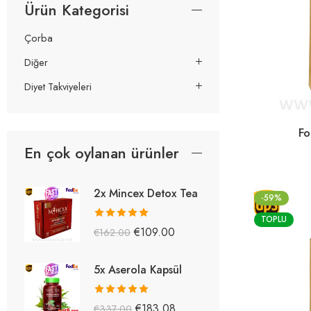
Ürün Kategorisi
Çorba
Diğer
Diyet Takviyeleri
Fo
En çok oylanan ürünler
2x Mincex Detox Tea
-59%
TOPLU
5 üzerinden
€
109.00
€
162.00
5.38
oy aldı
5x Aserola Kapsül
5 üzerinden
€
183.08
€
337.00