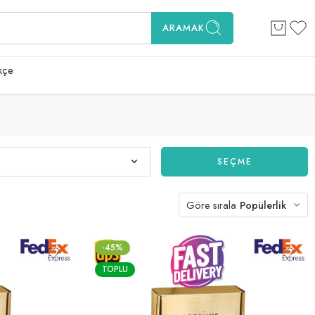
ARAMAK
kçe
SEÇME
Göre sırala
Popülerlik
-45%
TOPLU