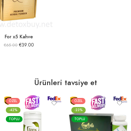
For x5 Kahve
€
39.00
€
65.00
Ürünleri tavsiye et
ÖZEL
ÖZEL
-42%
-23%
TOPLU
TOPLU