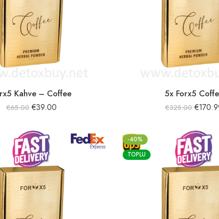
rx5 Kahve – Coffee
5x Forx5 Coff
€
39.00
€
170.9
€
65.00
€
325.00
-40%
TOPLU