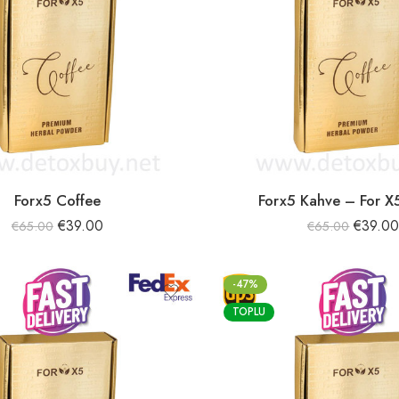
Forx5 Coffee
Forx5 Kahve – For X
€
39.00
€
39.0
€
65.00
€
65.00
-47%
TOPLU