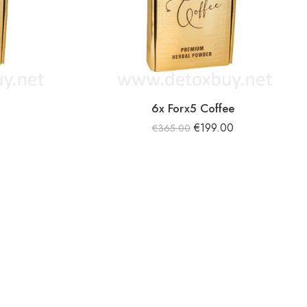
6x Forx5 Coffee
0
€
199.00
€
365.00