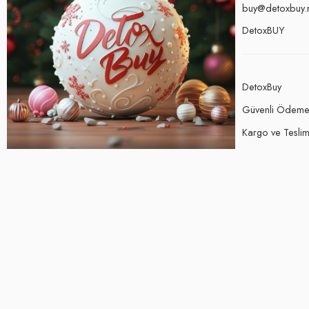
buy@detoxbuy.
DetoxBUY
DetoxBuy
Güvenli Ödem
Kargo ve Teslima