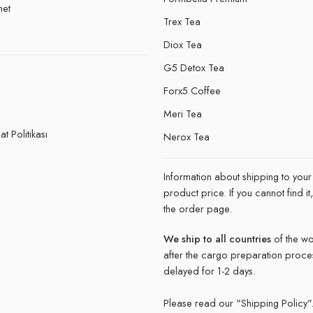
net
Trex Tea
Diox Tea
G5 Detox Tea
Forx5 Coffee
e
Meri Tea
t Politikası
Nerox Tea
Information about shipping to your
product price. If you cannot find 
the order page.
We ship to all countries
of the wo
after the cargo preparation proce
delayed for 1-2 days.
Please read our "
Shipping Policy"