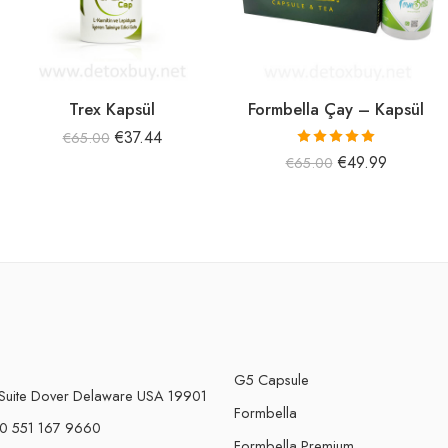
Trex Kapsül
Formbella Çay – Kapsül
€
37.44
€
65.00
5 üzerinden
€
49.99
€
65.00
5.00
oy aldı
G5 Capsule
Suite Dover Delaware USA 19901
Formbella
0 551 167 9660
Formbella Premium