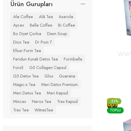
Ürün Gurupları
Ala Coffee
Alâ Tea
Aserola
Aycex
Bella Coffee
Bi Coffee
Bo Diyet Çorba
Diem Soup
Diox Tea
Dr Poin 7
Efsun Form Tea
Feridun Kunak Detox Tea
Formbella
Forx5
G5 Collagen Capsul
G5 Detox Tea
Glox
Guarana
Magic-x Tea
Meri Detox Premium
Meri Detox Tea
Meri Kapsül
Mincex
Nerox Tea
Trex Kapsül
-33%
Trex Tea
WitnesTea
TOPLU