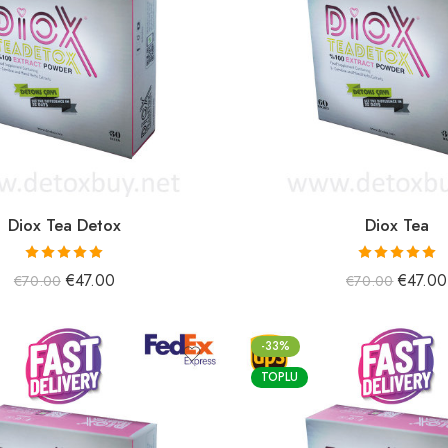
Diox Tea Detox
Diox Tea
5 üzerinden
5 üzerinden
€
47.00
€
47.00
€
70.00
€
70.00
5.00
oy aldı
5.00
oy aldı
-33%
TOPLU