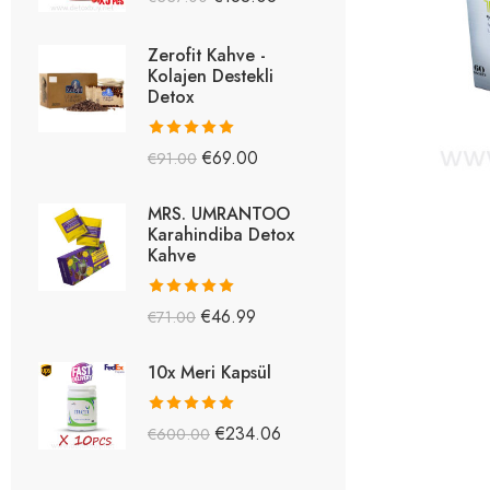
5.26
oy aldı
Zerofit Kahve -
Kolajen Destekli
Detox
5 üzerinden
€
69.00
€
91.00
5.15
oy aldı
MRS. UMRANTOO
Karahindiba Detox
Kahve
5 üzerinden
€
46.99
€
71.00
5.08
oy aldı
10x Meri Kapsül
5 üzerinden
€
234.06
€
600.00
5.03
oy aldı