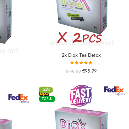
2x Diox Tea Detox
5 üzerinden
€
95.99
€
140.00
5.01
oy aldı
-33%
TOPLU