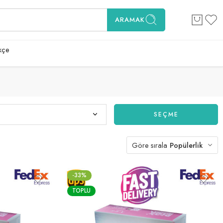
ARAMAK
kçe
SEÇME
Göre sırala
Popülerlik
-33%
TOPLU