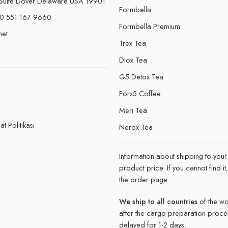
Suite Dover Delaware USA 19901
Formbella
0 551 167 9660
Formbella Premium
net
Trex Tea
Diox Tea
G5 Detox Tea
Forx5 Coffee
e
Meri Tea
t Politikası
Nerox Tea
Information about shipping to your
product price. If you cannot find 
the order page.
We ship to all countries
of the wo
after the cargo preparation proce
delayed for 1-2 days.