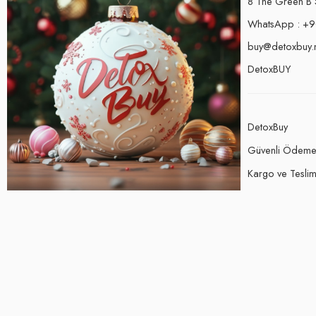
8 The Green B 
WhatsApp : +9
buy@detoxbuy.
DetoxBUY
DetoxBuy
Güvenli Ödem
Kargo ve Teslima