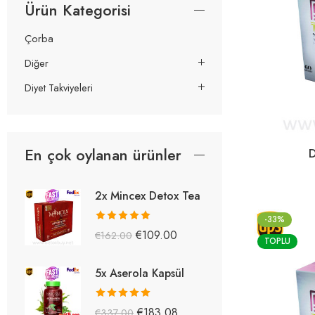
Ürün Kategorisi
Çorba
Diğer
Diyet Takviyeleri
En çok oylanan ürünler
D
2x Mincex Detox Tea
-33%
5 üzerinden
€
109.00
€
162.00
TOPLU
5.38
oy aldı
5x Aserola Kapsül
5 üzerinden
€
183.08
€
337.00