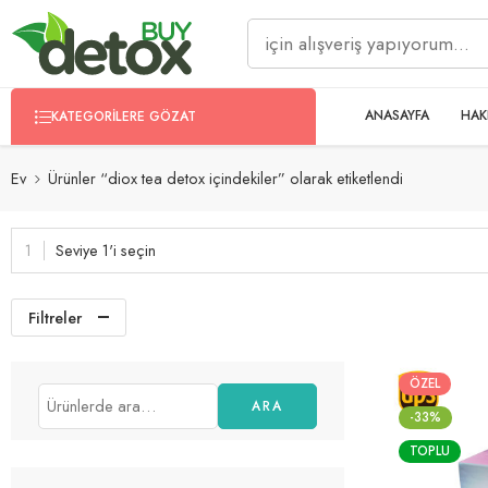
ANASAYFA
HAK
KATEGORILERE GÖZAT
Ev
Ürünler “diox tea detox içindekiler” olarak etiketlendi
Seviye 1'i seçin
Filtreler
ÖZEL
ARA
-33%
TOPLU