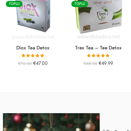
TOPLU
TOPLU
Diox Tea Detox
Trex Tea – Tee Detox
5 üzerinden
5 üzerinden
€
47.00
€
49.99
€
70.00
€
68.00
5.00
oy aldı
5.00
oy aldı