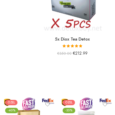
5x Diox Tea Detox
5 üzerinden
€
212.99
€
350.00
5.01
oy aldı
ÖZEL
ÖZEL
-40%
-35%