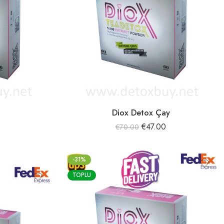
Diox Detox Çay
€
47.00
€
70.00
-31%
TOPLU