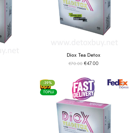
Diox Tea Detox
€
47.00
€
70.00
-39%
TOPLU