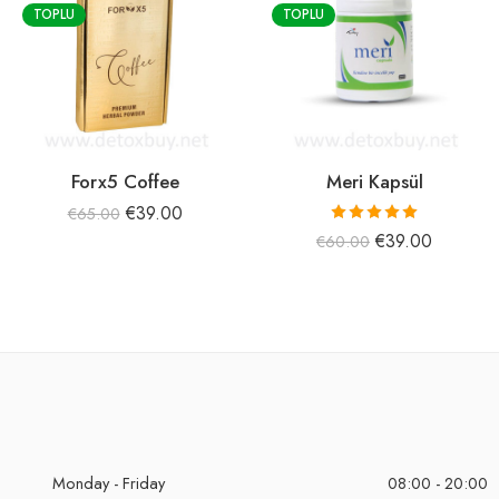
TOPLU
TOPLU
Forx5 Coffee
Meri Kapsül
€
39.00
€
65.00
5 üzerinden
€
39.00
€
60.00
5.00
oy aldı
Monday - Friday
08:00 - 20:00