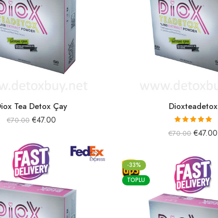
iox Tea Detox Çay
Dioxteadetox
€
47.00
€
70.00
5 üzerinden
€
47.00
€
70.00
5.00
oy aldı
-33%
TOPLU