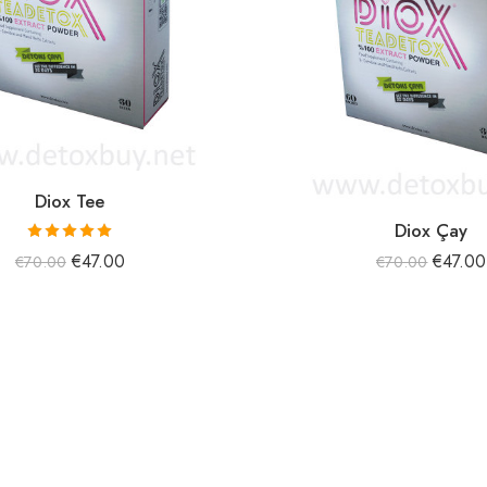
Diox Tee
Diox Çay
5 üzerinden
€
47.00
€
47.00
€
70.00
€
70.00
5.00
oy aldı