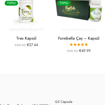
TOPLU
TOPLU
Trex Kapsül
Formbella Çay – Kapsül
€
37.44
€
65.00
5 üzerinden
€
49.99
€
65.00
5.00
oy aldı
G5 Capsule