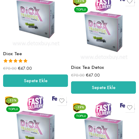
-33%
TOPLU
Diox Tee
Diox Tea Detox
5 üzerinden
€
47.00
€
70.00
5.00
oy aldı
€
47.00
€
70.00
Sepete Ekle
Sepete Ekle
-33%
-39%
TOPLU
TOPLU