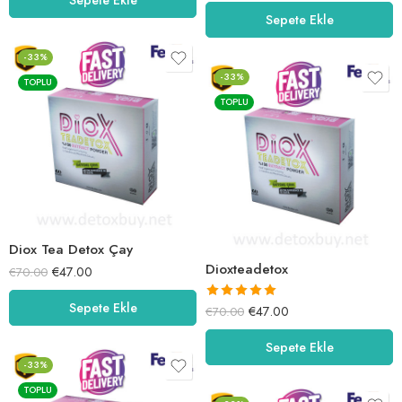
5.01
oy aldı
Sepete Ekle
-33%
-33%
TOPLU
TOPLU
Diox Tea Detox Çay
Dioxteadetox
€
47.00
€
70.00
Sepete Ekle
5 üzerinden
€
47.00
€
70.00
5.00
oy aldı
Sepete Ekle
-33%
TOPLU