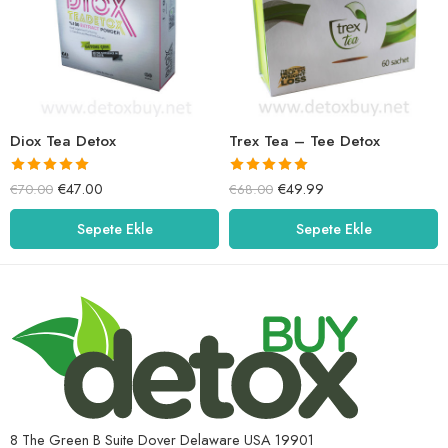
Diox Tea Detox
Trex Tea – Tee Detox
5 üzerinden
5 üzerinden
€
47.00
€
49.99
€
70.00
€
68.00
5.00
oy aldı
5.00
oy aldı
Sepete Ekle
Sepete Ekle
8 The Green B Suite Dover Delaware USA 19901