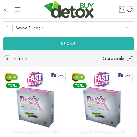
Seviye 1'i seçin
SEÇME
Filtreler
Göre sırala
-33%
-33%
TOPLU
TOPLU