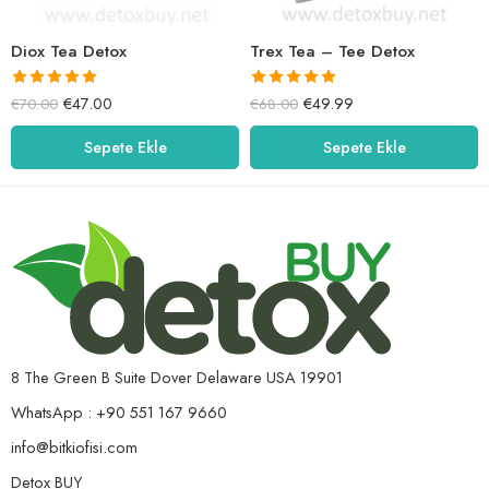
Diox Tea Detox
Trex Tea – Tee Detox
5 üzerinden
5 üzerinden
€
47.00
€
49.99
€
70.00
€
68.00
5.00
oy aldı
5.00
oy aldı
Sepete Ekle
Sepete Ekle
8 The Green B Suite Dover Delaware USA 19901
WhatsApp : +90 551 167 9660
info@bitkiofisi.com
Detox BUY