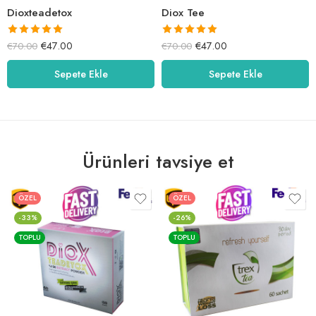
Dioxteadetox
Diox Tee
5 üzerinden
5 üzerinden
€
47.00
€
47.00
€
70.00
€
70.00
5.00
oy aldı
5.00
oy aldı
Sepete Ekle
Sepete Ekle
Ürünleri tavsiye et
ÖZEL
ÖZEL
-33%
-26%
TOPLU
TOPLU