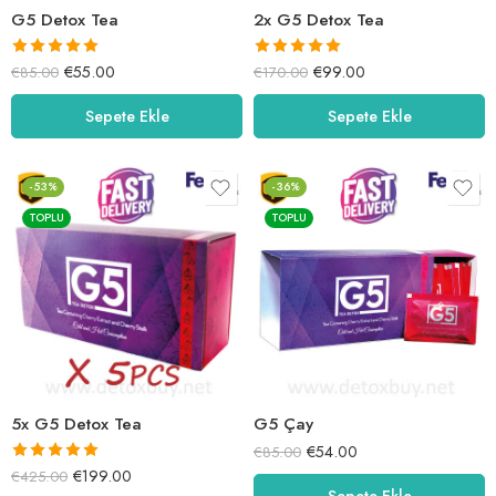
G5 Detox Tea
2x G5 Detox Tea
5 üzerinden
5 üzerinden
€
55.00
€
99.00
€
85.00
€
170.00
5.00
oy aldı
5.00
oy aldı
Sepete Ekle
Sepete Ekle
-53%
-36%
TOPLU
TOPLU
5x G5 Detox Tea
G5 Çay
€
54.00
€
85.00
5 üzerinden
€
199.00
€
425.00
Sepete Ekle