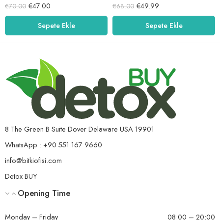
5 üzerinden
5 üzerinden
€
47.00
€
49.99
€
70.00
€
68.00
5.00
oy aldı
5.00
oy aldı
Sepete Ekle
Sepete Ekle
8 The Green B Suite Dover Delaware USA 19901
WhatsApp : +90 551 167 9660
info@bitkiofisi.com
Detox BUY
Opening Time
Monday – Friday
08:00 – 20:00