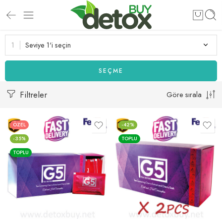
Seviye 1'i seçin
SEÇME
Filtreler
Göre sırala
ÖZEL
-42%
-35%
TOPLU
TOPLU