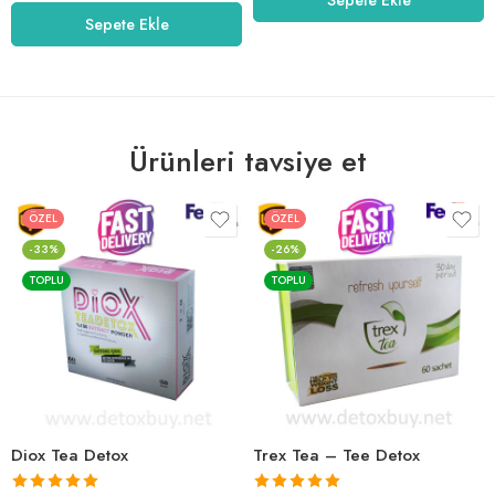
5.00
oy aldı
Sepete Ekle
Ürünleri tavsiye et
ÖZEL
ÖZEL
-33%
-26%
TOPLU
TOPLU
Diox Tea Detox
Trex Tea – Tee Detox