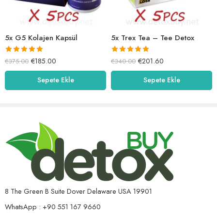
5x G5 Kolajen Kapsül
5x Trex Tea – Tee Detox
5 üzerinden
5 üzerinden
€
185.00
€
201.60
€
375.00
€
340.00
5.00
oy aldı
5.00
oy aldı
Sepete Ekle
Sepete Ekle
8 The Green B Suite Dover Delaware USA 19901
WhatsApp : +90 551 167 9660