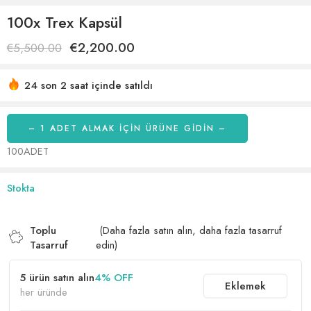
100x Trex Kapsül
€
2,200.00
€
5,500.00
24 son 2 saat içinde satıldı
Acele etmek! 19'den fazla kişinin alışveriş sepetlerinde bu
var
– 1 ADET ALMAK IÇIN ÜRÜNE GİDİN –
100ADET
Stokta
Toplu
(Daha fazla satın alın, daha fazla tasarruf
Tasarruf
edin)
5 ürün satın alın
4% OFF
Eklemek
her üründe