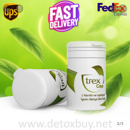
2
/
3