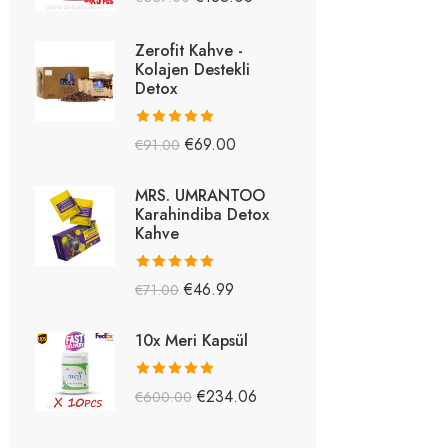
5.26
oy aldı
Zerofit Kahve -
Kolajen Destekli
Detox
5 üzerinden
€
69.00
€
91.00
5.15
oy aldı
MRS. UMRANTOO
Karahindiba Detox
Kahve
5 üzerinden
€
46.99
€
71.00
5.08
oy aldı
10x Meri Kapsül
5 üzerinden
€
234.06
€
600.00
5.03
oy aldı