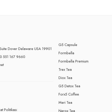
G5 Capsule
Suite Dover Delaware USA 19901
Formbella
0 551 167 9660
Formbella Premium
net
Trex Tea
Diox Tea
G5 Detox Tea
Forx5 Coffee
e
Meri Tea
t Politikası
Nerox Tea