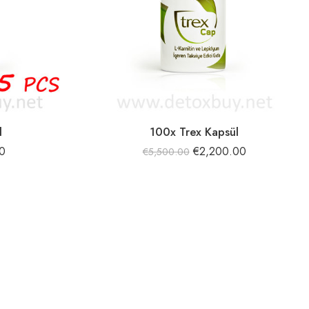
l
100x Trex Kapsül
0
€
2,200.00
€
5,500.00