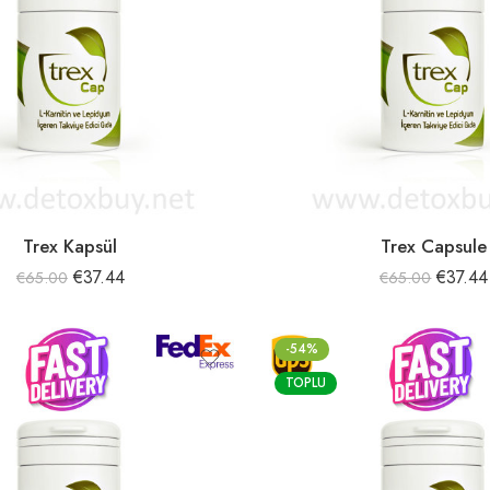
Trex Kapsül
Trex Capsule
€
37.44
€
37.44
€
65.00
€
65.00
-54%
TOPLU