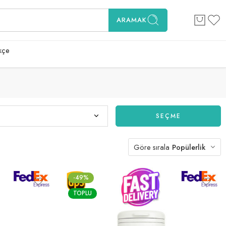
ARAMAK
kçe
SEÇME
Göre sırala
Popülerlik
-49%
TOPLU