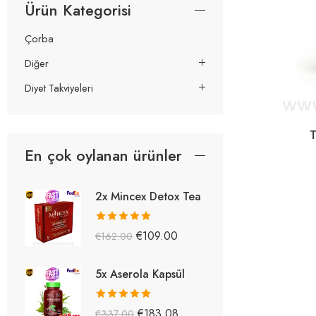
Ürün Kategorisi
Çorba
Diğer
Diyet Takviyeleri
T
En çok oylanan ürünler
2x Mincex Detox Tea
5 üzerinden
€
109.00
€
162.00
5.38
oy aldı
5x Aserola Kapsül
5 üzerinden
€
183.08
€
337.00