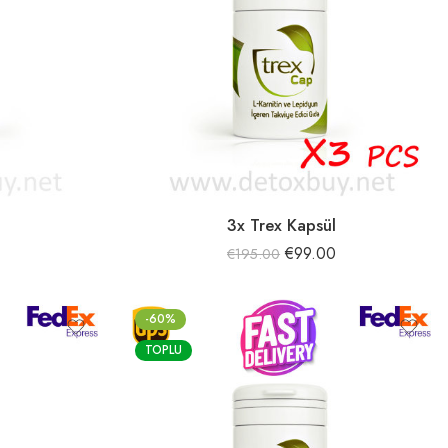
3x Trex Kapsül
€
99.00
€
195.00
-60%
TOPLU