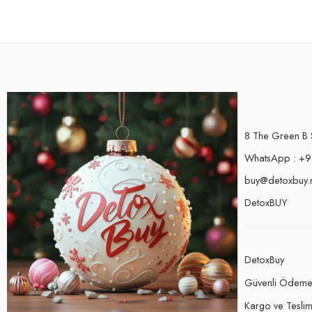
8 The Green B 
WhatsApp : +9
buy@detoxbuy.
DetoxBUY
DetoxBuy
Güvenli Ödem
Kargo ve Teslima