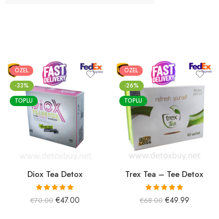
ÖZEL
ÖZEL
-33%
-26%
TOPLU
TOPLU
Diox Tea Detox
Trex Tea – Tee Detox
5 üzerinden
5 üzerinden
€
47.00
€
49.99
€
70.00
€
68.00
5.00
oy aldı
5.00
oy aldı