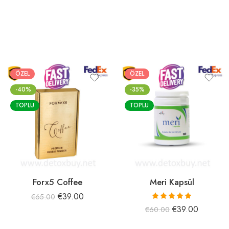
ÖZEL
ÖZEL
-40%
-35%
TOPLU
TOPLU
Forx5 Coffee
Meri Kapsül
€
39.00
€
65.00
5 üzerinden
€
39.00
€
60.00
5.00
oy aldı