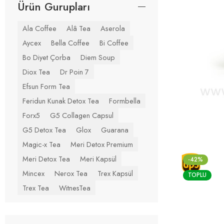
Ürün Gurupları
Ala Coffee
Alâ Tea
Aserola
Aycex
Bella Coffee
Bi Coffee
Bo Diyet Çorba
Diem Soup
Diox Tea
Dr Poin 7
Efsun Form Tea
Feridun Kunak Detox Tea
Formbella
Forx5
G5 Collagen Capsul
G5 Detox Tea
Glox
Guarana
Magic-x Tea
Meri Detox Premium
Meri Detox Tea
Meri Kapsül
-42%
Mincex
Nerox Tea
Trex Kapsül
TOPLU
Trex Tea
WitnesTea