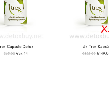
rex Capsule Detox
5x Trex Kapsü
€
37.44
€
149.0
€
65.00
€
325.00