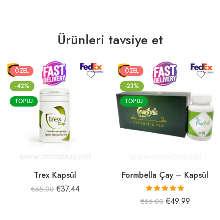
Ürünleri tavsiye et
ÖZEL
ÖZEL
-42%
-23%
TOPLU
TOPLU
Trex Kapsül
Formbella Çay – Kapsül
€
37.44
€
65.00
5 üzerinden
€
49.99
€
65.00
5.00
oy aldı