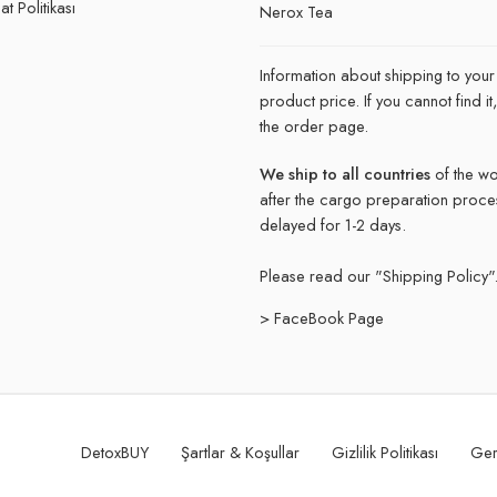
t Politikası
Nerox Tea
Information about shipping to your
product price. If you cannot find 
the order page.
We ship to all countries
of the wo
after the cargo preparation proce
delayed for 1-2 days.
Please read our "
Shipping Policy"
> FaceBook Page
DetoxBUY
Şartlar & Koşullar
Gizlilik Politikası
Ger