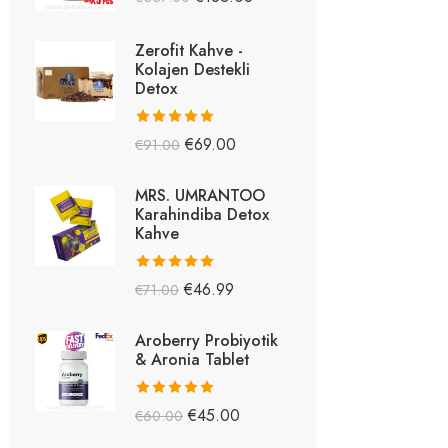
5.26
oy aldı
Zerofit Kahve -
Kolajen Destekli
Detox
5 üzerinden
€
69.00
€
91.00
5.15
oy aldı
MRS. UMRANTOO
Karahindiba Detox
Kahve
5 üzerinden
€
46.99
€
71.00
5.08
oy aldı
Aroberry Probiyotik
& Aronia Tablet
5 üzerinden
€
45.00
€
60.00
5.03
oy aldı