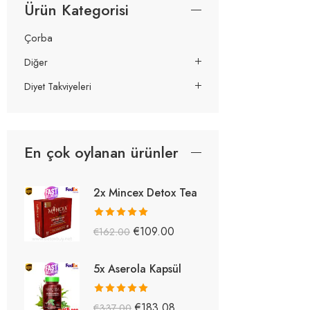
Ürün Kategorisi
Çorba
Diğer
Diyet Takviyeleri
En çok oylanan ürünler
2x Mincex Detox Tea
5 üzerinden
€
109.00
€
162.00
5.38
oy aldı
5x Aserola Kapsül
5 üzerinden
€
183.08
€
337.00