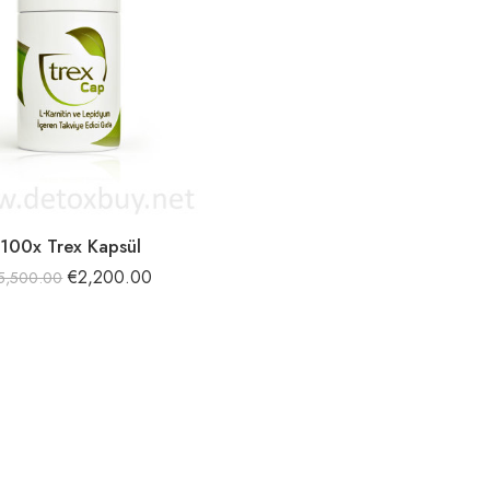
100x Trex Kapsül
€
2,200.00
5,500.00