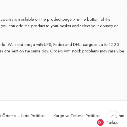
 country is available on the product page > at the bottom of the
it, you can add the product to your basket and select your country on
rld. We send cargo with UPS, Fedex and DHL, cargoes up to 12:30
ss are sent on the same day. Orders with stock problems may rarely be
.
i Ödeme – İade Politikası
Kargo ve Teslimat Politikası
Hesabım
Türkçe
Türkçe