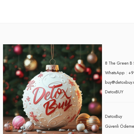
8 The Green B 
WhatsApp : +9
buy@detoxbuy.
DetoxBUY
DetoxBuy
Güvenli Ödem