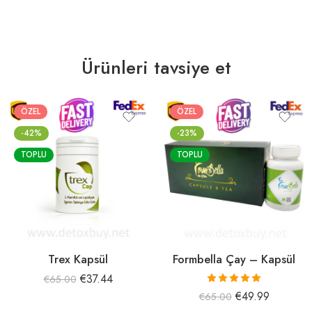
Ürünleri tavsiye et
ÖZEL
ÖZEL
-42%
-23%
TOPLU
TOPLU
Trex Kapsül
Formbella Çay – Kapsül
€
37.44
€
65.00
5 üzerinden
€
49.99
€
65.00
5.00
oy aldı