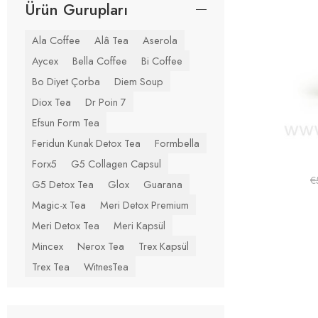
Ürün Gurupları
Ala Coffee
Alâ Tea
Aserola
Aycex
Bella Coffee
Bi Coffee
Bo Diyet Çorba
Diem Soup
Diox Tea
Dr Poin 7
Efsun Form Tea
Feridun Kunak Detox Tea
Formbella
Forx5
G5 Collagen Capsul
€
G5 Detox Tea
Glox
Guarana
Magic-x Tea
Meri Detox Premium
Meri Detox Tea
Meri Kapsül
Mincex
Nerox Tea
Trex Kapsül
Trex Tea
WitnesTea