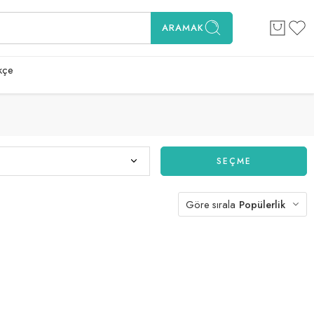
ARAMAK
kçe
SEÇME
Göre sırala
Popülerlik