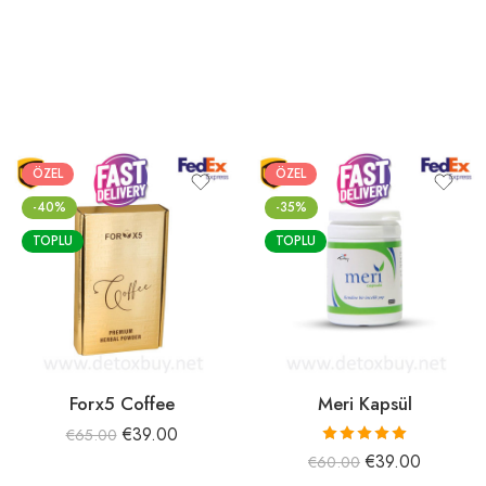
ÖZEL
ÖZEL
-40%
-35%
TOPLU
TOPLU
Forx5 Coffee
Meri Kapsül
€
39.00
€
65.00
5 üzerinden
€
39.00
€
60.00
5.00
oy aldı