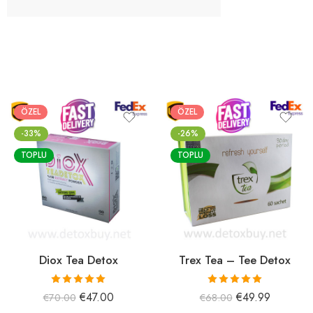
ÖZEL
ÖZEL
-33%
-26%
TOPLU
TOPLU
Diox Tea Detox
Trex Tea – Tee Detox
5 üzerinden
5 üzerinden
€
47.00
€
49.99
€
70.00
€
68.00
5.00
oy aldı
5.00
oy aldı