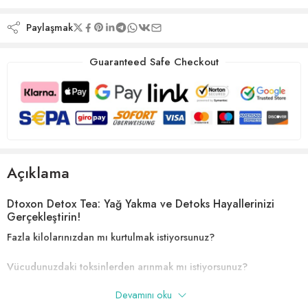
Paylaşmak
Guaranteed Safe Checkout
Açıklama
Dtoxon Detox Tea: Yağ Yakma ve Detoks Hayallerinizi
Gerçekleştirin!
Fazla kilolarınızdan mı kurtulmak istiyorsunuz?
Vücudunuzdaki toksinlerden arınmak mı istiyorsunuz?
Devamını oku
Metabolizmanızı hızlandırmak ve daha enerjik hissetmek mi