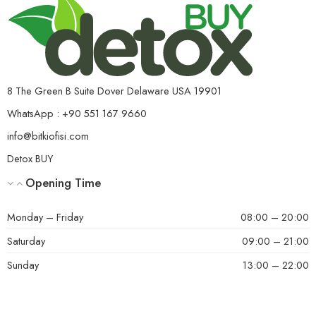
veya herhangi bir sağlık sorununuz varsa, ürünü kullanmadan
iştah kesiyo ve ister istemez az yediğiniz için güzel kilolar
verebilirsiniz,çok memnun olarak kullanıyorum,3. Günden
önce lütfen bizlere danışın.
yemek yeme isteğim azaldı
Helpful?
0
0
8 The Green B Suite Dover Delaware USA 19901
WhatsApp : +90 551 167 9660
info@bitkiofisi.com
5 üzerinden
muhittin
(doğrulanmış kullanıcı)
–
21 Haziran 2024
Detox BUY
5
oy aldı
Ben sonuç aldığımı düşünüyorum kullandığım zaman kilo
Opening Time
vermem hızlanıyor
Monday – Friday
08:00 – 20:00
Saturday
09:00 – 21:00
Helpful?
0
0
Sunday
13:00 – 22:00