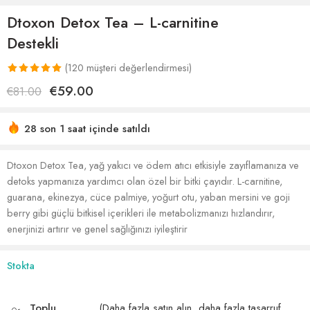
Dtoxon Detox Tea – L-carnitine
Destekli
(
120
müşteri değerlendirmesi)
119
müşteri
€
59.00
€
81.00
puanına
dayanarak 5
28 son 1 saat içinde satıldı
üzerinden
Acele etmek! 42'den fazla kişinin alışveriş sepetlerinde
5.00
puan
bu var
aldı
Dtoxon Detox Tea, yağ yakıcı ve ödem atıcı etkisiyle zayıflamanıza ve
detoks yapmanıza yardımcı olan özel bir bitki çayıdır. L-carnitine,
guarana, ekinezya, cüce palmiye, yoğurt otu, yaban mersini ve goji
berry gibi güçlü bitkisel içerikleri ile metabolizmanızı hızlandırır,
enerjinizi artırır ve genel sağlığınızı iyileştirir
Stokta
Toplu
(Daha fazla satın alın, daha fazla tasarruf