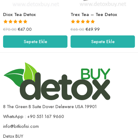
Diox Tea Detox
Trex Tea – Tee Detox
5 üzerinden
5 üzerinden
€
47.00
€
49.99
€
70.00
€
68.00
5.00
oy aldı
5.00
oy aldı
Sepete Ekle
Sepete Ekle
8 The Green B Suite Dover Delaware USA 19901
WhatsApp : +90 551 167 9660
info@bitkiofisi.com
Detox BUY