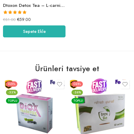
Dtoxon Detox Tea – L-carnitine Destekli
5 üzerinden
€
59.00
€
81.00
5.00
oy aldı
Sepete Ekle
Ürünleri tavsiye et
ÖZEL
ÖZEL
-33%
-26%
TOPLU
TOPLU