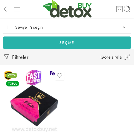
Seviye 1'i seçin
SEÇME
Filtreler
Göre sırala
-27%
TOPLU