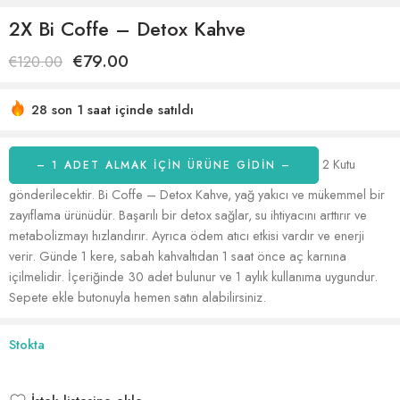
2X Bi Coffe – Detox Kahve
€
79.00
€
120.00
28 son 1 saat içinde satıldı
Acele etmek! 53'den fazla kişinin alışveriş sepetlerinde bu
var
2 Kutu
– 1 ADET ALMAK IÇIN ÜRÜNE GİDİN –
gönderilecektir. Bi Coffe – Detox Kahve, yağ yakıcı ve mükemmel bir
zayıflama ürünüdür. Başarılı bir detox sağlar, su ihtiyacını arttırır ve
metabolizmayı hızlandırır. Ayrıca ödem atıcı etkisi vardır ve enerji
verir. Günde 1 kere, sabah kahvaltıdan 1 saat önce aç karnına
içilmelidir. İçeriğinde 30 adet bulunur ve 1 aylık kullanıma uygundur.
Sepete ekle butonuyla hemen satın alabilirsiniz.
Stokta