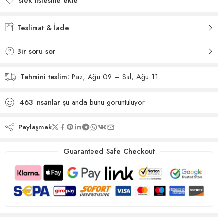
İstek listesine ekle
İstek listesine eklendi
Teslimat & İade
Bir soru sor
Tahmini teslim:
Paz, Ağu 09 – Sal, Ağu 11
463
insanlar
şu anda bunu görüntülüyor
Paylaşmak
Guaranteed Safe Checkout