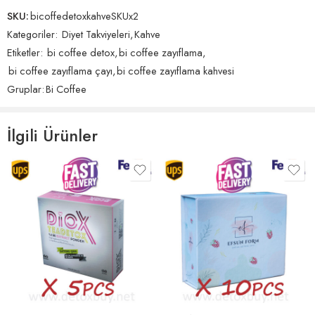
SKU:
bicoffedetoxkahveSKUx2
Kategoriler:
Diyet Takviyeleri
,
Kahve
Yorumlar
Etiketler:
bi coffee detox
,
bi coffee zayıflama
,
Henüz hiç yorum yok.
bi coffee zayıflama çayı
,
bi coffee zayıflama kahvesi
Gruplar:
Bi Coffee
İlgili Ürünler