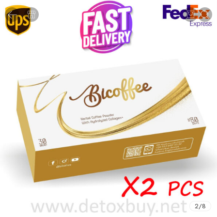
2
/
8