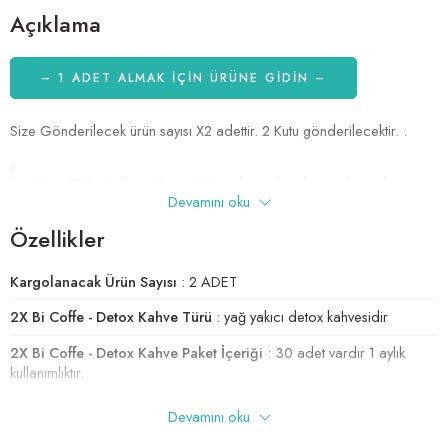
Açıklama
– 1 ADET ALMAK IÇIN ÜRÜNE GİDİN –
Size Gönderilecek ürün sayısı X2 adettir. 2 Kutu gönderilecektir. .
Not:
2X Bi Coffe – Detox Kahve, bir gıda takviyesidir ve ilaç
Devamını oku
yerine geçmez. Hamilelik, emzirme dönemi veya herhangi bir
sağlık sorununuz varsa, ürünü kullanmadan önce lütfen bizlere
Özellikler
danışın.
Kargolanacak Ürün Sayısı
: 2 ADET
2X Bi Coffe - Detox Kahve Türü
: yağ yakıcı detox kahvesidir
2X Bi Coffe - Detox Kahve Paket İçeriği
: 30 adet vardır 1 aylık
kullanımlıktır.
2X Bi Coffe - Detox Kahve Kullanım Şekli
: günde 1 kere Sabah
Devamını oku
kahvaltıdan 1 saat önce aç karnına içilmelidir.