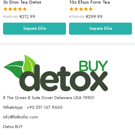
5x Diox Tea Detox
10x Efsun Form Tea
5 üzerinden
5 üzerinden
€
212.99
€
299.99
€
350.00
€
780.00
5.01
oy aldı
5.00
oy aldı
Sepete Ekle
Sepete Ekle
8 The Green B Suite Dover Delaware USA 19901
WhatsApp : +90 551 167 9660
info@bitkiofisi.com
Detox BUY