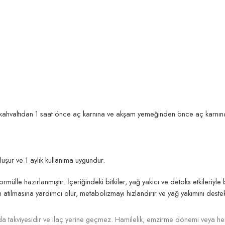
 kahvaltıdan 1 saat önce aç karnına ve akşam yemeğinden önce aç karnına 
uşur ve 1 aylık kullanıma uygundur.
ülle hazırlanmıştır. İçeriğindeki bitkiler, yağ yakıcı ve detoks etkileriyle b
rin atılmasına yardımcı olur, metabolizmayı hızlandırır ve yağ yakımını destek
a takviyesidir ve ilaç yerine geçmez. Hamilelik, emzirme dönemi veya her