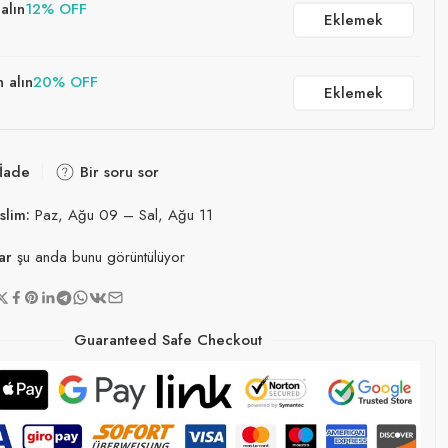
alın
12% OFF
Eklemek
n alın
20% OFF
Eklemek
 İade
Bir soru sor
slim:
Paz, Ağu 09 – Sal, Ağu 11
ar
şu anda bunu görüntülüyor
Guaranteed Safe Checkout