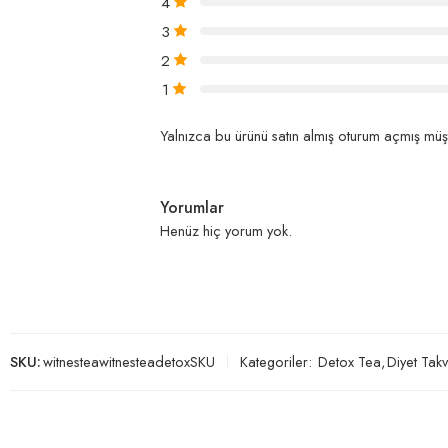
4
3
2
1
Yalnızca bu ürünü satın almış oturum açmış müşt
Yorumlar
Henüz hiç yorum yok.
SKU:
witnesteawitnesteadetoxSKU
Kategoriler:
Detox Tea
,
Diyet Takv