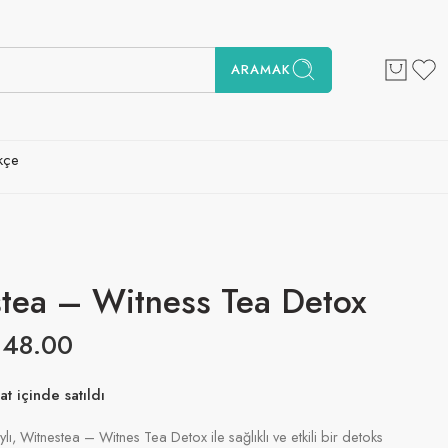
ARAMAK
kçe
tea – Witness Tea Detox
€
48.00
at içinde satıldı
! 18'den fazla kişinin alışveriş sepetlerinde bu var
ylı, Witnestea – Witnes Tea Detox ile sağlıklı ve etkili bir detoks