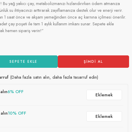
! Bu yağ yakıcı çay, metabolizmanızı hızlandırırken ödem atmanıza
nlük su ihtiyacınızı arttırarak zayıflamanıza destek olur ve enerji verir.
n 1 saat önce ve akşam yemeğinden önce aç karnına içilmesi önerilir.
det çay poşeti ile tam 1 aylık kullanım imkanı sunar. Sepete ekle
rak hemen sipariş verin!”
SEPETE EKLE
ŞIMDI AL
arruf
(Daha fazla satın alın, daha fazla tasarruf edin)
alın
6% OFF
Eklemek
 alın
10% OFF
Eklemek