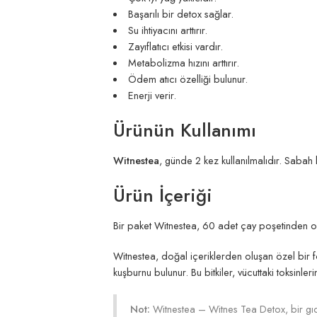
Başarılı bir detox sağlar.
Su ihtiyacını arttırır.
Zayıflatıcı etkisi vardır.
Metabolizma hızını arttırır.
Ödem atıcı özelliği bulunur.
Enerji verir.
Ürünün Kullanımı
Witnestea
, günde 2 kez kullanılmalıdır. Sabah
Ürün İçeriği
Bir paket Witnestea, 60 adet çay poşetinden ol
Witnestea, doğal içeriklerden oluşan özel bir form
kuşburnu bulunur. Bu bitkiler, vücuttaki toksinle
Not:
Witnestea – Witnes Tea Detox, bir gıd