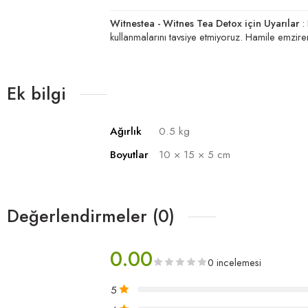
Witnestea - Witnes Tea Detox için Uyarılar
: 
kullanmalarını tavsiye etmiyoruz. Hamile emzire
Ek bilgi
Ağırlık
0.5 kg
Boyutlar
10 × 15 × 5 cm
Değerlendirmeler (0)
0.00
0 incelemesi
5