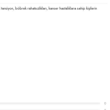
tansiyon, böbrek rahatsızlıkları, kanser hastalıklara sahip kişilerin
0