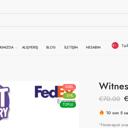
Tür
KIMIZDA
ALIŞVERİŞ
BLOG
İLETİŞİM
HESABIM
Witnes
ÖZEL
-31%
€
70.00
TOPLU
10 son 5 sa
Acele etmek
“Fitoterapist ona