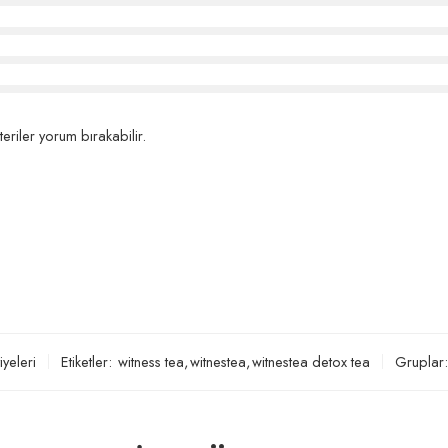
eriler yorum bırakabilir.
iyeleri
Etiketler:
witness tea
,
witnestea
,
witnestea detox tea
Gruplar: