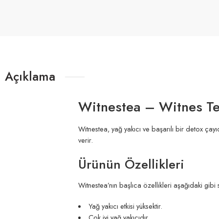
Açıklama
Witnestea
– Witnes Tea
Witnestea, yağ yakıcı ve başarılı bir detox çayıd
verir.
Ürünün Özellikleri
Witnestea’nın başlıca özellikleri aşağıdaki gibi s
Yağ yakıcı etkisi yüksektir.
Çok iyi yağ yakıcıdır.