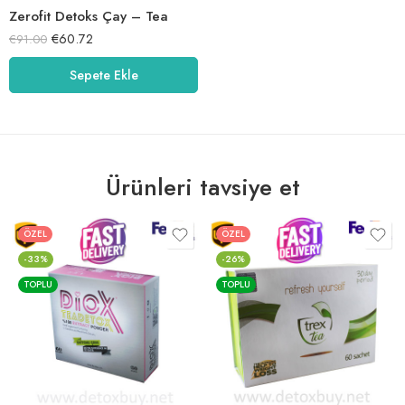
Zerofit Detoks Çay – Tea
€
60.72
€
91.00
Sepete Ekle
Ürünleri tavsiye et
ÖZEL
ÖZEL
-33%
-26%
TOPLU
TOPLU