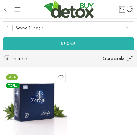
Seviye 1'i seçin
SEÇME
Filtreler
Göre sırala
-33%
TOPLU