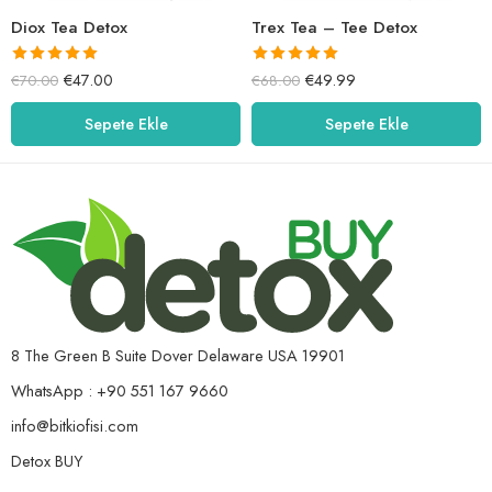
Diox Tea Detox
Trex Tea – Tee Detox
5 üzerinden
5 üzerinden
€
47.00
€
49.99
€
70.00
€
68.00
5.00
oy aldı
5.00
oy aldı
Sepete Ekle
Sepete Ekle
8 The Green B Suite Dover Delaware USA 19901
WhatsApp : +90 551 167 9660
info@bitkiofisi.com
Detox BUY