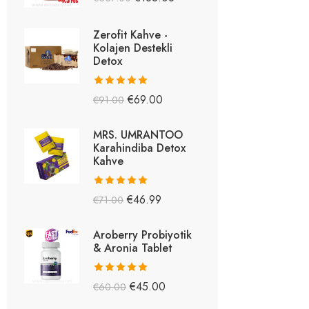
5.26
oy aldı
Zerofit Kahve -
Kolajen Destekli
Detox
5 üzerinden
€
69.00
€
91.00
5.15
oy aldı
MRS. UMRANTOO
Karahindiba Detox
Kahve
5 üzerinden
€
46.99
€
71.00
5.08
oy aldı
Aroberry Probiyotik
& Aronia Tablet
5 üzerinden
€
45.00
€
60.00
5.03
oy aldı