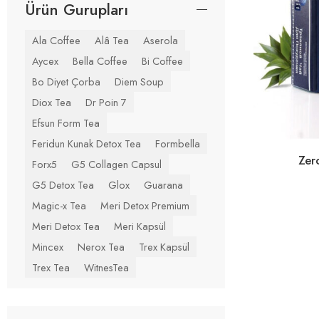
Ürün Gurupları
Ala Coffee
Alâ Tea
Aserola
Aycex
Bella Coffee
Bi Coffee
Bo Diyet Çorba
Diem Soup
Diox Tea
Dr Poin 7
Efsun Form Tea
Feridun Kunak Detox Tea
Formbella
Zer
Forx5
G5 Collagen Capsul
G5 Detox Tea
Glox
Guarana
Magic-x Tea
Meri Detox Premium
Meri Detox Tea
Meri Kapsül
Mincex
Nerox Tea
Trex Kapsül
Trex Tea
WitnesTea