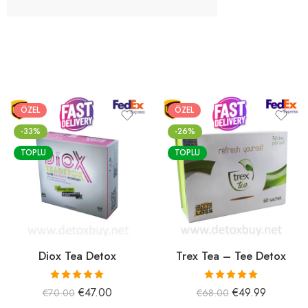
ÖZEL
ÖZEL
-33%
-26%
TOPLU
TOPLU
Diox Tea Detox
Trex Tea – Tee Detox
5 üzerinden
5 üzerinden
€
47.00
€
49.99
€
70.00
€
68.00
5.00
oy aldı
5.00
oy aldı