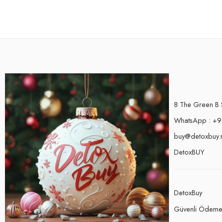
8 The Green B 
WhatsApp : +9
buy@detoxbuy.
DetoxBUY
DetoxBuy
Güvenli Ödem