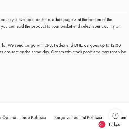
 country is available on the product page > at the bottom of the
it, you can add the product to your basket and select your country on
rld. We send cargo with UPS, Fedex and DHL, cargoes up to 12:30
ss are sent on the same day. Orders with stock problems may rarely be
.
i Ödeme – İade Politikası
Kargo ve Teslimat Politikası
Hesabım
Türkçe
Türkçe