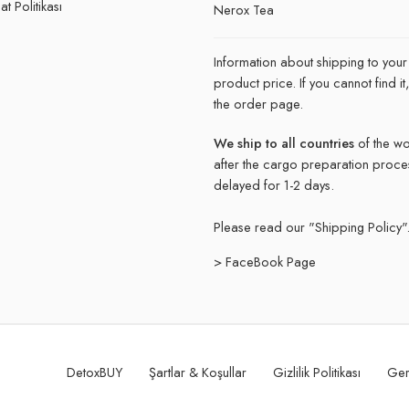
t Politikası
Nerox Tea
Information about shipping to your
product price. If you cannot find 
the order page.
We ship to all countries
of the wo
after the cargo preparation proce
delayed for 1-2 days.
Please read our "
Shipping Policy"
> FaceBook Page
DetoxBUY
Şartlar & Koşullar
Gizlilik Politikası
Ger