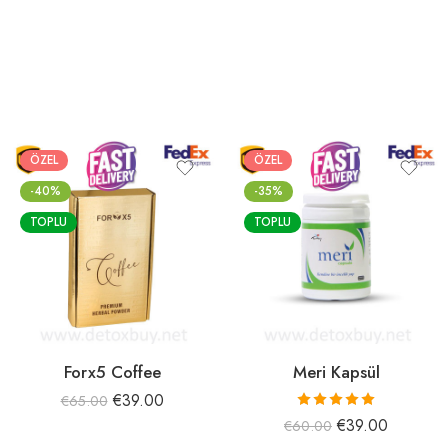
ÖZEL
ÖZEL
-40%
-35%
TOPLU
TOPLU
Forx5 Coffee
Meri Kapsül
€
39.00
€
65.00
5 üzerinden
€
39.00
€
60.00
5.00
oy aldı