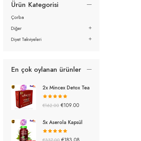
Ürün Kategorisi
Çorba
Diğer
Diyet Takviyeleri
En çok oylanan ürünler
2x Mincex Detox Tea
5 üzerinden
€
109.00
€
162.00
5.38
oy aldı
5x Aserola Kapsül
5 üzerinden
€
183.08
€
337.00