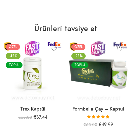
Ürünleri tavsiye et
ÖZEL
ÖZEL
-42%
-23%
TOPLU
TOPLU
Trex Kapsül
Formbella Çay – Kapsül
€
37.44
€
65.00
5 üzerinden
€
49.99
€
65.00
5.00
oy aldı