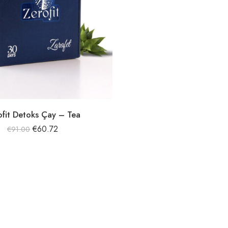
ofit Detoks Çay – Tea
€
60.72
€
91.00