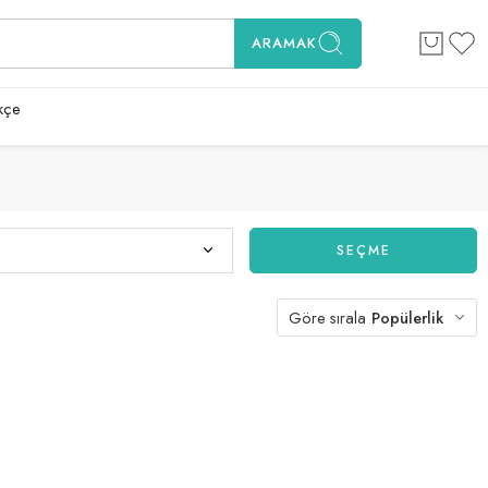
ARAMAK
kçe
SEÇME
Göre sırala
Popülerlik