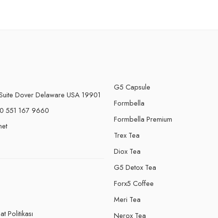
G5 Capsule
Suite Dover Delaware USA 19901
Formbella
0 551 167 9660
Formbella Premium
net
Trex Tea
Diox Tea
G5 Detox Tea
Forx5 Coffee
e
Meri Tea
t Politikası
Nerox Tea