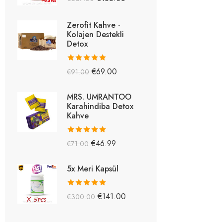
5.26
oy aldı
Zerofit Kahve -
Kolajen Destekli
Detox
5 üzerinden
€
69.00
€
91.00
5.15
oy aldı
MRS. UMRANTOO
Karahindiba Detox
Kahve
5 üzerinden
€
46.99
€
71.00
5.08
oy aldı
5x Meri Kapsül
5 üzerinden
€
141.00
€
300.00
5.03
oy aldı