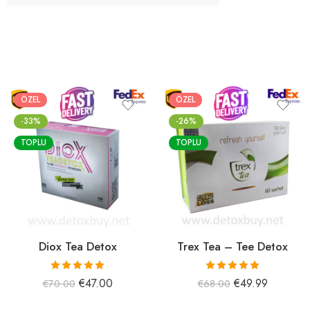
ÖZEL
ÖZEL
-33%
-26%
TOPLU
TOPLU
Diox Tea Detox
Trex Tea – Tee Detox
5 üzerinden
5 üzerinden
€
47.00
€
49.99
€
70.00
€
68.00
5.00
oy aldı
5.00
oy aldı