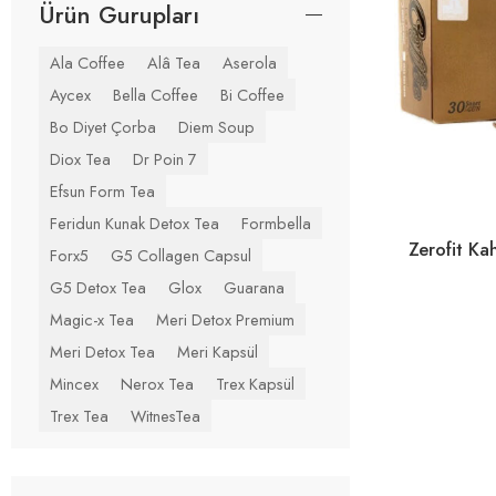
Ürün Gurupları
Ala Coffee
Alâ Tea
Aserola
Aycex
Bella Coffee
Bi Coffee
Bo Diyet Çorba
Diem Soup
Diox Tea
Dr Poin 7
Efsun Form Tea
Feridun Kunak Detox Tea
Formbella
Zerofit Ka
Forx5
G5 Collagen Capsul
G5 Detox Tea
Glox
Guarana
Magic-x Tea
Meri Detox Premium
Meri Detox Tea
Meri Kapsül
Mincex
Nerox Tea
Trex Kapsül
Trex Tea
WitnesTea