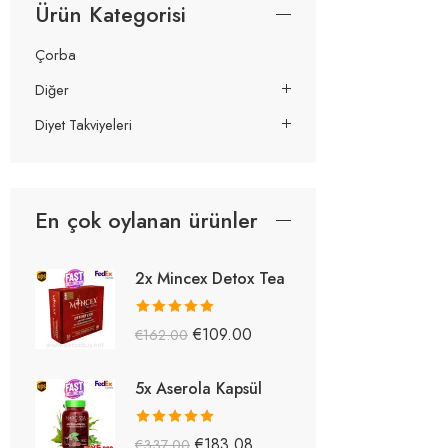
Ürün Kategorisi
Çorba
Diğer
Diyet Takviyeleri
En çok oylanan ürünler
2x Mincex Detox Tea
5 üzerinden
€
109.00
€
162.00
5.38
oy aldı
5x Aserola Kapsül
5 üzerinden
€
183.08
€
337.00