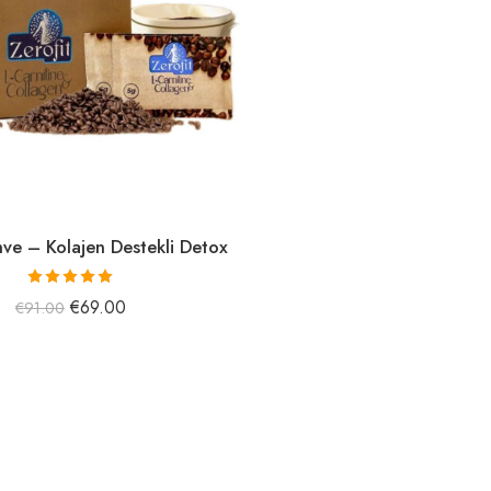
hve – Kolajen Destekli Detox
5 üzerinden
€
69.00
€
91.00
5.15
oy aldı