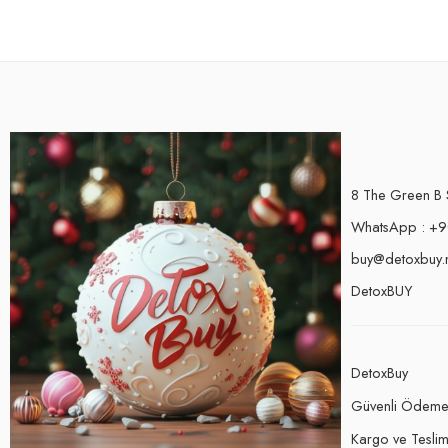
8 The Green B 
WhatsApp : +9
buy@detoxbuy.
DetoxBUY
DetoxBuy
Güvenli Ödem
Kargo ve Teslima