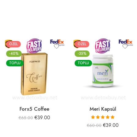
ÖZEL
ÖZEL
-40%
-35%
TOPLU
TOPLU
Forx5 Coffee
Meri Kapsül
€
39.00
€
65.00
5 üzerinden
€
39.00
€
60.00
5.00
oy aldı