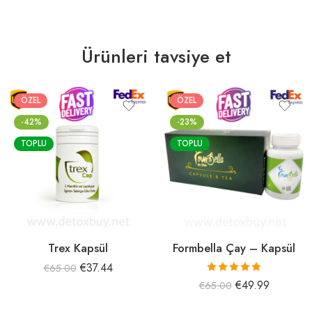
Ürünleri tavsiye et
ÖZEL
ÖZEL
-42%
-23%
TOPLU
TOPLU
Trex Kapsül
Formbella Çay – Kapsül
€
37.44
€
65.00
5 üzerinden
€
49.99
€
65.00
5.00
oy aldı