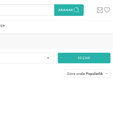
ARAMAK
kçe
SEÇME
Göre sırala
Popülerlik