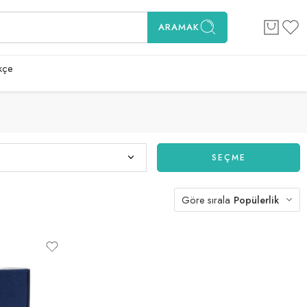
ARAMAK
kçe
SEÇME
Göre sırala
Popülerlik