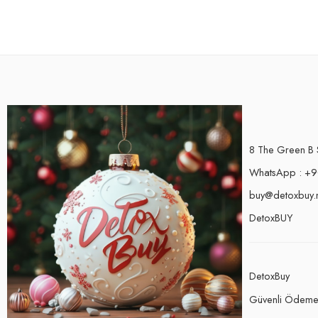
8 The Green B 
WhatsApp : +9
buy@detoxbuy.
DetoxBUY
DetoxBuy
Güvenli Ödem