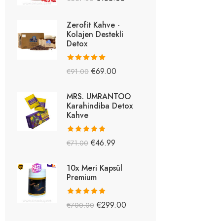
5.26
oy aldı
Zerofit Kahve -
Kolajen Destekli
Detox
5 üzerinden
€
69.00
€
91.00
5.15
oy aldı
MRS. UMRANTOO
Karahindiba Detox
Kahve
5 üzerinden
€
46.99
€
71.00
5.08
oy aldı
10x Meri Kapsül
Premium
5 üzerinden
€
299.00
€
700.00
5.03
oy aldı