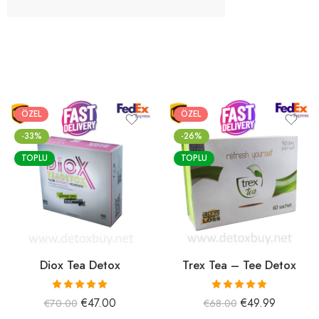
ÖZEL
ÖZEL
-33%
-26%
TOPLU
TOPLU
Diox Tea Detox
Trex Tea – Tee Detox
5 üzerinden
5 üzerinden
€
47.00
€
49.99
€
70.00
€
68.00
5.00
oy aldı
5.00
oy aldı