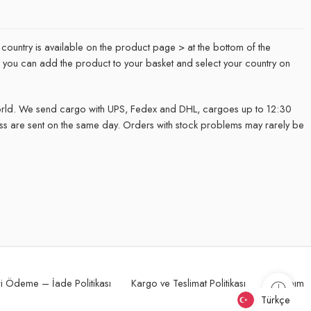
 country is available on the product page > at the bottom of the
it, you can add the product to your basket and select your country on
rld. We send cargo with UPS, Fedex and DHL, cargoes up to 12:30
ss are sent on the same day. Orders with stock problems may rarely be
.
i Ödeme – İade Politikası
Kargo ve Teslimat Politikası
Hesabım
Türkçe
Türkçe