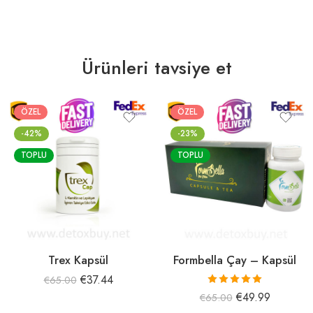
Ürünleri tavsiye et
ÖZEL
ÖZEL
-42%
-23%
TOPLU
TOPLU
Trex Kapsül
Formbella Çay – Kapsül
€
37.44
€
65.00
5 üzerinden
€
49.99
€
65.00
5.00
oy aldı