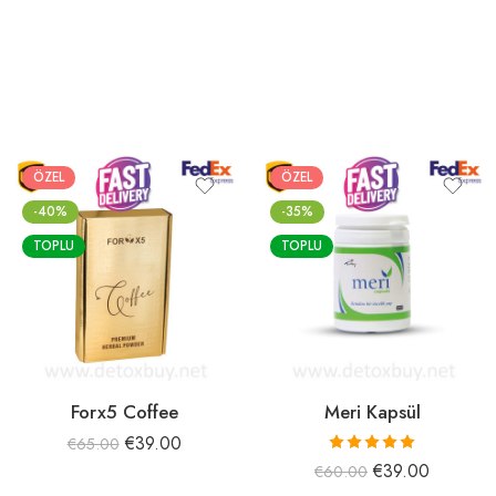
ÖZEL
ÖZEL
-40%
-35%
TOPLU
TOPLU
Forx5 Coffee
Meri Kapsül
€
39.00
€
65.00
5 üzerinden
€
39.00
€
60.00
5.00
oy aldı