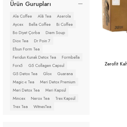
Ürün Gurupları
Ala Coffee
Alâ Tea
Aserola
Aycex
Bella Coffee
Bi Coffee
Bo Diyet Çorba
Diem Soup
Diox Tea
Dr Poin 7
Efsun Form Tea
Feridun Kunak Detox Tea
Formbella
Zerofit Ka
Forx5
G5 Collagen Capsul
G5 Detox Tea
Glox
Guarana
Magic-x Tea
Meri Detox Premium
Meri Detox Tea
Meri Kapsül
Mincex
Nerox Tea
Trex Kapsül
Trex Tea
WitnesTea