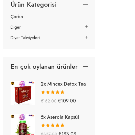
Ürün Kategorisi
Çorba
Diğer
Diyet Takviyeleri
En çok oylanan ürünler
2x Mincex Detox Tea
5 üzerinden
€
109.00
€
162.00
5.38
oy aldı
5x Aserola Kapsül
5 üzerinden
€
183.08
€
337.00