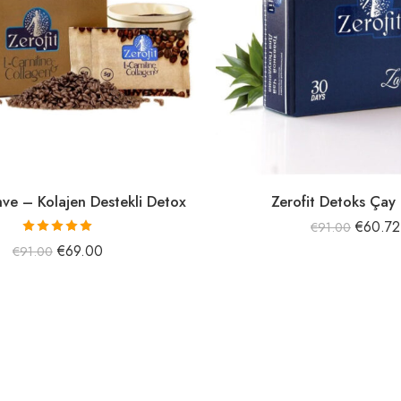
hve – Kolajen Destekli Detox
Zerofit Detoks Çay
€
60.72
€
91.00
5 üzerinden
€
69.00
€
91.00
5.15
oy aldı