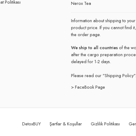
t Politikası
Nerox Tea
Information about shipping to your
product price. If you cannot find 
the order page.
We ship to all countries
of the wo
after the cargo preparation proce
delayed for 1-2 days.
Please read our "
Shipping Policy"
> FaceBook Page
DetoxBUY
Şartlar & Koşullar
Gizlilik Politikası
Ger