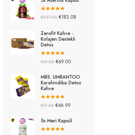
5x Aserola Kapsül
5 üzerinden
€
183.08
€
337.00
5.26
oy aldı
Zerofit Kahve -
Kolajen Destekli
Detox
5 üzerinden
€
69.00
€
91.00
5.15
oy aldı
MRS. UMRANTOO
Karahindiba Detox
Kahve
5 üzerinden
€
46.99
€
71.00
5.08
oy aldı
5x Meri Kapsül