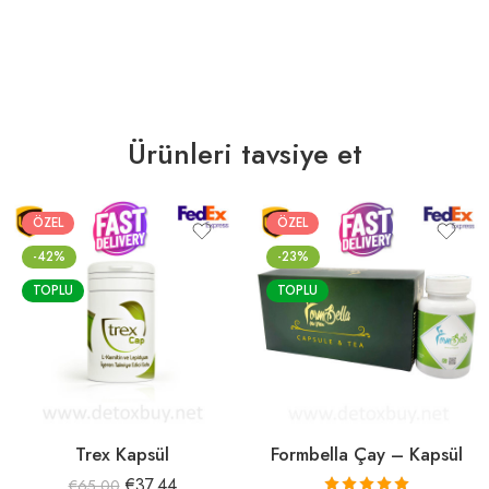
Ürünleri tavsiye et
ÖZEL
ÖZEL
-42%
-23%
TOPLU
TOPLU
Trex Kapsül
Formbella Çay – Kapsül
€
37.44
€
65.00