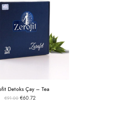
ofit Detoks Çay – Tea
€
60.72
€
91.00