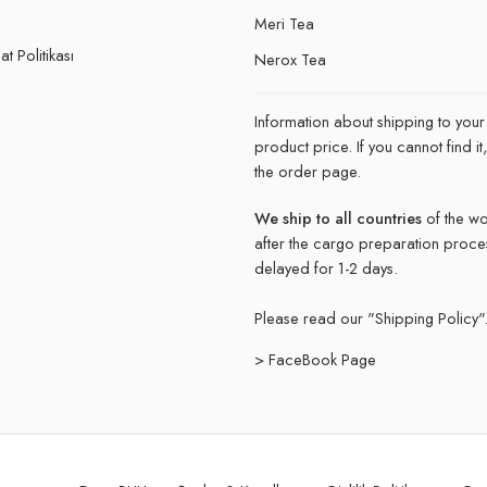
e
Meri Tea
t Politikası
Nerox Tea
Information about shipping to your
product price. If you cannot find 
the order page.
We ship to all countries
of the wo
after the cargo preparation proce
delayed for 1-2 days.
Please read our "
Shipping Policy"
> FaceBook Page