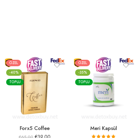
ÖZEL
ÖZEL
-40%
-35%
TOPLU
TOPLU
Forx5 Coffee
Meri Kapsül
€
39.00
€
65.00