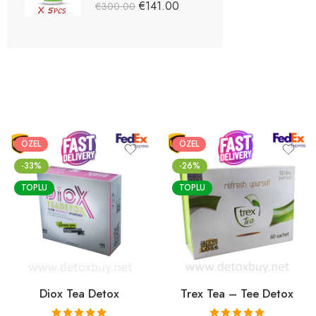
5 üzerinden
€
141.00
€
300.00
5.03
oy aldı
ÖZEL
ÖZEL
-33%
-26%
TOPLU
TOPLU
Diox Tea Detox
Trex Tea – Tee Detox