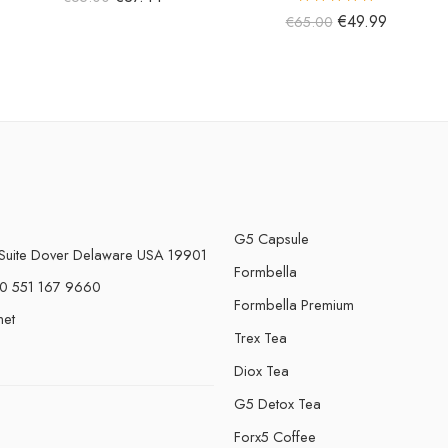
5 üzerinden
€
49.99
€
65.00
5.00
oy aldı
G5 Capsule
Suite Dover Delaware USA 19901
Formbella
0 551 167 9660
Formbella Premium
net
Trex Tea
Diox Tea
G5 Detox Tea
Forx5 Coffee