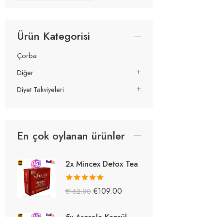
Ürün Kategorisi
Çorba
Diğer
Diyet Takviyeleri
En çok oylanan ürünler
2x Mincex Detox Tea
5 üzerinden
€
109.00
€
162.00
5.38
oy aldı