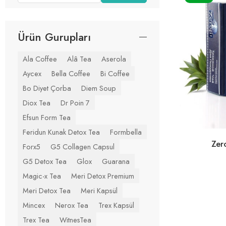
Ürün Gurupları
Ala Coffee
Alâ Tea
Aserola
Aycex
Bella Coffee
Bi Coffee
Bo Diyet Çorba
Diem Soup
Diox Tea
Dr Poin 7
Efsun Form Tea
Feridun Kunak Detox Tea
Formbella
Zer
Forx5
G5 Collagen Capsul
G5 Detox Tea
Glox
Guarana
Magic-x Tea
Meri Detox Premium
Meri Detox Tea
Meri Kapsül
Mincex
Nerox Tea
Trex Kapsül
Trex Tea
WitnesTea