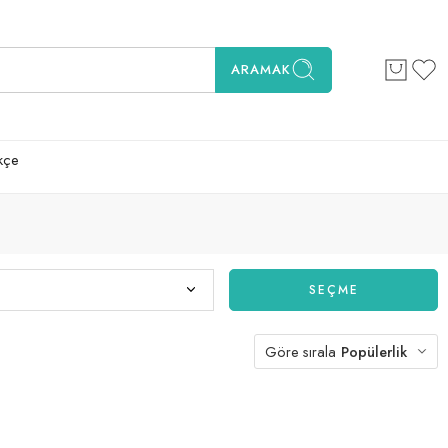
ARAMAK
kçe
SEÇME
Göre sırala
Popülerlik