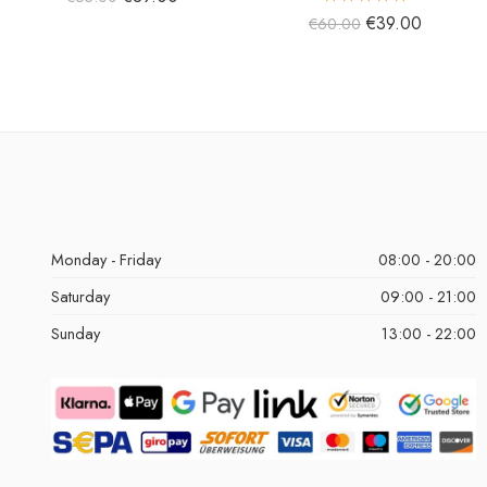
5 üzerinden
€
39.00
€
60.00
5.00
oy aldı
Monday - Friday
08:00 - 20:00
Saturday
09:00 - 21:00
Sunday
13:00 - 22:00