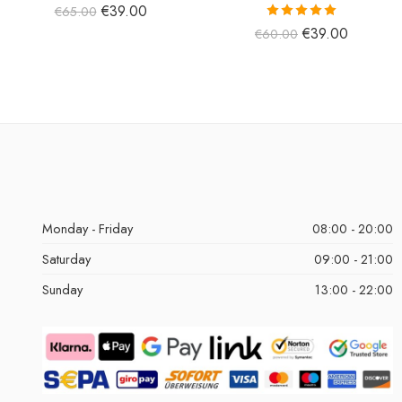
€
39.00
€
65.00
5 üzerinden
€
39.00
€
60.00
5.00
oy aldı
Monday - Friday
08:00 - 20:00
Saturday
09:00 - 21:00
Sunday
13:00 - 22:00