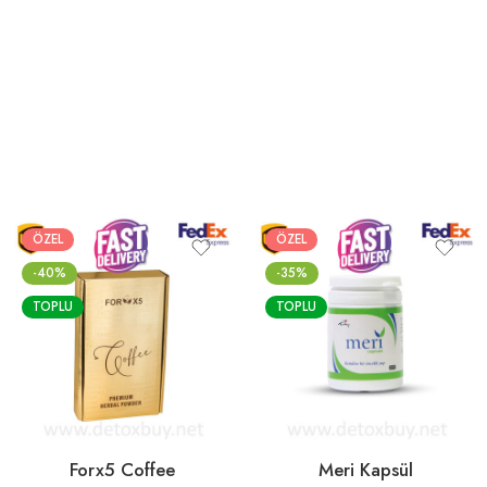
ÖZEL
ÖZEL
-40%
-35%
TOPLU
TOPLU
Forx5 Coffee
Meri Kapsül