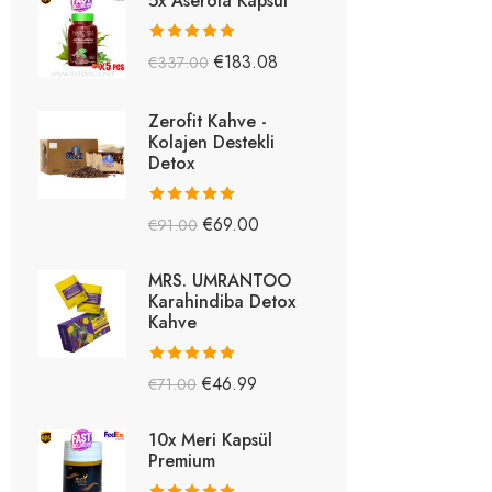
5x Aserola Kapsül
5 üzerinden
€
183.08
€
337.00
5.26
oy aldı
Zerofit Kahve -
Kolajen Destekli
Detox
5 üzerinden
€
69.00
€
91.00
5.15
oy aldı
MRS. UMRANTOO
Karahindiba Detox
Kahve
5 üzerinden
€
46.99
€
71.00
5.08
oy aldı
10x Meri Kapsül
Premium