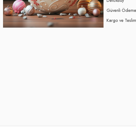
DetoxBuy
Güvenli Ödem
Kargo ve Teslima