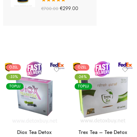
5 üzerinden
€
299.00
€
700.00
5.03
oy aldı
ÖZEL
ÖZEL
-33%
-26%
TOPLU
TOPLU
Diox Tea Detox
Trex Tea – Tee Detox