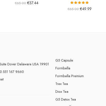
€
37.44
€
65.00
5 üzerinden
€
49.99
€
65.00
5.00
oy aldı
G5 Capsule
Suite Dover Delaware USA 19901
Formbella
0 551 167 9660
Formbella Premium
net
Trex Tea
Diox Tea
G5 Detox Tea