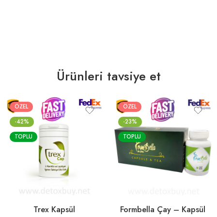
Ürünleri tavsiye et
ÖZEL
ÖZEL
-42%
-23%
TOPLU
TOPLU
Trex Kapsül
Formbella Çay – Kapsül