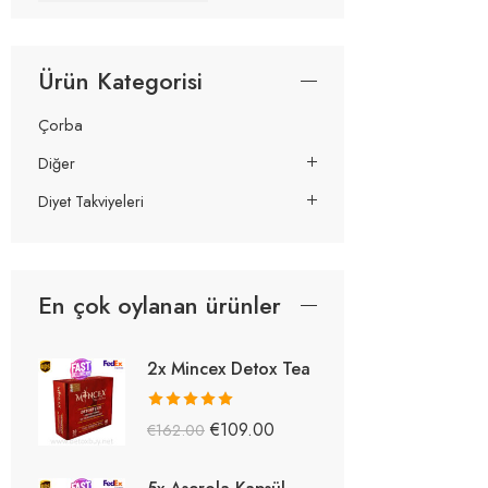
Ürün Kategorisi
Çorba
Diğer
Diyet Takviyeleri
En çok oylanan ürünler
2x Mincex Detox Tea
5 üzerinden
€
109.00
€
162.00
5.38
oy aldı