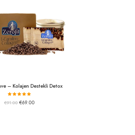
hve – Kolajen Destekli Detox
5 üzerinden
€
69.00
€
91.00
5.15
oy aldı