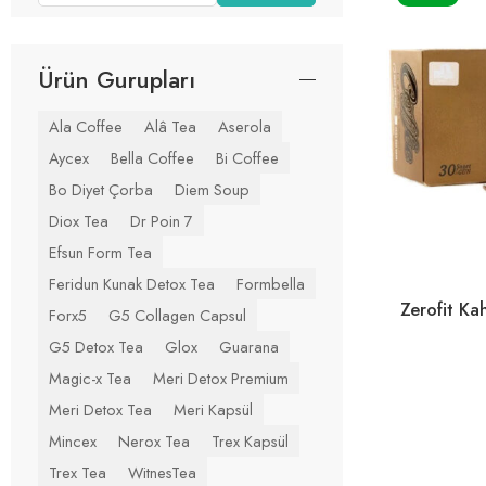
Ürün Gurupları
Ala Coffee
Alâ Tea
Aserola
Aycex
Bella Coffee
Bi Coffee
Bo Diyet Çorba
Diem Soup
Diox Tea
Dr Poin 7
Efsun Form Tea
Feridun Kunak Detox Tea
Formbella
Zerofit Ka
Forx5
G5 Collagen Capsul
G5 Detox Tea
Glox
Guarana
Magic-x Tea
Meri Detox Premium
Meri Detox Tea
Meri Kapsül
Mincex
Nerox Tea
Trex Kapsül
Trex Tea
WitnesTea