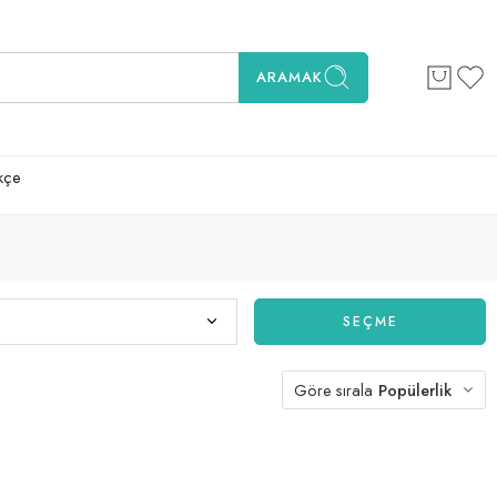
ARAMAK
kçe
SEÇME
Göre sırala
Popülerlik