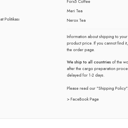
Forx5 Coffee
e
Meri Tea
t Politikası
Nerox Tea
Information about shipping to your
product price. If you cannot find 
the order page.
We ship to all countries
of the wo
after the cargo preparation proce
delayed for 1-2 days.
Please read our "
Shipping Policy"
> FaceBook Page