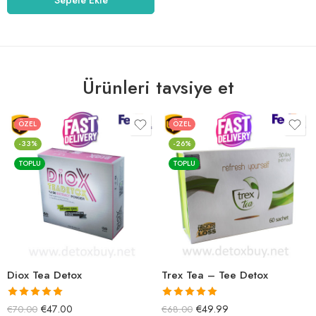
Ürünleri tavsiye et
ÖZEL
ÖZEL
-33%
-26%
TOPLU
TOPLU
Diox Tea Detox
Trex Tea – Tee Detox
5 üzerinden
5 üzerinden
€
47.00
€
49.99
€
70.00
€
68.00
5.00
oy aldı
5.00
oy aldı