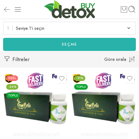
Seviye 1'i seçin
SEÇME
Filtreler
Göre sırala
ÖZEL
-31%
-23%
TOPLU
TOPLU