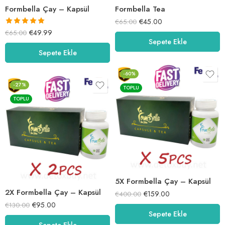
Formbella Çay – Kapsül
Formbella Tea
€
45.00
€
65.00
5 üzerinden
€
49.99
€
65.00
Sepete Ekle
5.00
oy aldı
Sepete Ekle
-60%
-27%
TOPLU
TOPLU
5X Formbella Çay – Kapsül
2X Formbella Çay – Kapsül
€
159.00
€
400.00
€
95.00
€
130.00
Sepete Ekle
Sepete Ekle