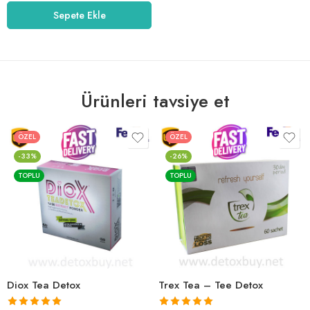
5.00
oy aldı
Sepete Ekle
Ürünleri tavsiye et
ÖZEL
ÖZEL
-33%
-26%
TOPLU
TOPLU
Diox Tea Detox
Trex Tea – Tee Detox