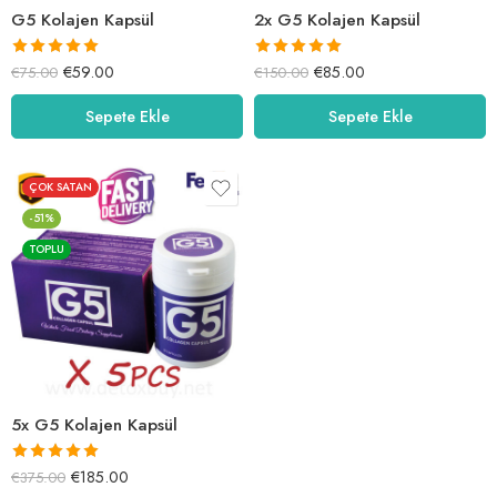
G5 Kolajen Kapsül
2x G5 Kolajen Kapsül
5 üzerinden
5 üzerinden
€
59.00
€
85.00
€
75.00
€
150.00
5.00
oy aldı
5.00
oy aldı
Sepete Ekle
Sepete Ekle
ÇOK SATAN
-51%
TOPLU
5x G5 Kolajen Kapsül
5 üzerinden
€
185.00
€
375.00