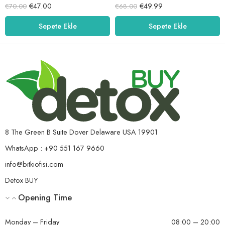
5 üzerinden
5 üzerinden
€
47.00
€
49.99
€
70.00
€
68.00
5.00
oy aldı
5.00
oy aldı
Sepete Ekle
Sepete Ekle
8 The Green B Suite Dover Delaware USA 19901
WhatsApp : +90 551 167 9660
info@bitkiofisi.com
Detox BUY
Opening Time
Monday – Friday
08:00 – 20:00