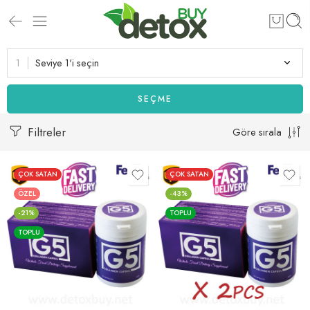
Seviye 1'i seçin
SEÇME
Filtreler
Göre sırala
ÇOK SATAN
ÇOK SATAN
ÖZEL
-43%
-21%
TOPLU
TOPLU