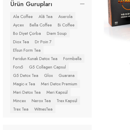
Ürün Gurupları
Ala Coffee
Alâ Tea
Aserola
Aycex
Bella Coffee
Bi Coffee
Bo Diyet Çorba
Diem Soup
Diox Tea
Dr Poin 7
Efsun Form Tea
Feridun Kunak Detox Tea
Formbella
Forx5
G5 Collagen Capsul
G5 Detox Tea
Glox
Guarana
Magic-x Tea
Meri Detox Premium
Meri Detox Tea
Meri Kapsül
Mincex
Nerox Tea
Trex Kapsül
Trex Tea
WitnesTea