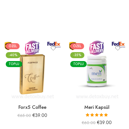
ÖZEL
ÖZEL
-40%
-35%
TOPLU
TOPLU
Forx5 Coffee
Meri Kapsül
€
39.00
€
65.00
5 üzerinden
€
39.00
€
60.00
5.00
oy aldı