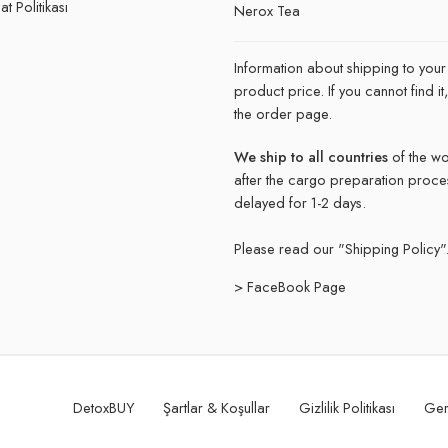
t Politikası
Nerox Tea
Information about shipping to your
product price. If you cannot find 
the order page.
We ship to all countries
of the wo
after the cargo preparation proce
delayed for 1-2 days.
Please read our "
Shipping Policy"
> FaceBook Page
DetoxBUY
Şartlar & Koşullar
Gizlilik Politikası
Ger