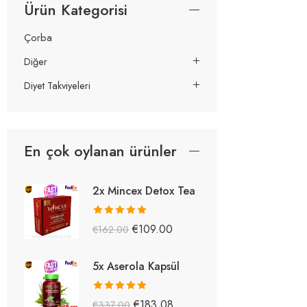
Ürün Kategorisi
Çorba
Diğer
Diyet Takviyeleri
En çok oylanan ürünler
2x Mincex Detox Tea
5 üzerinden
€
109.00
€
162.00
5.38
oy aldı
5x Aserola Kapsül
5 üzerinden
€
183.08
€
337.00