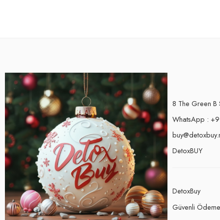
8 The Green B 
WhatsApp : +9
buy@detoxbuy.
DetoxBUY
DetoxBuy
Güvenli Ödem