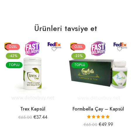
Ürünleri tavsiye et
ÖZEL
ÖZEL
-42%
-23%
TOPLU
TOPLU
Trex Kapsül
Formbella Çay – Kapsül
€
37.44
€
65.00
5 üzerinden
€
49.99
€
65.00
5.00
oy aldı