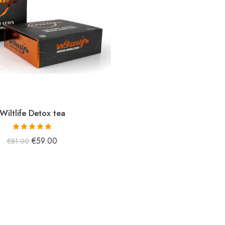
Wiltlife Detox tea
5 üzerinden
€
59.00
€
81.00
5.00
oy aldı