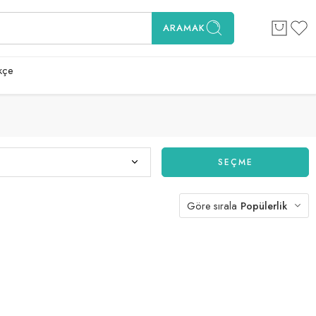
ARAMAK
kçe
SEÇME
Göre sırala
Popülerlik