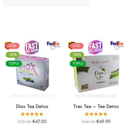
ÖZEL
ÖZEL
-33%
-26%
TOPLU
TOPLU
Diox Tea Detox
Trex Tea – Tee Detox
5 üzerinden
5 üzerinden
€
47.00
€
49.99
€
70.00
€
68.00
5.00
oy aldı
5.00
oy aldı