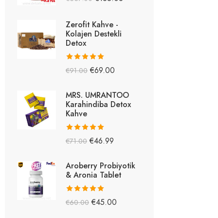
5.26
oy aldı
Zerofit Kahve -
Kolajen Destekli
Detox
5 üzerinden
€
69.00
€
91.00
5.15
oy aldı
MRS. UMRANTOO
Karahindiba Detox
Kahve
5 üzerinden
€
46.99
€
71.00
5.08
oy aldı
Aroberry Probiyotik
& Aronia Tablet
5 üzerinden
€
45.00
€
60.00
5.03
oy aldı