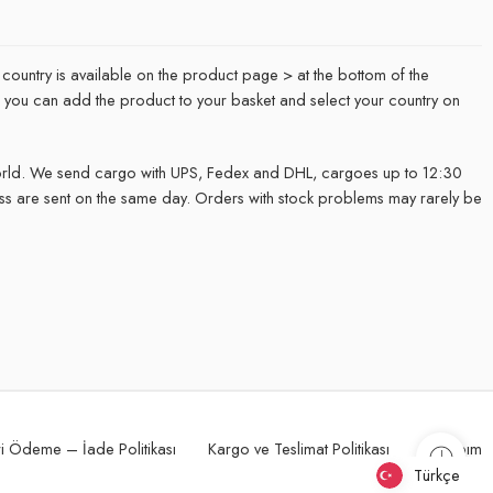
 country is available on the product page > at the bottom of the
it, you can add the product to your basket and select your country on
rld. We send cargo with UPS, Fedex and DHL, cargoes up to 12:30
ss are sent on the same day. Orders with stock problems may rarely be
.
i Ödeme – İade Politikası
Kargo ve Teslimat Politikası
Hesabım
Türkçe
Türkçe