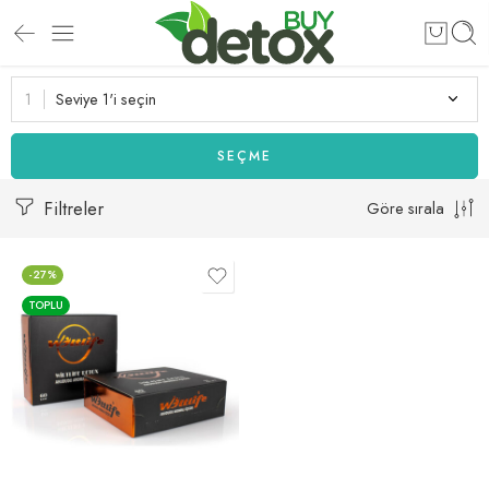
Seviye 1'i seçin
SEÇME
Filtreler
Göre sırala
-27%
TOPLU