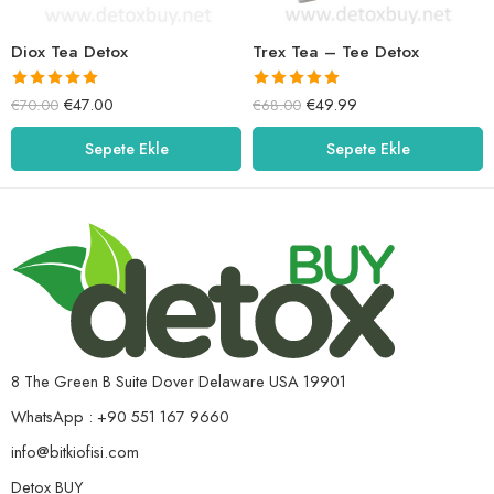
Diox Tea Detox
Trex Tea – Tee Detox
5 üzerinden
5 üzerinden
€
47.00
€
49.99
€
70.00
€
68.00
5.00
oy aldı
5.00
oy aldı
Sepete Ekle
Sepete Ekle
8 The Green B Suite Dover Delaware USA 19901
WhatsApp : +90 551 167 9660
info@bitkiofisi.com
Detox BUY