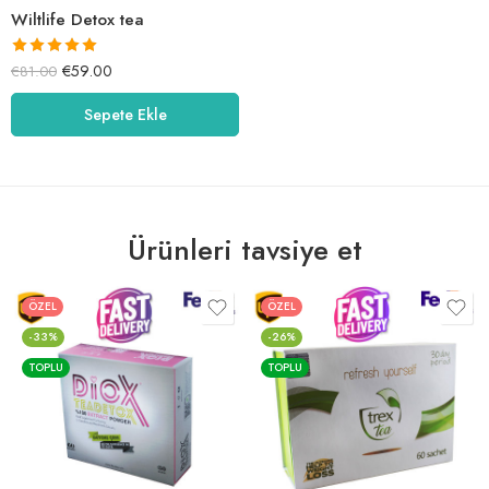
Wiltlife Detox tea
5 üzerinden
€
59.00
€
81.00
5.00
oy aldı
Sepete Ekle
Ürünleri tavsiye et
ÖZEL
ÖZEL
-33%
-26%
TOPLU
TOPLU