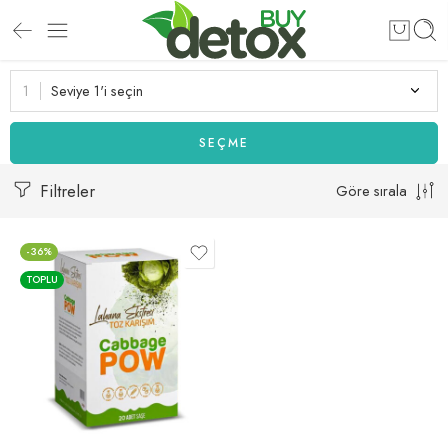
Seviye 1'i seçin
SEÇME
Filtreler
Göre sırala
-36%
TOPLU