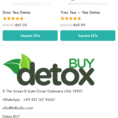
Diox Tea Detox
Trex Tea – Tee Detox
5 üzerinden
5 üzerinden
€
47.00
€
49.99
€
70.00
€
68.00
5.00
oy aldı
5.00
oy aldı
Sepete Ekle
Sepete Ekle
8 The Green B Suite Dover Delaware USA 19901
WhatsApp : +90 551 167 9660
info@bitkiofisi.com
Detox BUY