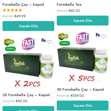
Formbella Çay – Kapsül
Formbella Tea
€
45.00
€
65.00
5 üzerinden
€
49.99
€
65.00
Sepete Ekle
5.00
oy aldı
Sepete Ekle
-60%
-27%
TOPLU
TOPLU
5X Formbella Çay – Kapsül
2X Formbella Çay – Kapsül
€
159.00
€
400.00
€
95.00
€
130.00
Sepete Ekle
Sepete Ekle