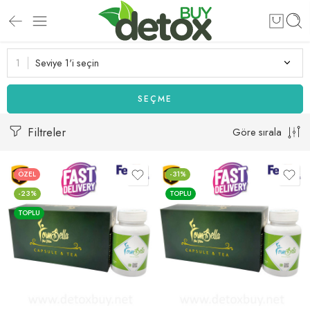
Seviye 1'i seçin
SEÇME
Filtreler
Göre sırala
ÖZEL
-31%
-23%
TOPLU
TOPLU