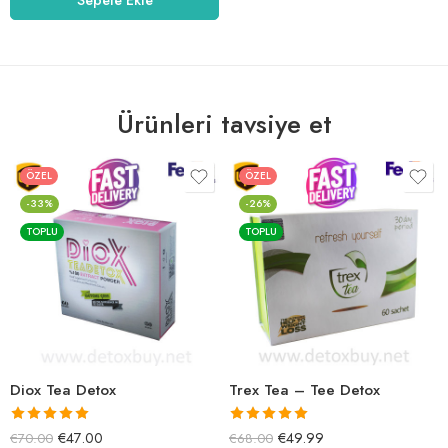
Ürünleri tavsiye et
ÖZEL
ÖZEL
-33%
-26%
TOPLU
TOPLU
Diox Tea Detox
Trex Tea – Tee Detox
5 üzerinden
5 üzerinden
€
47.00
€
49.99
€
70.00
€
68.00
5.00
oy aldı
5.00
oy aldı