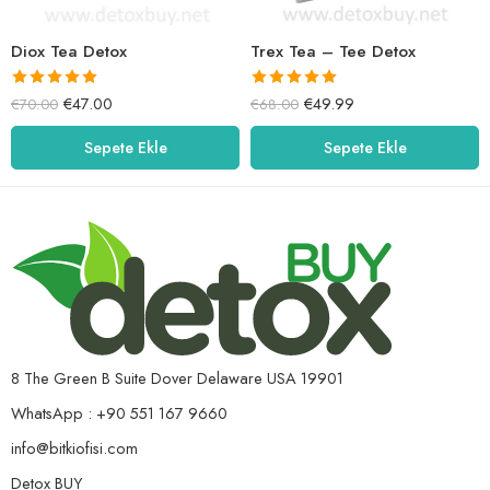
Diox Tea Detox
Trex Tea – Tee Detox
5 üzerinden
5 üzerinden
€
47.00
€
49.99
€
70.00
€
68.00
5.00
oy aldı
5.00
oy aldı
Sepete Ekle
Sepete Ekle
8 The Green B Suite Dover Delaware USA 19901
WhatsApp : +90 551 167 9660
info@bitkiofisi.com
Detox BUY