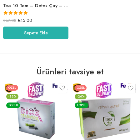
Tea 10 Tem – Detox Çay – Tea10Tea
5 üzerinden
€
45.00
€
67.00
5.00
oy aldı
Sepete Ekle
Ürünleri tavsiye et
ÖZEL
ÖZEL
-33%
-26%
TOPLU
TOPLU