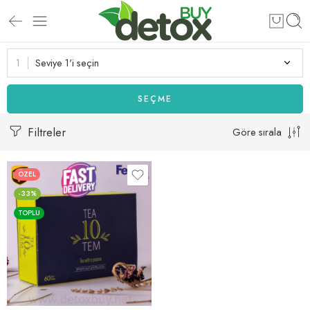
Seviye 1'i seçin
SEÇME
Filtreler
Göre sırala
ÖZEL
-33%
TOPLU