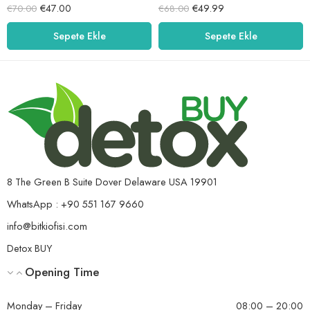
5 üzerinden
5 üzerinden
€
47.00
€
49.99
€
70.00
€
68.00
5.00
oy aldı
5.00
oy aldı
Sepete Ekle
Sepete Ekle
8 The Green B Suite Dover Delaware USA 19901
WhatsApp : +90 551 167 9660
info@bitkiofisi.com
Detox BUY
Opening Time
Monday – Friday
08:00 – 20:00