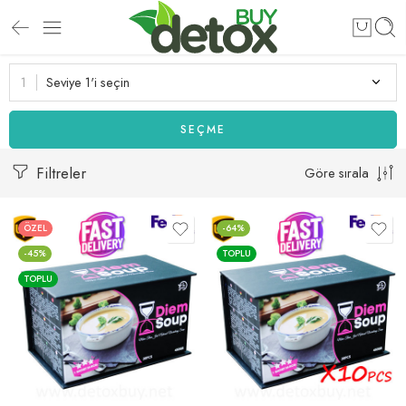
Seviye 1'i seçin
SEÇME
Filtreler
Göre sırala
ÖZEL
-64%
-45%
TOPLU
TOPLU