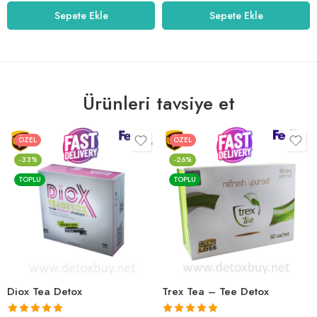
5.01
oy aldı
5.00
oy aldı
Sepete Ekle
Sepete Ekle
Ürünleri tavsiye et
ÖZEL
ÖZEL
-33%
-26%
TOPLU
TOPLU
Diox Tea Detox
Trex Tea – Tee Detox