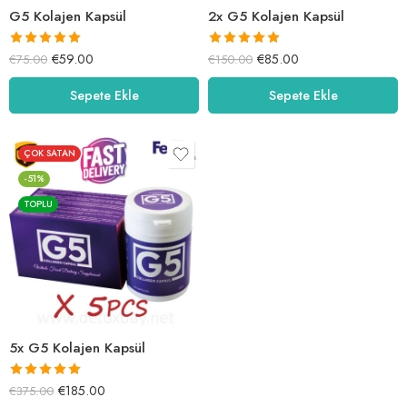
G5 Kolajen Kapsül
2x G5 Kolajen Kapsül
5 üzerinden
5 üzerinden
€
59.00
€
85.00
€
75.00
€
150.00
5.00
oy aldı
5.00
oy aldı
Sepete Ekle
Sepete Ekle
ÇOK SATAN
-51%
TOPLU
5x G5 Kolajen Kapsül
5 üzerinden
€
185.00
€
375.00