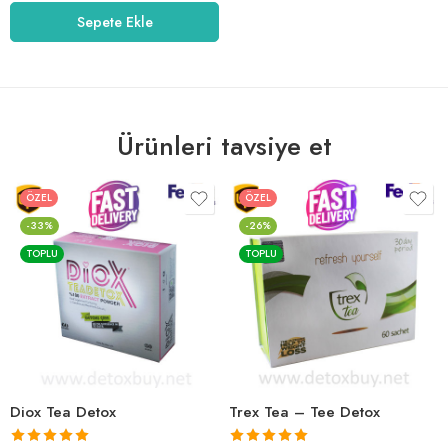
5.00
oy aldı
Sepete Ekle
Ürünleri tavsiye et
ÖZEL
ÖZEL
-33%
-26%
TOPLU
TOPLU
Diox Tea Detox
Trex Tea – Tee Detox