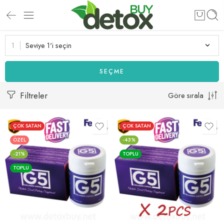
Seviye 1'i seçin
SEÇME
Filtreler
Göre sırala
ÇOK SATAN
ÇOK SATAN
ÖZEL
-43%
-21%
TOPLU
TOPLU