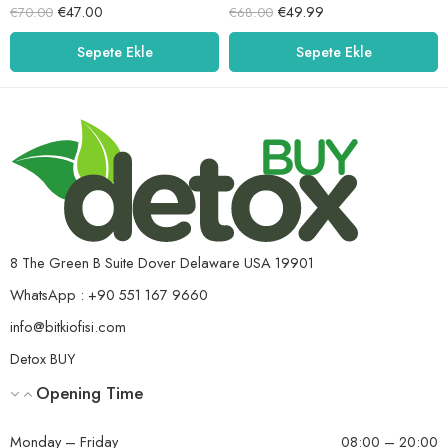
5 üzerinden
5 üzerinden
€
47.00
€
49.99
€
70.00
€
68.00
5.00
oy aldı
5.00
oy aldı
Sepete Ekle
Sepete Ekle
8 The Green B Suite Dover Delaware USA 19901
WhatsApp : +90 551 167 9660
info@bitkiofisi.com
Detox BUY
Opening Time
Monday – Friday
08:00 – 20:00