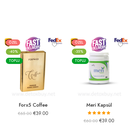
ÖZEL
ÖZEL
-40%
-35%
TOPLU
TOPLU
Forx5 Coffee
Meri Kapsül
€
39.00
€
65.00
5 üzerinden
€
39.00
€
60.00
5.00
oy aldı