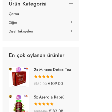
Ürün Kategorisi
Çorba
Diğer
Diyet Takviyeleri
En çok oylanan ürünler
2x Mincex Detox Tea
5 üzerinden
€
109.00
€
162.00
5.38
oy aldı
5x Aserola Kapsül
5 üzerinden
€
183.08
€
337.00