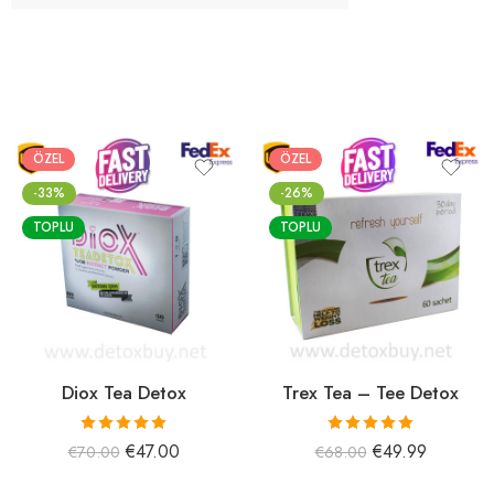
ÖZEL
ÖZEL
-33%
-26%
TOPLU
TOPLU
Diox Tea Detox
Trex Tea – Tee Detox
5 üzerinden
5 üzerinden
€
47.00
€
49.99
€
70.00
€
68.00
5.00
oy aldı
5.00
oy aldı