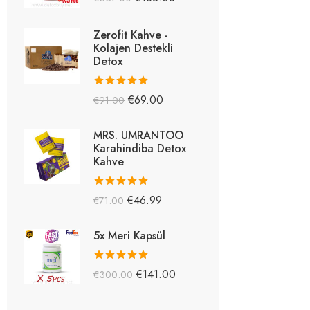
5.26
oy aldı
Zerofit Kahve -
Kolajen Destekli
Detox
5 üzerinden
€
69.00
€
91.00
5.15
oy aldı
MRS. UMRANTOO
Karahindiba Detox
Kahve
5 üzerinden
€
46.99
€
71.00
5.08
oy aldı
5x Meri Kapsül
5 üzerinden
€
141.00
€
300.00
5.03
oy aldı