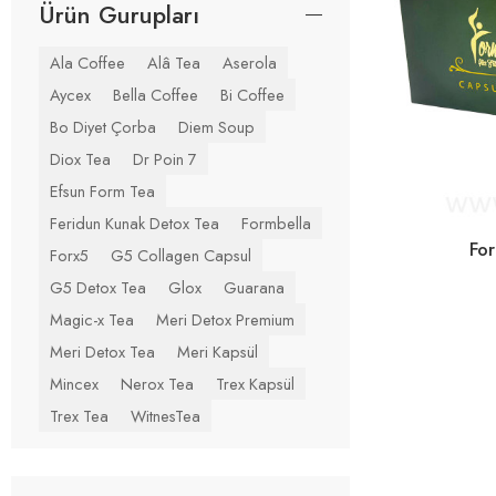
Ürün Gurupları
Ala Coffee
Alâ Tea
Aserola
Aycex
Bella Coffee
Bi Coffee
Bo Diyet Çorba
Diem Soup
Diox Tea
Dr Poin 7
Efsun Form Tea
Feridun Kunak Detox Tea
Formbella
Fo
Forx5
G5 Collagen Capsul
G5 Detox Tea
Glox
Guarana
Magic-x Tea
Meri Detox Premium
Meri Detox Tea
Meri Kapsül
Mincex
Nerox Tea
Trex Kapsül
Trex Tea
WitnesTea