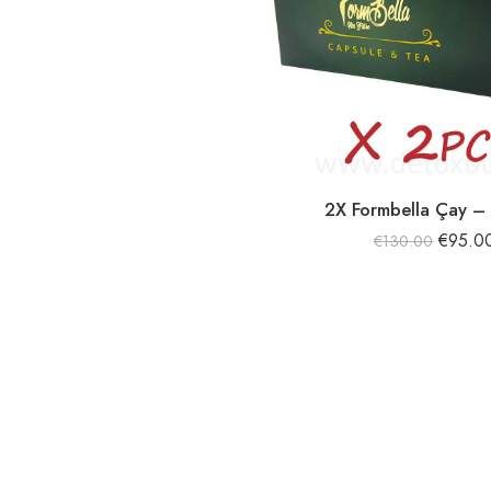
2X Formbella Çay –
€
95.0
€
130.00