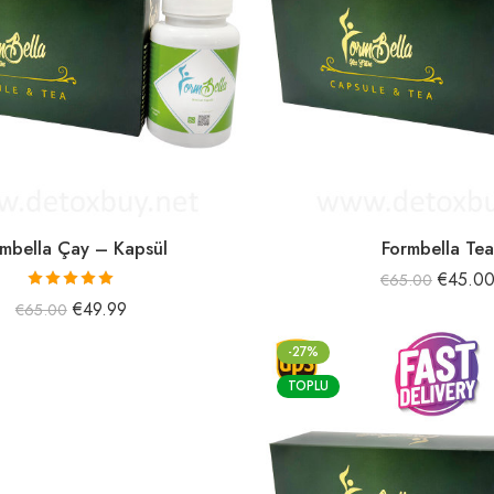
rmbella Çay – Kapsül
Formbella Tea
€
45.0
€
65.00
5 üzerinden
€
49.99
€
65.00
5.00
oy aldı
-27%
TOPLU