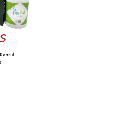
 Kapsül
0