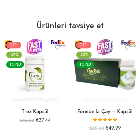
Ürünleri tavsiye et
ÖZEL
ÖZEL
-42%
-23%
TOPLU
TOPLU
Trex Kapsül
Formbella Çay – Kapsül
€
37.44
€
65.00
5 üzerinden
€
49.99
€
65.00
5.00
oy aldı