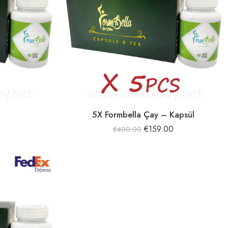
5X Formbella Çay – Kapsül
0
€
159.00
€
400.00