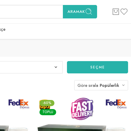
ARAMAK
kçe
SEÇME
Göre sırala
Popülerlik
-60%
TOPLU