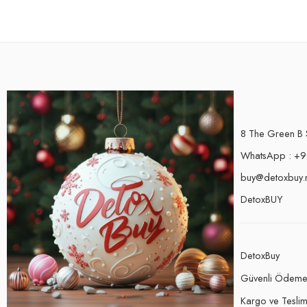
8 The Green B 
WhatsApp : +9
buy@detoxbuy.
DetoxBUY
DetoxBuy
Güvenli Ödem
Kargo ve Teslima