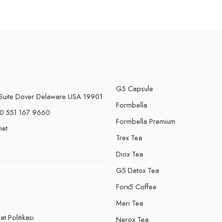
G5 Capsule
Suite Dover Delaware USA 19901
Formbella
0 551 167 9660
Formbella Premium
net
Trex Tea
Diox Tea
G5 Detox Tea
Forx5 Coffee
e
Meri Tea
t Politikası
Nerox Tea