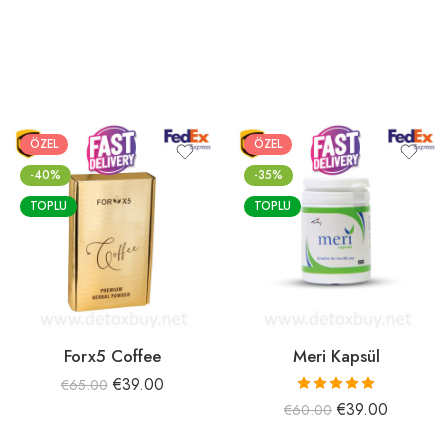
ÖZEL
ÖZEL
-40%
-35%
TOPLU
TOPLU
Forx5 Coffee
Meri Kapsül
€
39.00
€
65.00
5 üzerinden
€
39.00
€
60.00
5.00
oy aldı