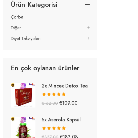
Ürün Kategorisi
Çorba
Diğer
Diyet Takviyeleri
En çok oylanan ürünler
2x Mincex Detox Tea
5 üzerinden
€
109.00
€
162.00
5.38
oy aldı
5x Aserola Kapsül
5 üzerinden
€
183.08
€
337.00