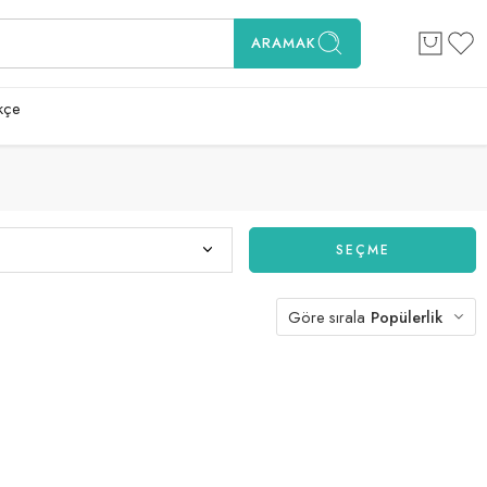
ARAMAK
kçe
SEÇME
Göre sırala
Popülerlik