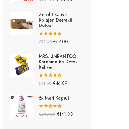
5.26
oy aldı
Zerofit Kahve -
Kolajen Destekli
Detox
5 üzerinden
€
69.00
€
91.00
5.15
oy aldı
MRS. UMRANTOO
Karahindiba Detox
Kahve
5 üzerinden
€
46.99
€
71.00
5.08
oy aldı
5x Meri Kapsül
5 üzerinden
€
141.00
€
300.00
5.03
oy aldı