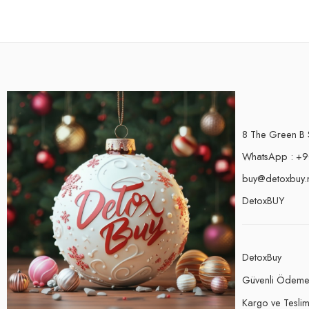
8 The Green B 
WhatsApp : +9
buy@detoxbuy.
DetoxBUY
DetoxBuy
Güvenli Ödem
Kargo ve Teslima