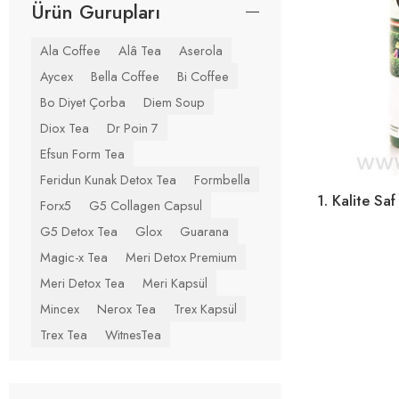
Ürün Gurupları
Ala Coffee
Alâ Tea
Aserola
Aycex
Bella Coffee
Bi Coffee
Bo Diyet Çorba
Diem Soup
Diox Tea
Dr Poin 7
Efsun Form Tea
Feridun Kunak Detox Tea
Formbella
Forx5
G5 Collagen Capsul
G5 Detox Tea
Glox
Guarana
Magic-x Tea
Meri Detox Premium
Meri Detox Tea
Meri Kapsül
Mincex
Nerox Tea
Trex Kapsül
Trex Tea
WitnesTea