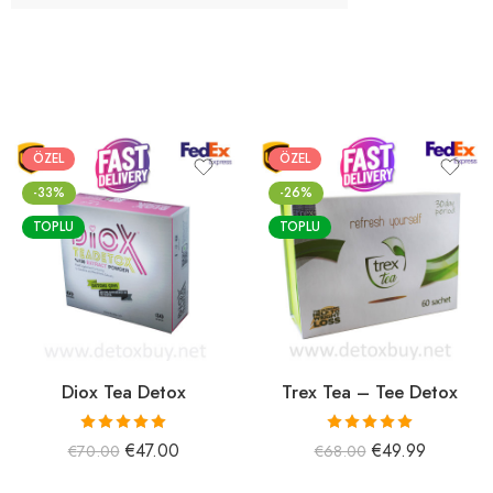
ÖZEL
ÖZEL
-33%
-26%
TOPLU
TOPLU
Diox Tea Detox
Trex Tea – Tee Detox
5 üzerinden
5 üzerinden
€
47.00
€
49.99
€
70.00
€
68.00
5.00
oy aldı
5.00
oy aldı