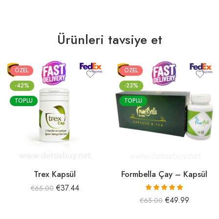
Ürünleri tavsiye et
ÖZEL
ÖZEL
-42%
-23%
TOPLU
TOPLU
Trex Kapsül
Formbella Çay – Kapsül
€
37.44
€
65.00
5 üzerinden
€
49.99
€
65.00
5.00
oy aldı