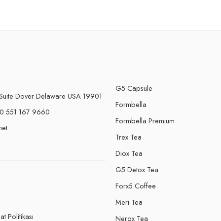
G5 Capsule
Suite Dover Delaware USA 19901
Formbella
0 551 167 9660
Formbella Premium
net
Trex Tea
Diox Tea
G5 Detox Tea
Forx5 Coffee
e
Meri Tea
t Politikası
Nerox Tea