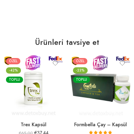
Ürünleri tavsiye et
ÖZEL
ÖZEL
-42%
-23%
TOPLU
TOPLU
Trex Kapsül
Formbella Çay – Kapsül
€
37.44
€
65.00