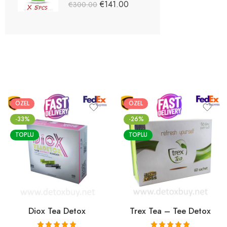
5 üzerinden
€
141.00
€
300.00
5.03
oy aldı
ÖZEL
ÖZEL
-33%
-26%
TOPLU
TOPLU
Diox Tea Detox
Trex Tea – Tee Detox