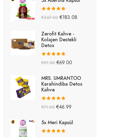
5x Aserola Kapsül
5 üzerinden
€
183.08
€
337.00
5.26
oy aldı
Zerofit Kahve -
Kolajen Destekli
Detox
5 üzerinden
€
69.00
€
91.00
5.15
oy aldı
MRS. UMRANTOO
Karahindiba Detox
Kahve
5 üzerinden
€
46.99
€
71.00
5.08
oy aldı
5x Meri Kapsül