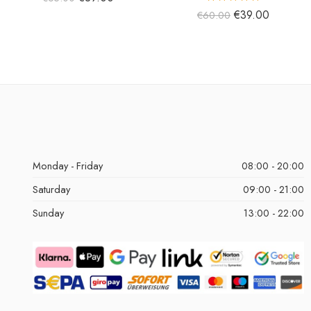
5 üzerinden
€
39.00
€
60.00
5.00
oy aldı
Monday - Friday
08:00 - 20:00
Saturday
09:00 - 21:00
Sunday
13:00 - 22:00