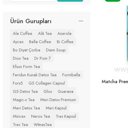
Ürün Gurupları
Ala Coffee
Alâ Tea
Aserola
Aycex
Bella Coffee
Bi Coffee
Bo Diyet Çorba
Diem Soup
Diox Tea
Dr Poin 7
Efsun Form Tea
Feridun Kunak Detox Tea
Formbella
Forx5
G5 Collagen Capsul
G5 Detox Tea
Glox
Guarana
Magic-x Tea
Meri Detox Premium
Meri Detox Tea
Meri Kapsül
Mincex
Nerox Tea
Trex Kapsül
Trex Tea
WitnesTea