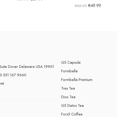
5 üzerinden
€
49.99
€
65.00
5.00
oy aldı
G5 Capsule
Suite Dover Delaware USA 19901
Formbella
0 551 167 9660
Formbella Premium
net
Trex Tea
Diox Tea
G5 Detox Tea
Forx5 Coffee