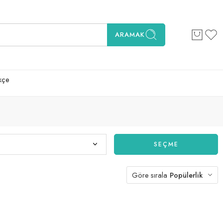
ARAMAK
kçe
SEÇME
Göre sırala
Popülerlik