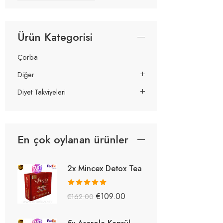
Ürün Kategorisi
Çorba
Diğer
Diyet Takviyeleri
En çok oylanan ürünler
2x Mincex Detox Tea
5 üzerinden
€
109.00
€
162.00
5.38
oy aldı