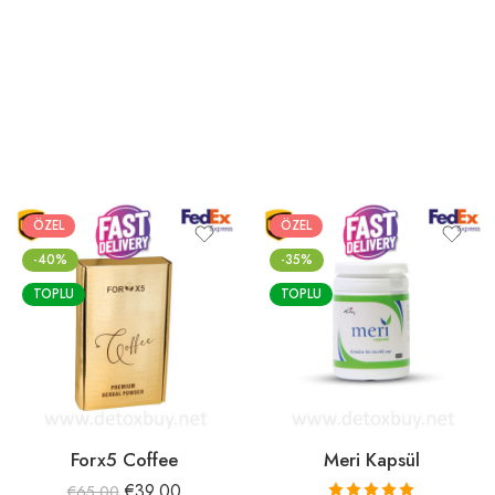
ÖZEL
ÖZEL
-40%
-35%
TOPLU
TOPLU
Forx5 Coffee
Meri Kapsül
€
39.00
€
65.00