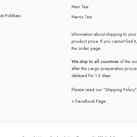
e
Meri Tea
t Politikası
Nerox Tea
Information about shipping to your
product price. If you cannot find 
the order page.
We ship to all countries
of the wo
after the cargo preparation proce
delayed for 1-2 days.
Please read our "
Shipping Policy"
> FaceBook Page