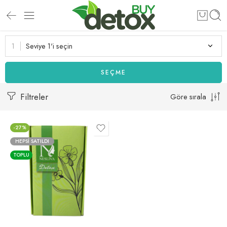
Seviye 1'i seçin
SEÇME
Filtreler
Göre sırala
-27%
HEPSI SATILDI
TOPLU