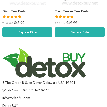
Diox Tea Detox
Trex Tea – Tee Detox
5 üzerinden
5 üzerinden
€
47.00
€
49.99
€
70.00
€
68.00
5.00
oy aldı
5.00
oy aldı
Sepete Ekle
Sepete Ekle
8 The Green B Suite Dover Delaware USA 19901
WhatsApp : +90 551 167 9660
info@bitkiofisi.com
Detox BUY