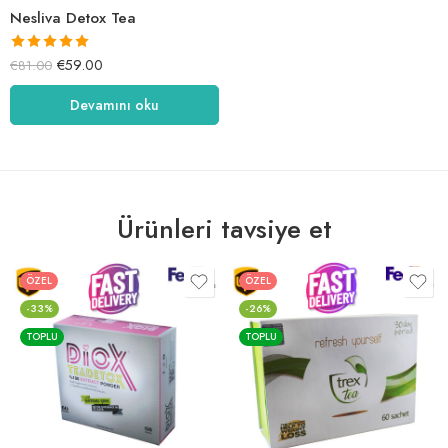
Nesliva Detox Tea
5 üzerinden
€
59.00
€
81.00
5.00
oy aldı
Devamını oku
Ürünleri tavsiye et
ÖZEL
ÖZEL
-33%
-26%
TOPLU
TOPLU