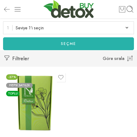
Seviye 1'i seçin
SEÇME
Filtreler
Göre sırala
-27%
HEPSI SATILDI
TOPLU