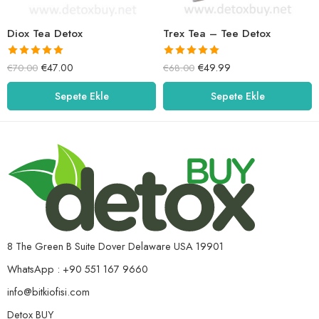
Diox Tea Detox
Trex Tea – Tee Detox
5 üzerinden
5 üzerinden
€
47.00
€
49.99
€
70.00
€
68.00
5.00
oy aldı
5.00
oy aldı
Sepete Ekle
Sepete Ekle
8 The Green B Suite Dover Delaware USA 19901
WhatsApp : +90 551 167 9660
info@bitkiofisi.com
Detox BUY