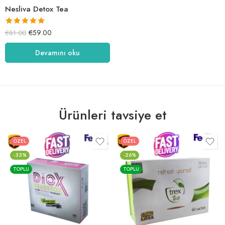
Nesliva Detox Tea
5 üzerinden
€
59.00
€
81.00
5.00
oy aldı
Devamını oku
Ürünleri tavsiye et
ÖZEL
ÖZEL
-33%
-26%
TOPLU
TOPLU