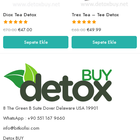
Diox Tea Detox
Trex Tea – Tee Detox
5 üzerinden
5 üzerinden
€
47.00
€
49.99
€
70.00
€
68.00
5.00
oy aldı
5.00
oy aldı
Sepete Ekle
Sepete Ekle
8 The Green B Suite Dover Delaware USA 19901
WhatsApp : +90 551 167 9660
info@bitkiofisi.com
Detox BUY