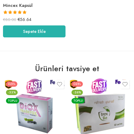
Mincex Kapsül
5 üzerinden
€
56.64
€
80.00
5.00
oy aldı
Sepete Ekle
Ürünleri tavsiye et
ÖZEL
ÖZEL
-33%
-26%
TOPLU
TOPLU