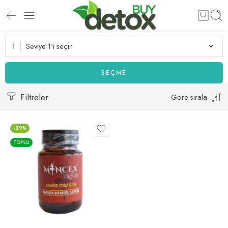
Seviye 1'i seçin
SEÇME
Filtreler
Göre sırala
-29%
TOPLU